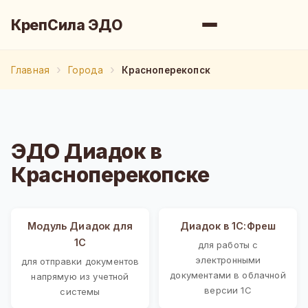
КрепСила ЭДО
Главная
Города
Красноперекопск
ЭДО Диадок в
Красноперекопске
Модуль Диадок для
Диадок в 1С:Фреш
1С
для работы с
электронными
для отправки документов
документами в облачной
напрямую из учетной
версии 1С
системы