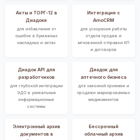
Акты и ТОРГ-12 в
Интеграция с
Диадоке
AmoCRM
для избавления от
для ускорения работы
ошибок в бумажных
отдела продаж и
накладных и актах
мгновенной отправки КП
и договоров
Диадок API для
Диадок для
разработчиков
аптечного бизнеса
для глубокой интеграции
для законной приемки и
ЭДО в уникальные
продажи маркированных
информационные
медикаментов
системы
Электронный архив
Бессрочный
документов в
облачный архив