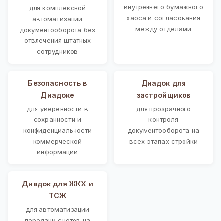
внутреннего бумажного
для комплексной
хаоса и согласования
автоматизации
между отделами
документооборота без
отвлечения штатных
сотрудников
Безопасность в
Диадок для
Диадоке
застройщиков
для уверенности в
для прозрачного
сохранности и
контроля
конфиденциальности
документооборота на
коммерческой
всех этапах стройки
информации
Диадок для ЖКХ и
ТСЖ
для автоматизации
передачи счетов на