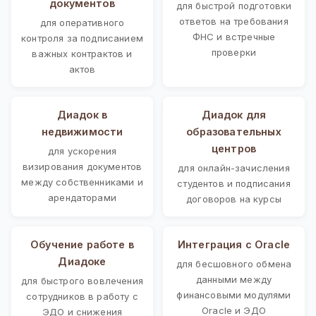
документов
для быстрой подготовки
ответов на требования
для оперативного
ФНС и встречные
контроля за подписанием
проверки
важных контрактов и
актов
Диадок в
Диадок для
недвижимости
образовательных
центров
для ускорения
визирования документов
для онлайн-зачисления
между собственниками и
студентов и подписания
арендаторами
договоров на курсы
Обучение работе в
Интеграция с Oracle
Диадоке
для бесшовного обмена
данными между
для быстрого вовлечения
финансовыми модулями
сотрудников в работу с
Oracle и ЭДО
ЭДО и снижения