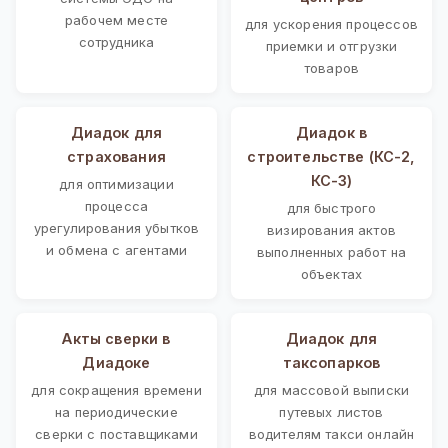
рабочем месте
для ускорения процессов
сотрудника
приемки и отгрузки
товаров
Диадок для
Диадок в
страхования
строительстве (КС-2,
КС-3)
для оптимизации
процесса
для быстрого
урегулирования убытков
визирования актов
и обмена с агентами
выполненных работ на
объектах
Акты сверки в
Диадок для
Диадоке
таксопарков
для сокращения времени
для массовой выписки
на периодические
путевых листов
сверки с поставщиками
водителям такси онлайн