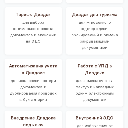
Тарифы Диадок
Диадок для туризма
для выбора
для мгновенного
оптимального пакета
подтверждения
документов и экономии
бронирований и обмена
на ЭДО
закрывающими
документами
Автоматизация учета
Работа с УПД в
в Диадоке
Диадоке
для исключения потери
для замены счетов-
документов и
фактур и накладных
дублирования проводок
одним электронным
в бухгалтерии
документом
Внедрение Диадока
Внутренний ЭДО
под ключ
для избавления от