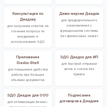
Консультация по
Демо-версия Диадок
Диадоку
для предварительного
ознакомления с
для получения ответов на
функционалом системы
сложные вопросы по
без финансовых затрат
внедрению и
использованию ЭДО
Приложение
ЭДО Диадок для ИП
Diadoc.Shell
для быстрой отправки
актов и счетов без
для повышения удобства
бумаги
работы при больших
объемах документов
ЭДО Диадок для ООО
Подписание
договоров в Диадоке
для оптимизации бизнес-
процессов и снижения