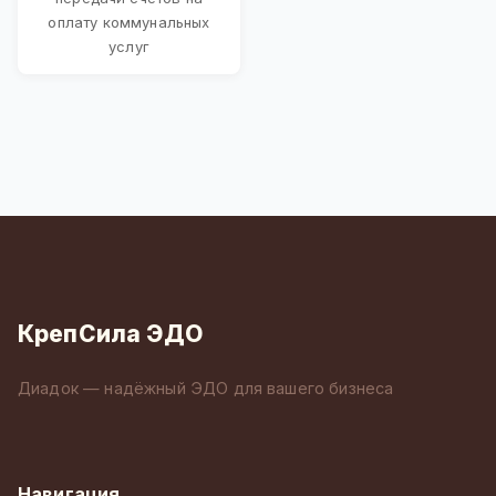
оплату коммунальных
услуг
КрепСила ЭДО
Диадок — надёжный ЭДО для вашего бизнеса
Навигация