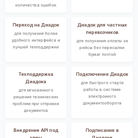
количества ошибок
Переход на Диадок
Диадок для частных
перевозчиков
для получения более
удобного интерфейса и
для получения оплаты за
лучшей техподдержки
рейсы без пересылки
бумаг почтой
Техподдержка
Подключение Диадок
Диадока
для быстрого старта
работы в системе
для мгновенного
электронного
решения технических
документооборота
проблем при отправке
документов
Внедрение API под
Подписание в
ключ
Диадоке