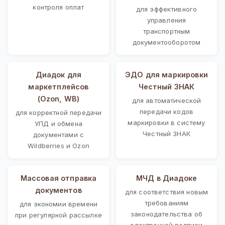
контроля оплат
для эффективного
управления
транспортным
документооборотом
Диадок для
ЭДО для маркировки
маркетплейсов
Честный ЗНАК
(Ozon, WB)
для автоматической
передачи кодов
для корректной передачи
маркировки в систему
УПД и обмена
Честный ЗНАК
документами с
Wildberries и Ozon
Массовая отправка
МЧД в Диадоке
документов
для соответствия новым
требованиям
для экономии времени
законодательства об
при регулярной рассылке
электронной подписи