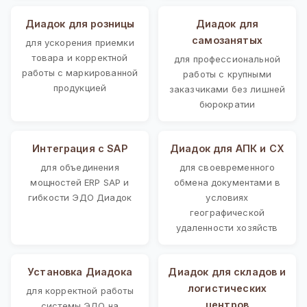
Диадок для розницы
Диадок для
самозанятых
для ускорения приемки
товара и корректной
для профессиональной
работы с маркированной
работы с крупными
продукцией
заказчиками без лишней
бюрократии
Интеграция с SAP
Диадок для АПК и СХ
для объединения
для своевременного
мощностей ERP SAP и
обмена документами в
гибкости ЭДО Диадок
условиях
географической
удаленности хозяйств
Установка Диадока
Диадок для складов и
логистических
для корректной работы
центров
системы ЭДО на