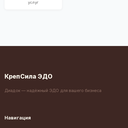
услуг
КрепСила ЭДО
Диадок — надёжный ЭДО для вашего бизнеса
Навигация