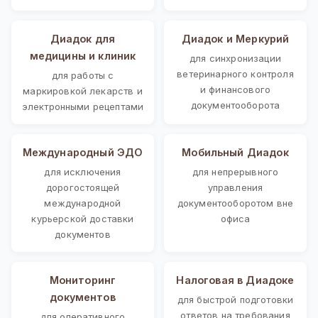
Диадок для
Диадок и Меркурий
медицины и клиник
для синхронизации
ветеринарного контроля
для работы с
и финансового
маркировкой лекарств и
документооборота
электронными рецептами
Международный ЭДО
Мобильный Диадок
для исключения
для непрерывного
дорогостоящей
управления
международной
документооборотом вне
курьерской доставки
офиса
документов
Мониторинг
Налоговая в Диадоке
документов
для быстрой подготовки
ответов на требования
для оперативного