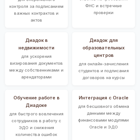
ФНС и встречные
контроля за подписанием
проверки
важных контрактов и
актов
Диадок в
Диадок для
недвижимости
образовательных
центров
для ускорения
визирования документов
для онлайн-зачисления
между собственниками и
студентов и подписания
арендаторами
договоров на курсы
Обучение работе в
Интеграция с Oracle
Диадоке
для бесшовного обмена
данными между
для быстрого вовлечения
финансовыми модулями
сотрудников в работу с
Oracle и ЭДО
ЭДО и снижения
количества ошибок