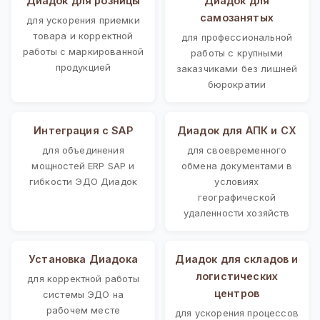
Диадок для розницы
Диадок для
самозанятых
для ускорения приемки
товара и корректной
для профессиональной
работы с маркированной
работы с крупными
продукцией
заказчиками без лишней
бюрократии
Интеграция с SAP
Диадок для АПК и СХ
для объединения
для своевременного
мощностей ERP SAP и
обмена документами в
гибкости ЭДО Диадок
условиях
географической
удаленности хозяйств
Установка Диадока
Диадок для складов и
логистических
для корректной работы
центров
системы ЭДО на
рабочем месте
для ускорения процессов