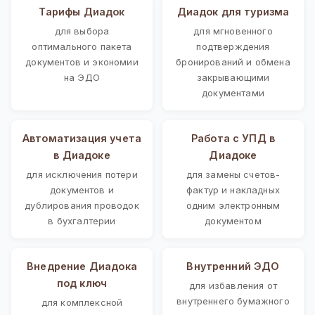
Тарифы Диадок
Диадок для туризма
для выбора
для мгновенного
оптимального пакета
подтверждения
документов и экономии
бронирований и обмена
на ЭДО
закрывающими
документами
Автоматизация учета
Работа с УПД в
в Диадоке
Диадоке
для исключения потери
для замены счетов-
документов и
фактур и накладных
дублирования проводок
одним электронным
в бухгалтерии
документом
Внедрение Диадока
Внутренний ЭДО
под ключ
для избавления от
внутреннего бумажного
для комплексной