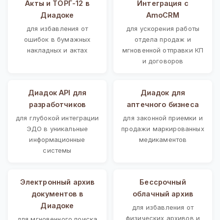
Акты и ТОРГ-12 в
Интеграция с
Диадоке
AmoCRM
для избавления от
для ускорения работы
ошибок в бумажных
отдела продаж и
накладных и актах
мгновенной отправки КП
и договоров
Диадок API для
Диадок для
разработчиков
аптечного бизнеса
для глубокой интеграции
для законной приемки и
ЭДО в уникальные
продажи маркированных
информационные
медикаментов
системы
Электронный архив
Бессрочный
документов в
облачный архив
Диадоке
для избавления от
физических архивов и
для мгновенного поиска