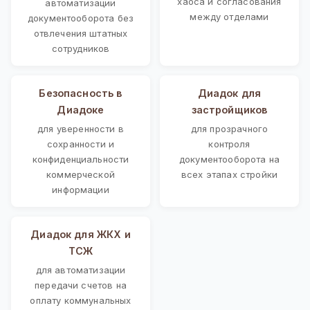
хаоса и согласования
автоматизации
между отделами
документооборота без
отвлечения штатных
сотрудников
Безопасность в
Диадок для
Диадоке
застройщиков
для уверенности в
для прозрачного
сохранности и
контроля
конфиденциальности
документооборота на
коммерческой
всех этапах стройки
информации
Диадок для ЖКХ и
ТСЖ
для автоматизации
передачи счетов на
оплату коммунальных