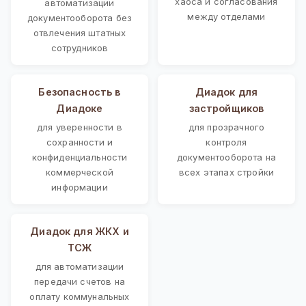
хаоса и согласования
автоматизации
между отделами
документооборота без
отвлечения штатных
сотрудников
Безопасность в
Диадок для
Диадоке
застройщиков
для уверенности в
для прозрачного
сохранности и
контроля
конфиденциальности
документооборота на
коммерческой
всех этапах стройки
информации
Диадок для ЖКХ и
ТСЖ
для автоматизации
передачи счетов на
оплату коммунальных