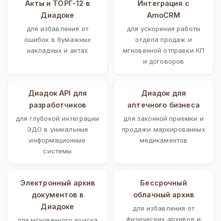
Акты и ТОРГ-12 в
Интеграция с
Диадоке
AmoCRM
для избавления от
для ускорения работы
ошибок в бумажных
отдела продаж и
накладных и актах
мгновенной отправки КП
и договоров
Диадок API для
Диадок для
разработчиков
аптечного бизнеса
для глубокой интеграции
для законной приемки и
ЭДО в уникальные
продажи маркированных
информационные
медикаментов
системы
Электронный архив
Бессрочный
документов в
облачный архив
Диадоке
для избавления от
физических архивов и
для мгновенного поиска