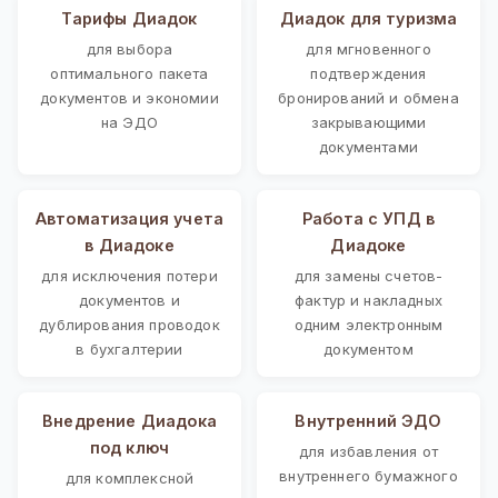
Тарифы Диадок
Диадок для туризма
для выбора
для мгновенного
оптимального пакета
подтверждения
документов и экономии
бронирований и обмена
на ЭДО
закрывающими
документами
Автоматизация учета
Работа с УПД в
в Диадоке
Диадоке
для исключения потери
для замены счетов-
документов и
фактур и накладных
дублирования проводок
одним электронным
в бухгалтерии
документом
Внедрение Диадока
Внутренний ЭДО
под ключ
для избавления от
внутреннего бумажного
для комплексной