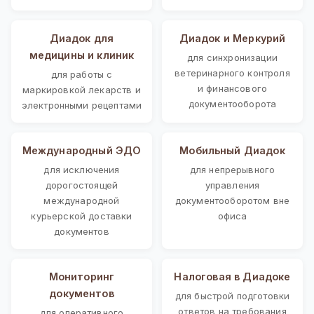
Диадок для
Диадок и Меркурий
медицины и клиник
для синхронизации
ветеринарного контроля
для работы с
и финансового
маркировкой лекарств и
документооборота
электронными рецептами
Международный ЭДО
Мобильный Диадок
для исключения
для непрерывного
дорогостоящей
управления
международной
документооборотом вне
курьерской доставки
офиса
документов
Мониторинг
Налоговая в Диадоке
документов
для быстрой подготовки
ответов на требования
для оперативного