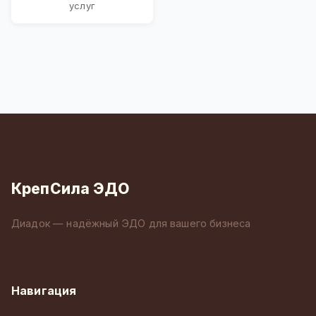
услуг
КрепСила ЭДО
Диадок — надёжный ЭДО для вашего бизнеса
Навигация