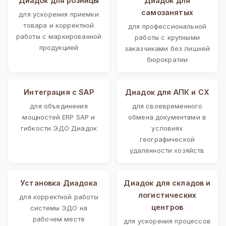
Диадок для розницы
Диадок для
самозанятых
для ускорения приемки
товара и корректной
для профессиональной
работы с маркированной
работы с крупными
продукцией
заказчиками без лишней
бюрократии
Интеграция с SAP
Диадок для АПК и СХ
для объединения
для своевременного
мощностей ERP SAP и
обмена документами в
гибкости ЭДО Диадок
условиях
географической
удаленности хозяйств
Установка Диадока
Диадок для складов и
логистических
для корректной работы
центров
системы ЭДО на
рабочем месте
для ускорения процессов