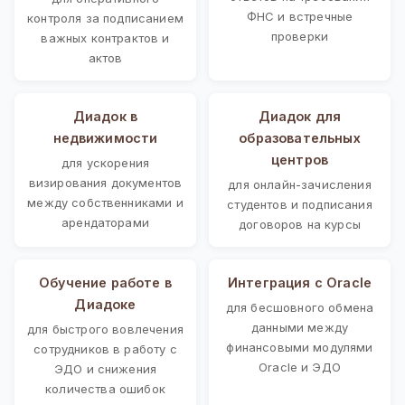
ФНС и встречные
контроля за подписанием
проверки
важных контрактов и
актов
Диадок в
Диадок для
недвижимости
образовательных
центров
для ускорения
визирования документов
для онлайн-зачисления
между собственниками и
студентов и подписания
арендаторами
договоров на курсы
Обучение работе в
Интеграция с Oracle
Диадоке
для бесшовного обмена
данными между
для быстрого вовлечения
финансовыми модулями
сотрудников в работу с
Oracle и ЭДО
ЭДО и снижения
количества ошибок