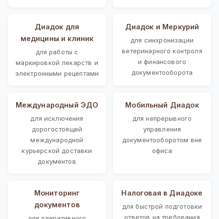
Диадок для
Диадок и Меркурий
медицины и клиник
для синхронизации
ветеринарного контроля
для работы с
и финансового
маркировкой лекарств и
документооборота
электронными рецептами
Международный ЭДО
Мобильный Диадок
для исключения
для непрерывного
дорогостоящей
управления
международной
документооборотом вне
курьерской доставки
офиса
документов
Мониторинг
Налоговая в Диадоке
документов
для быстрой подготовки
ответов на требования
для оперативного