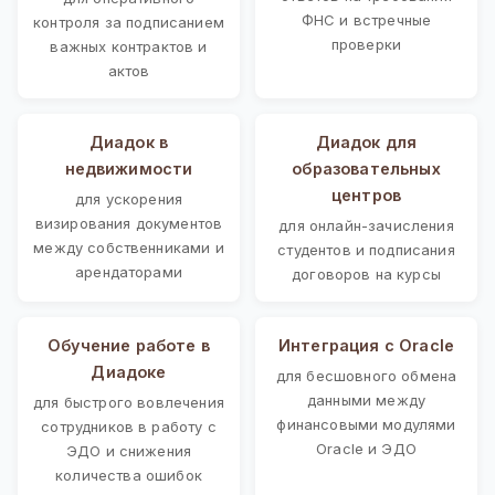
ФНС и встречные
контроля за подписанием
проверки
важных контрактов и
актов
Диадок в
Диадок для
недвижимости
образовательных
центров
для ускорения
визирования документов
для онлайн-зачисления
между собственниками и
студентов и подписания
арендаторами
договоров на курсы
Обучение работе в
Интеграция с Oracle
Диадоке
для бесшовного обмена
данными между
для быстрого вовлечения
финансовыми модулями
сотрудников в работу с
Oracle и ЭДО
ЭДО и снижения
количества ошибок