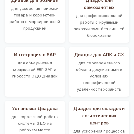
Диадок для розницы
Диадок для
самозанятых
для ускорения приемки
товара и корректной
для профессиональной
работы с маркированной
работы с крупными
продукцией
заказчиками без лишней
бюрократии
Интеграция с SAP
Диадок для АПК и СХ
для объединения
для своевременного
мощностей ERP SAP и
обмена документами в
гибкости ЭДО Диадок
условиях
географической
удаленности хозяйств
Установка Диадока
Диадок для складов и
логистических
для корректной работы
центров
системы ЭДО на
рабочем месте
для ускорения процессов