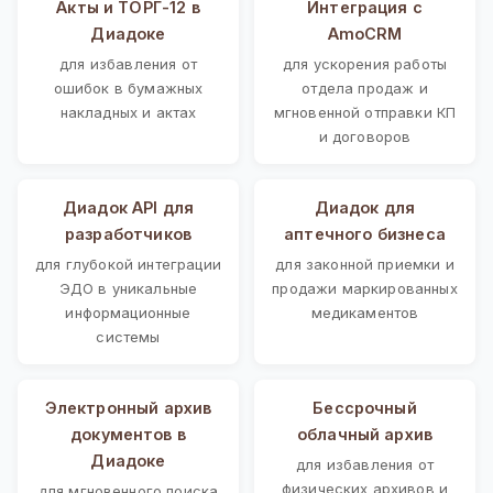
Акты и ТОРГ-12 в
Интеграция с
Диадоке
AmoCRM
для избавления от
для ускорения работы
ошибок в бумажных
отдела продаж и
накладных и актах
мгновенной отправки КП
и договоров
Диадок API для
Диадок для
разработчиков
аптечного бизнеса
для глубокой интеграции
для законной приемки и
ЭДО в уникальные
продажи маркированных
информационные
медикаментов
системы
Электронный архив
Бессрочный
документов в
облачный архив
Диадоке
для избавления от
физических архивов и
для мгновенного поиска