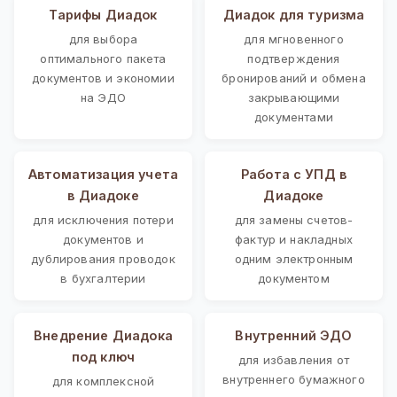
Тарифы Диадок
Диадок для туризма
для выбора
для мгновенного
оптимального пакета
подтверждения
документов и экономии
бронирований и обмена
на ЭДО
закрывающими
документами
Автоматизация учета
Работа с УПД в
в Диадоке
Диадоке
для исключения потери
для замены счетов-
документов и
фактур и накладных
дублирования проводок
одним электронным
в бухгалтерии
документом
Внедрение Диадока
Внутренний ЭДО
под ключ
для избавления от
внутреннего бумажного
для комплексной