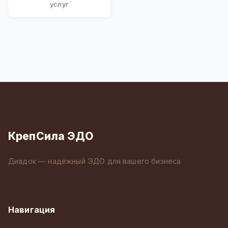
услуг
КрепСила ЭДО
Диадок — надёжный ЭДО для вашего бизнеса
Навигация