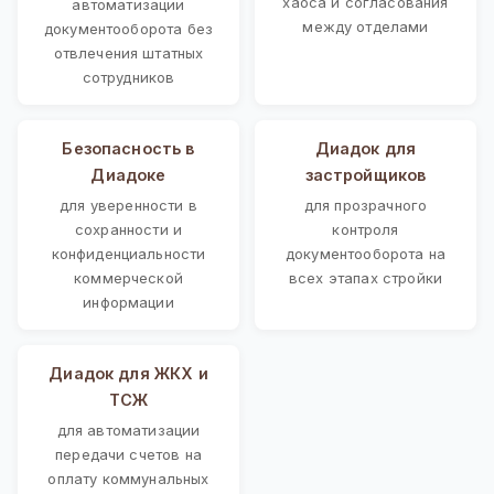
хаоса и согласования
автоматизации
между отделами
документооборота без
отвлечения штатных
сотрудников
Безопасность в
Диадок для
Диадоке
застройщиков
для уверенности в
для прозрачного
сохранности и
контроля
конфиденциальности
документооборота на
коммерческой
всех этапах стройки
информации
Диадок для ЖКХ и
ТСЖ
для автоматизации
передачи счетов на
оплату коммунальных