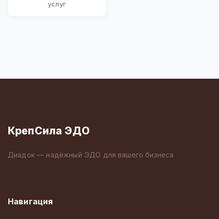
услуг
КрепСила ЭДО
Диадок — надёжный ЭДО для вашего бизнеса
Навигация