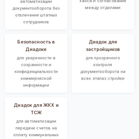
хаоса и согласования
автоматизации
между отделами
документооборота без
отвлечения штатных
сотрудников
Безопасность в
Диадок для
Диадоке
застройщиков
для уверенности в
для прозрачного
сохранности и
контроля
конфиденциальности
документооборота на
коммерческой
всех этапах стройки
информации
Диадок для ЖКХ и
ТСЖ
для автоматизации
передачи счетов на
оплату коммунальных