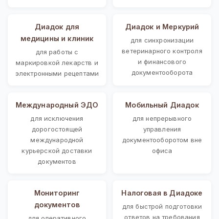
Диадок для
Диадок и Меркурий
медицины и клиник
для синхронизации
ветеринарного контроля
для работы с
и финансового
маркировкой лекарств и
документооборота
электронными рецептами
Международный ЭДО
Мобильный Диадок
для исключения
для непрерывного
дорогостоящей
управления
международной
документооборотом вне
курьерской доставки
офиса
документов
Мониторинг
Налоговая в Диадоке
документов
для быстрой подготовки
ответов на требования
для оперативного