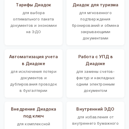
Тарифы Диадок
Диадок для туризма
для выбора
для мгновенного
оптимального пакета
подтверждения
документов и экономии
бронирований и обмена
на ЭДО
закрывающими
документами
Автоматизация учета
Работа с УПД в
в Диадоке
Диадоке
для исключения потери
для замены счетов-
документов и
фактур и накладных
дублирования проводок
одним электронным
в бухгалтерии
документом
Внедрение Диадока
Внутренний ЭДО
под ключ
для избавления от
внутреннего бумажного
для комплексной