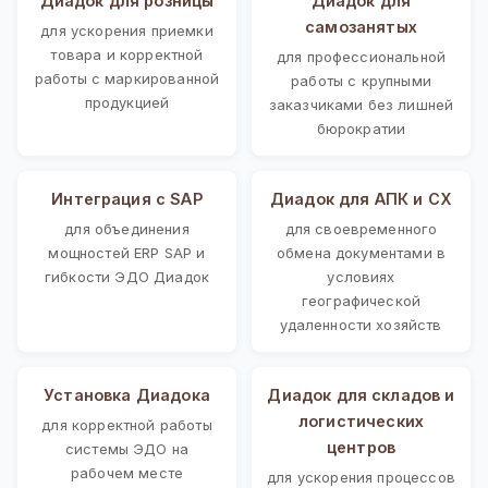
Диадок для розницы
Диадок для
самозанятых
для ускорения приемки
товара и корректной
для профессиональной
работы с маркированной
работы с крупными
продукцией
заказчиками без лишней
бюрократии
Интеграция с SAP
Диадок для АПК и СХ
для объединения
для своевременного
мощностей ERP SAP и
обмена документами в
гибкости ЭДО Диадок
условиях
географической
удаленности хозяйств
Установка Диадока
Диадок для складов и
логистических
для корректной работы
центров
системы ЭДО на
рабочем месте
для ускорения процессов