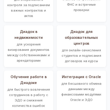
ФНС и встречные
контроля за подписанием
проверки
важных контрактов и
актов
Диадок в
Диадок для
недвижимости
образовательных
центров
для ускорения
визирования документов
для онлайн-зачисления
между собственниками и
студентов и подписания
арендаторами
договоров на курсы
Обучение работе в
Интеграция с Oracle
Диадоке
для бесшовного обмена
данными между
для быстрого вовлечения
финансовыми модулями
сотрудников в работу с
Oracle и ЭДО
ЭДО и снижения
количества ошибок