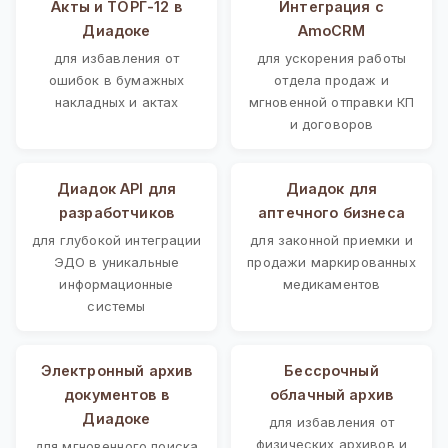
Акты и ТОРГ-12 в
Интеграция с
Диадоке
AmoCRM
для избавления от
для ускорения работы
ошибок в бумажных
отдела продаж и
накладных и актах
мгновенной отправки КП
и договоров
Диадок API для
Диадок для
разработчиков
аптечного бизнеса
для глубокой интеграции
для законной приемки и
ЭДО в уникальные
продажи маркированных
информационные
медикаментов
системы
Электронный архив
Бессрочный
документов в
облачный архив
Диадоке
для избавления от
физических архивов и
для мгновенного поиска