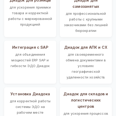
Диадок для розницы
Диадок для
самозанятых
для ускорения приемки
товара и корректной
для профессиональной
работы с маркированной
работы с крупными
продукцией
заказчиками без лишней
бюрократии
Интеграция с SAP
Диадок для АПК и СХ
для объединения
для своевременного
мощностей ERP SAP и
обмена документами в
гибкости ЭДО Диадок
условиях
географической
удаленности хозяйств
Установка Диадока
Диадок для складов и
логистических
для корректной работы
центров
системы ЭДО на
рабочем месте
для ускорения процессов