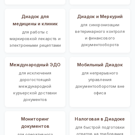
Диадок для
Диадок и Меркурий
медицины и клиник
для синхронизации
ветеринарного контроля
для работы с
и финансового
маркировкой лекарств и
документооборота
электронными рецептами
Международный ЭДО
Мобильный Диадок
для исключения
для непрерывного
дорогостоящей
управления
международной
документооборотом вне
курьерской доставки
офиса
документов
Мониторинг
Налоговая в Диадоке
документов
для быстрой подготовки
ответов на требования
для оперативного