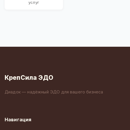
услуг
КрепСила ЭДО
Диадок — надёжный ЭДО для вашего бизнеса
Навигация