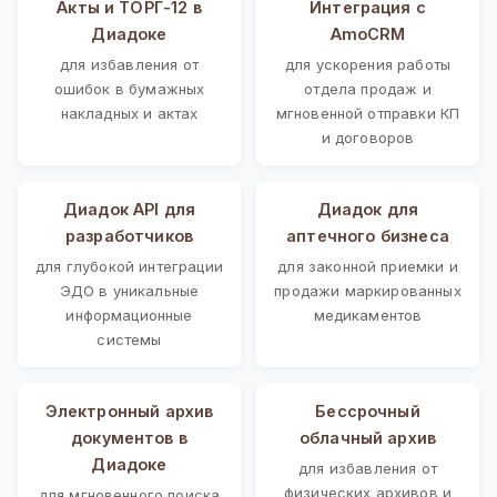
Акты и ТОРГ-12 в
Интеграция с
Диадоке
AmoCRM
для избавления от
для ускорения работы
ошибок в бумажных
отдела продаж и
накладных и актах
мгновенной отправки КП
и договоров
Диадок API для
Диадок для
разработчиков
аптечного бизнеса
для глубокой интеграции
для законной приемки и
ЭДО в уникальные
продажи маркированных
информационные
медикаментов
системы
Электронный архив
Бессрочный
документов в
облачный архив
Диадоке
для избавления от
физических архивов и
для мгновенного поиска