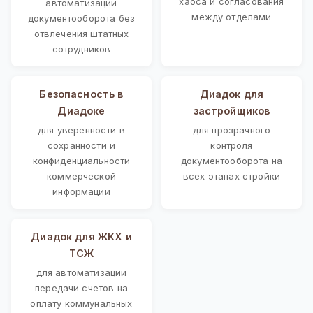
хаоса и согласования
автоматизации
между отделами
документооборота без
отвлечения штатных
сотрудников
Безопасность в
Диадок для
Диадоке
застройщиков
для уверенности в
для прозрачного
сохранности и
контроля
конфиденциальности
документооборота на
коммерческой
всех этапах стройки
информации
Диадок для ЖКХ и
ТСЖ
для автоматизации
передачи счетов на
оплату коммунальных