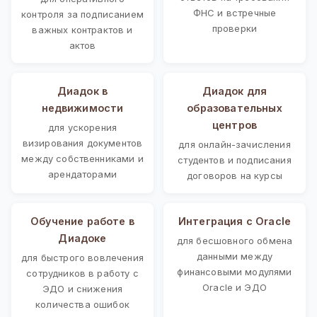
ФНС и встречные
контроля за подписанием
проверки
важных контрактов и
актов
Диадок в
Диадок для
недвижимости
образовательных
центров
для ускорения
визирования документов
для онлайн-зачисления
между собственниками и
студентов и подписания
арендаторами
договоров на курсы
Обучение работе в
Интеграция с Oracle
Диадоке
для бесшовного обмена
данными между
для быстрого вовлечения
финансовыми модулями
сотрудников в работу с
Oracle и ЭДО
ЭДО и снижения
количества ошибок