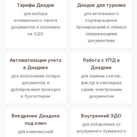
Тарифы Диадок
Диадок для туризма
для выбора
для мгновенного
оптимального пакета
подтверждения
документов и экономии
бронирований и обмена
на ЭДО
закрывающими
документами
Автоматизация учета
Работа с УПД в
в Диадоке
Диадоке
для исключения потери
для замены счетов-
документов и
фактур и накладных
дублирования проводок
одним электронным
в бухгалтерии
документом
Внедрение Диадока
Внутренний ЭДО
под ключ
для избавления от
внутреннего бумажного
для комплексной