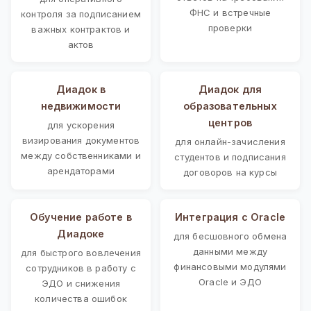
ФНС и встречные
контроля за подписанием
проверки
важных контрактов и
актов
Диадок в
Диадок для
недвижимости
образовательных
центров
для ускорения
визирования документов
для онлайн-зачисления
между собственниками и
студентов и подписания
арендаторами
договоров на курсы
Обучение работе в
Интеграция с Oracle
Диадоке
для бесшовного обмена
данными между
для быстрого вовлечения
финансовыми модулями
сотрудников в работу с
Oracle и ЭДО
ЭДО и снижения
количества ошибок