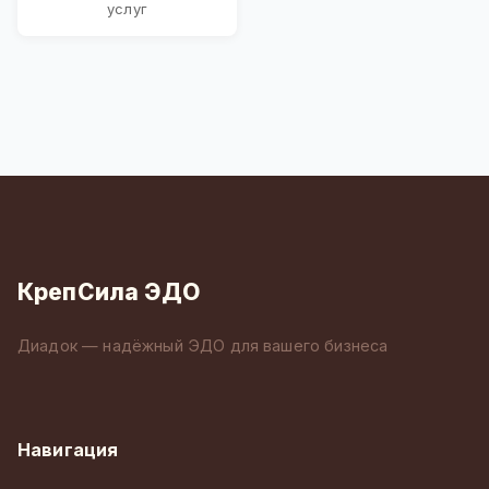
услуг
КрепСила ЭДО
Диадок — надёжный ЭДО для вашего бизнеса
Навигация