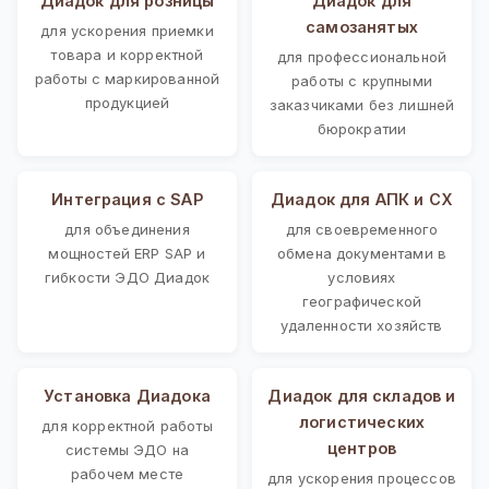
Диадок для розницы
Диадок для
самозанятых
для ускорения приемки
товара и корректной
для профессиональной
работы с маркированной
работы с крупными
продукцией
заказчиками без лишней
бюрократии
Интеграция с SAP
Диадок для АПК и СХ
для объединения
для своевременного
мощностей ERP SAP и
обмена документами в
гибкости ЭДО Диадок
условиях
географической
удаленности хозяйств
Установка Диадока
Диадок для складов и
логистических
для корректной работы
центров
системы ЭДО на
рабочем месте
для ускорения процессов