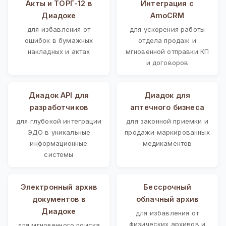
Акты и ТОРГ-12 в
Интеграция с
Диадоке
AmoCRM
для избавления от
для ускорения работы
ошибок в бумажных
отдела продаж и
накладных и актах
мгновенной отправки КП
и договоров
Диадок API для
Диадок для
разработчиков
аптечного бизнеса
для глубокой интеграции
для законной приемки и
ЭДО в уникальные
продажи маркированных
информационные
медикаментов
системы
Электронный архив
Бессрочный
документов в
облачный архив
Диадоке
для избавления от
физических архивов и
для мгновенного поиска