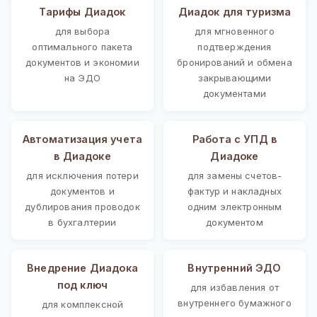
Тарифы Диадок
Диадок для туризма
для выбора
для мгновенного
оптимального пакета
подтверждения
документов и экономии
бронирований и обмена
на ЭДО
закрывающими
документами
Автоматизация учета
Работа с УПД в
в Диадоке
Диадоке
для исключения потери
для замены счетов-
документов и
фактур и накладных
дублирования проводок
одним электронным
в бухгалтерии
документом
Внедрение Диадока
Внутренний ЭДО
под ключ
для избавления от
внутреннего бумажного
для комплексной