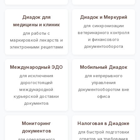
Диадок для
Диадок и Меркурий
медицины и клиник
для синхронизации
ветеринарного контроля
для работы с
и финансового
маркировкой лекарств и
документооборота
электронными рецептами
Международный ЭДО
Мобильный Диадок
для исключения
для непрерывного
дорогостоящей
управления
международной
документооборотом вне
курьерской доставки
офиса
документов
Мониторинг
Налоговая в Диадоке
документов
для быстрой подготовки
ответов на требования
для оперативного