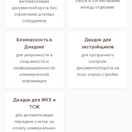
хаоса и согласования
автоматизации
между отделами
документооборота без
отвлечения штатных
сотрудников
Безопасность в
Диадок для
Диадоке
застройщиков
для уверенности в
для прозрачного
сохранности и
контроля
конфиденциальности
документооборота на
коммерческой
всех этапах стройки
информации
Диадок для ЖКХ и
ТСЖ
для автоматизации
передачи счетов на
оплату коммунальных