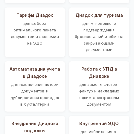
Тарифы Диадок
Диадок для туризма
для выбора
для мгновенного
оптимального пакета
подтверждения
документов и экономии
бронирований и обмена
на ЭДО
закрывающими
документами
Автоматизация учета
Работа с УПД в
в Диадоке
Диадоке
для исключения потери
для замены счетов-
документов и
фактур и накладных
дублирования проводок
одним электронным
в бухгалтерии
документом
Внедрение Диадока
Внутренний ЭДО
под ключ
для избавления от