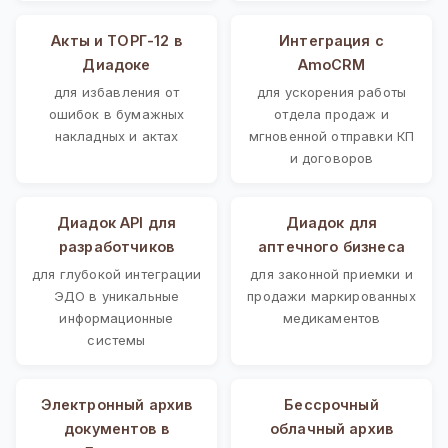
Акты и ТОРГ-12 в
Интеграция с
Диадоке
AmoCRM
для избавления от
для ускорения работы
ошибок в бумажных
отдела продаж и
накладных и актах
мгновенной отправки КП
и договоров
Диадок API для
Диадок для
разработчиков
аптечного бизнеса
для глубокой интеграции
для законной приемки и
ЭДО в уникальные
продажи маркированных
информационные
медикаментов
системы
Электронный архив
Бессрочный
документов в
облачный архив