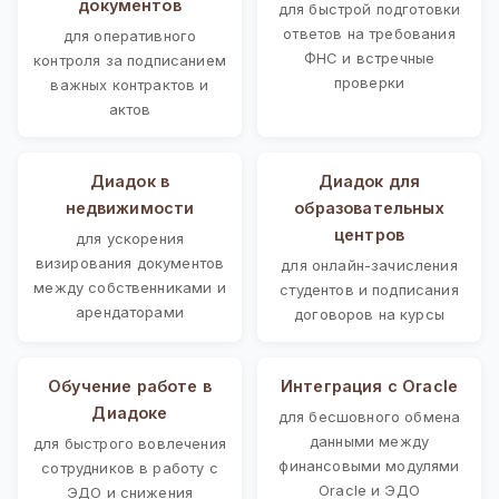
документов
для быстрой подготовки
ответов на требования
для оперативного
ФНС и встречные
контроля за подписанием
проверки
важных контрактов и
актов
Диадок в
Диадок для
недвижимости
образовательных
центров
для ускорения
визирования документов
для онлайн-зачисления
между собственниками и
студентов и подписания
арендаторами
договоров на курсы
Обучение работе в
Интеграция с Oracle
Диадоке
для бесшовного обмена
данными между
для быстрого вовлечения
финансовыми модулями
сотрудников в работу с
Oracle и ЭДО
ЭДО и снижения