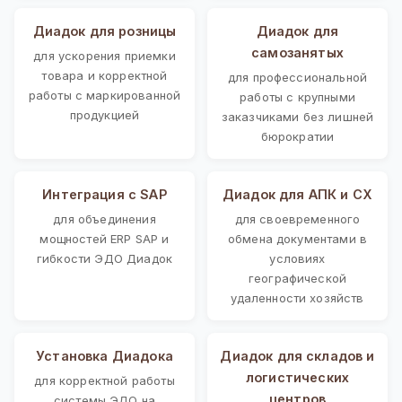
Диадок для розницы
Диадок для
самозанятых
для ускорения приемки
товара и корректной
для профессиональной
работы с маркированной
работы с крупными
продукцией
заказчиками без лишней
бюрократии
Интеграция с SAP
Диадок для АПК и СХ
для объединения
для своевременного
мощностей ERP SAP и
обмена документами в
гибкости ЭДО Диадок
условиях
географической
удаленности хозяйств
Установка Диадока
Диадок для складов и
логистических
для корректной работы
центров
системы ЭДО на