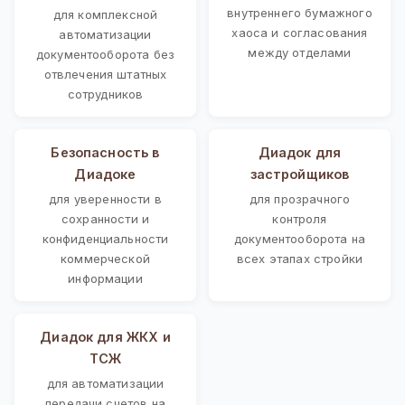
внутреннего бумажного
для комплексной
хаоса и согласования
автоматизации
между отделами
документооборота без
отвлечения штатных
сотрудников
Безопасность в
Диадок для
Диадоке
застройщиков
для уверенности в
для прозрачного
сохранности и
контроля
конфиденциальности
документооборота на
коммерческой
всех этапах стройки
информации
Диадок для ЖКХ и
ТСЖ
для автоматизации
передачи счетов на