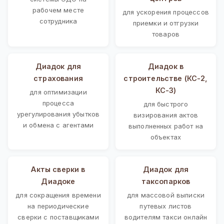
рабочем месте
для ускорения процессов
сотрудника
приемки и отгрузки
товаров
Диадок для
Диадок в
страхования
строительстве (КС-2,
КС-3)
для оптимизации
процесса
для быстрого
урегулирования убытков
визирования актов
и обмена с агентами
выполненных работ на
объектах
Акты сверки в
Диадок для
Диадоке
таксопарков
для сокращения времени
для массовой выписки
на периодические
путевых листов
сверки с поставщиками
водителям такси онлайн