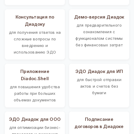
Консультация по
Демо-версия Диадок
Диадоку
для предварительного
ознакомления с
для получения ответов на
функционалом системы
сложные вопросы по
без финансовых затрат
внедрению и
использованию ЭДО
Приложение
ЭДО Диадок для ИП
Diadoc.Shell
для быстрой отправки
актов и счетов без
для повышения удобства
бумаги
работы при больших
объемах документов
ЭДО Диадок для ООО
Подписание
договоров в Диадоке
для оптимизации бизнес-
процессов и снижения