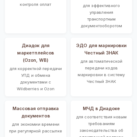
контроля оплат
для эффективного
управления
транспортным
документооборотом
Диадок для
ЭДО для маркировки
маркетплейсов
Честный ЗНАК
(Ozon, WB)
для автоматической
передачи кодов
для корректной передачи
маркировки в систему
УПД и обмена
Честный ЗНАК
документами с
Wildberries и Ozon
Массовая отправка
МЧД в Диадоке
документов
для соответствия новым
требованиям
для экономии времени
законодательства об
при регулярной рассылке
электронной подписи