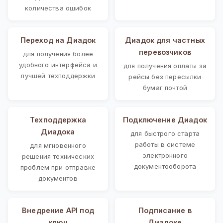
количества ошибок
Переход на Диадок
Диадок для частных
перевозчиков
для получения более
удобного интерфейса и
для получения оплаты за
лучшей техподдержки
рейсы без пересылки
бумаг почтой
Техподдержка
Подключение Диадок
Диадока
для быстрого старта
работы в системе
для мгновенного
электронного
решения технических
документооборота
проблем при отправке
документов
Внедрение API под
Подписание в
ключ
Диадоке