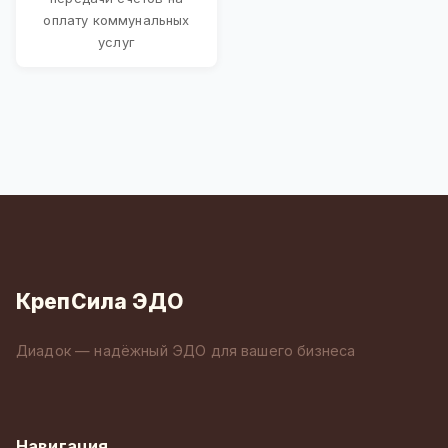
оплату коммунальных
услуг
КрепСила ЭДО
Диадок — надёжный ЭДО для вашего бизнеса
Навигация