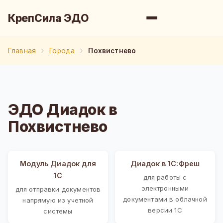
КрепСила ЭДО
Главная
Города
Похвистнево
ЭДО Диадок в
Похвистнево
Модуль Диадок для
Диадок в 1С:Фреш
1С
для работы с
электронными
для отправки документов
документами в облачной
напрямую из учетной
версии 1С
системы