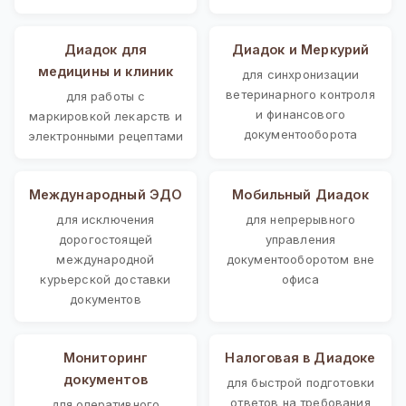
Диадок для
Диадок и Меркурий
медицины и клиник
для синхронизации
ветеринарного контроля
для работы с
и финансового
маркировкой лекарств и
документооборота
электронными рецептами
Международный ЭДО
Мобильный Диадок
для исключения
для непрерывного
дорогостоящей
управления
международной
документооборотом вне
курьерской доставки
офиса
документов
Мониторинг
Налоговая в Диадоке
документов
для быстрой подготовки
ответов на требования
для оперативного