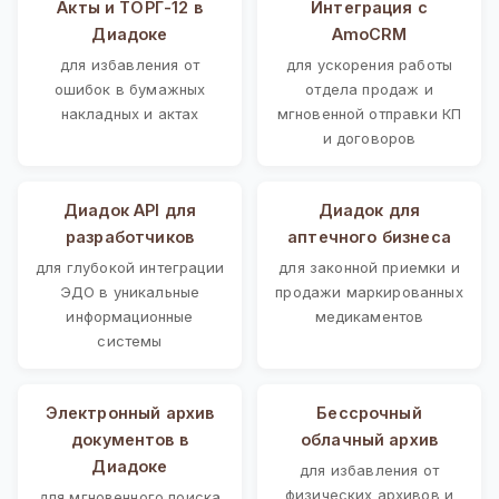
Акты и ТОРГ-12 в
Интеграция с
Диадоке
AmoCRM
для избавления от
для ускорения работы
ошибок в бумажных
отдела продаж и
накладных и актах
мгновенной отправки КП
и договоров
Диадок API для
Диадок для
разработчиков
аптечного бизнеса
для глубокой интеграции
для законной приемки и
ЭДО в уникальные
продажи маркированных
информационные
медикаментов
системы
Электронный архив
Бессрочный
документов в
облачный архив
Диадоке
для избавления от
физических архивов и
для мгновенного поиска