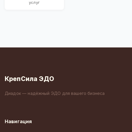
услуг
КрепСила ЭДО
Диадок — надёжный ЭДО для вашего бизнеса
Навигация