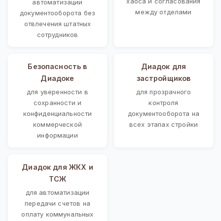
хаоса и согласования
автоматизации
между отделами
документооборота без
отвлечения штатных
сотрудников
Безопасность в
Диадок для
Диадоке
застройщиков
для уверенности в
для прозрачного
сохранности и
контроля
конфиденциальности
документооборота на
коммерческой
всех этапах стройки
информации
Диадок для ЖКХ и
ТСЖ
для автоматизации
передачи счетов на
оплату коммунальных