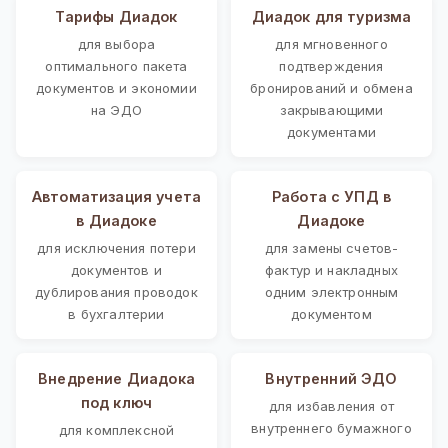
Тарифы Диадок
Диадок для туризма
для выбора
для мгновенного
оптимального пакета
подтверждения
документов и экономии
бронирований и обмена
на ЭДО
закрывающими
документами
Автоматизация учета
Работа с УПД в
в Диадоке
Диадоке
для исключения потери
для замены счетов-
документов и
фактур и накладных
дублирования проводок
одним электронным
в бухгалтерии
документом
Внедрение Диадока
Внутренний ЭДО
под ключ
для избавления от
внутреннего бумажного
для комплексной