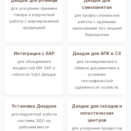
Диадок для розницы
Диадок для
самозанятых
для ускорения приемки
товара и корректной
для профессиональной
работы с маркированной
работы с крупными
продукцией
заказчиками без лишней
бюрократии
Интеграция с SAP
Диадок для АПК и СХ
для объединения
для своевременного
мощностей ERP SAP и
обмена документами в
гибкости ЭДО Диадок
условиях
географической
удаленности хозяйств
Установка Диадока
Диадок для складов и
логистических
для корректной работы
центров
системы ЭДО на
рабочем месте
для ускорения процессов