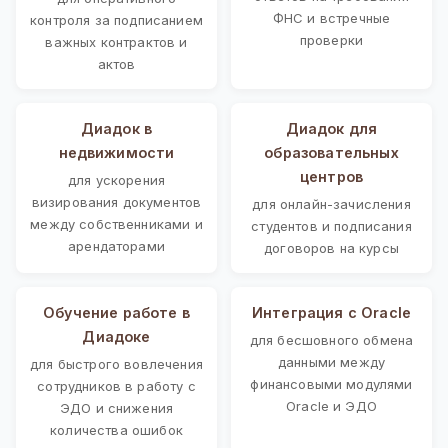
ФНС и встречные
контроля за подписанием
проверки
важных контрактов и
актов
Диадок в
Диадок для
недвижимости
образовательных
центров
для ускорения
визирования документов
для онлайн-зачисления
между собственниками и
студентов и подписания
арендаторами
договоров на курсы
Обучение работе в
Интеграция с Oracle
Диадоке
для бесшовного обмена
данными между
для быстрого вовлечения
финансовыми модулями
сотрудников в работу с
Oracle и ЭДО
ЭДО и снижения
количества ошибок