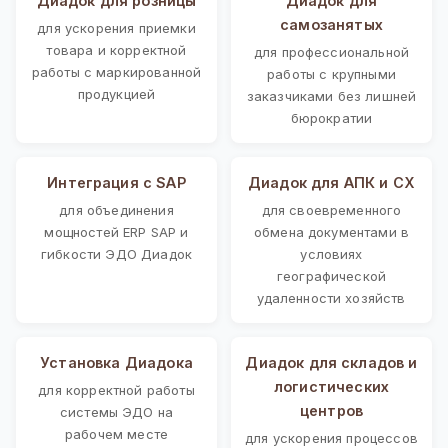
Диадок для розницы
Диадок для
самозанятых
для ускорения приемки
товара и корректной
для профессиональной
работы с маркированной
работы с крупными
продукцией
заказчиками без лишней
бюрократии
Интеграция с SAP
Диадок для АПК и СХ
для объединения
для своевременного
мощностей ERP SAP и
обмена документами в
гибкости ЭДО Диадок
условиях
географической
удаленности хозяйств
Установка Диадока
Диадок для складов и
логистических
для корректной работы
центров
системы ЭДО на
рабочем месте
для ускорения процессов