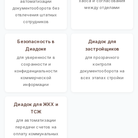
хаоса и согласования
автоматизации
между отделами
документооборота без
отвлечения штатных
сотрудников
Безопасность в
Диадок для
Диадоке
застройщиков
для уверенности в
для прозрачного
сохранности и
контроля
конфиденциальности
документооборота на
коммерческой
всех этапах стройки
информации
Диадок для ЖКХ и
ТСЖ
для автоматизации
передачи счетов на
оплату коммунальных