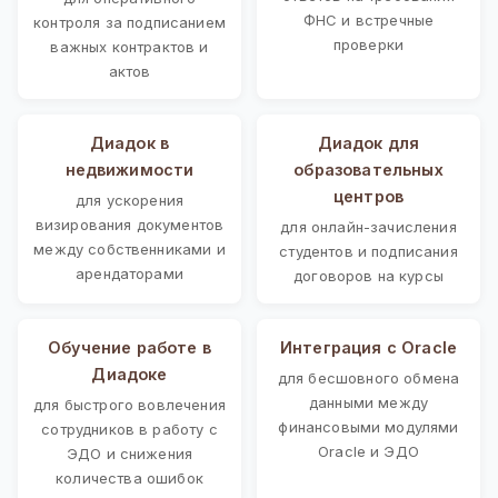
ФНС и встречные
контроля за подписанием
проверки
важных контрактов и
актов
Диадок в
Диадок для
недвижимости
образовательных
центров
для ускорения
визирования документов
для онлайн-зачисления
между собственниками и
студентов и подписания
арендаторами
договоров на курсы
Обучение работе в
Интеграция с Oracle
Диадоке
для бесшовного обмена
данными между
для быстрого вовлечения
финансовыми модулями
сотрудников в работу с
Oracle и ЭДО
ЭДО и снижения
количества ошибок