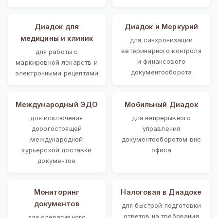
Диадок для
Диадок и Меркурий
медицины и клиник
для синхронизации
ветеринарного контроля
для работы с
и финансового
маркировкой лекарств и
документооборота
электронными рецептами
Международный ЭДО
Мобильный Диадок
для исключения
для непрерывного
дорогостоящей
управления
международной
документооборотом вне
курьерской доставки
офиса
документов
Мониторинг
Налоговая в Диадоке
документов
для быстрой подготовки
ответов на требования
для оперативного