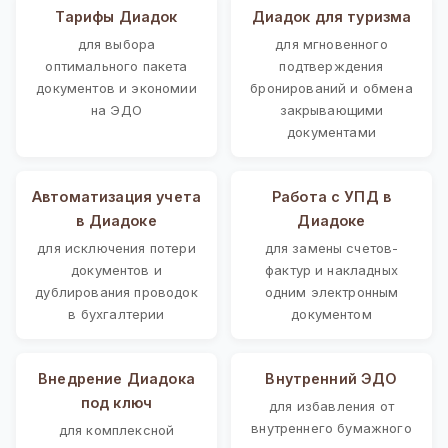
Тарифы Диадок
Диадок для туризма
для выбора
для мгновенного
оптимального пакета
подтверждения
документов и экономии
бронирований и обмена
на ЭДО
закрывающими
документами
Автоматизация учета
Работа с УПД в
в Диадоке
Диадоке
для исключения потери
для замены счетов-
документов и
фактур и накладных
дублирования проводок
одним электронным
в бухгалтерии
документом
Внедрение Диадока
Внутренний ЭДО
под ключ
для избавления от
внутреннего бумажного
для комплексной