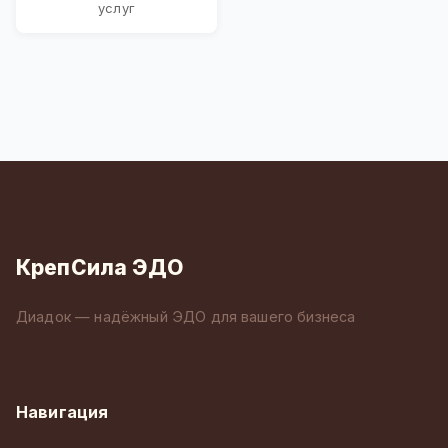
услуг
КрепСила ЭДО
Диадок — надёжный ЭДО для вашего бизнеса
Навигация