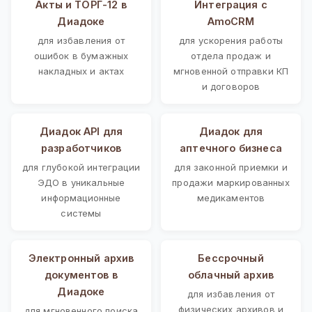
Акты и ТОРГ-12 в
Интеграция с
Диадоке
AmoCRM
для избавления от
для ускорения работы
ошибок в бумажных
отдела продаж и
накладных и актах
мгновенной отправки КП
и договоров
Диадок API для
Диадок для
разработчиков
аптечного бизнеса
для глубокой интеграции
для законной приемки и
ЭДО в уникальные
продажи маркированных
информационные
медикаментов
системы
Электронный архив
Бессрочный
документов в
облачный архив
Диадоке
для избавления от
физических архивов и
для мгновенного поиска