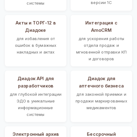
версии 1С
системы
Акты и ТОРГ-12 в
Интеграция с
Диадоке
AmoCRM
для избавления от
для ускорения работы
ошибок в бумажных
отдела продаж и
накладных и актах
мгновенной отправки КП
и договоров
Диадок API для
Диадок для
разработчиков
аптечного бизнеса
для глубокой интеграции
для законной приемки и
ЭДО в уникальные
продажи маркированных
информационные
медикаментов
системы
Электронный архив
Бессрочный