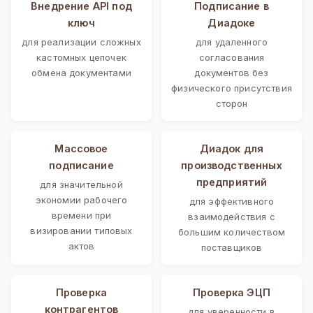
Внедрение API под
Подписание в
ключ
Диадоке
для реализации сложных
для удаленного
кастомных цепочек
согласования
обмена документами
документов без
физического присутствия
сторон
Массовое
Диадок для
подписание
производственных
предприятий
для значительной
экономии рабочего
для эффективного
времени при
взаимодействия с
визировании типовых
большим количеством
актов
поставщиков
Проверка
Проверка ЭЦП
контрагентов
для уверенности в