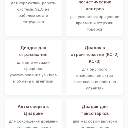
логистических
для корректной работы
центров
системы ЭДО на
рабочем месте
для ускорения процессов
сотрудника
приемки и отгрузки
товаров
Диадок для
Диадок в
страхования
строительстве (КС-2,
КС-3)
для оптимизации
процесса
для быстрого
урегулирования убытков
визирования актов
и обмена с агентами
выполненных работ на
объектах
Акты сверки в
Диадок для
Диадоке
таксопарков
для сокращения времени
для массовой выписки
на периодические
путевых листов