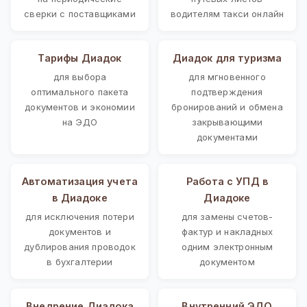
сверки с поставщиками
водителям такси онлайн
Тарифы Диадок
Диадок для туризма
для выбора
для мгновенного
оптимального пакета
подтверждения
документов и экономии
бронирований и обмена
на ЭДО
закрывающими
документами
Автоматизация учета
Работа с УПД в
в Диадоке
Диадоке
для исключения потери
для замены счетов-
документов и
фактур и накладных
дублирования проводок
одним электронным
в бухгалтерии
документом
Внедрение Диадока
Внутренний ЭДО