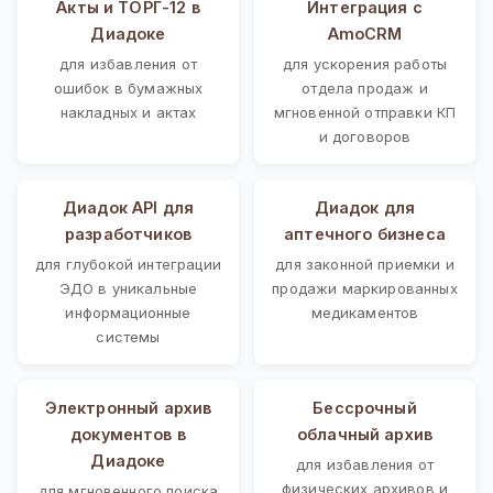
Акты и ТОРГ-12 в
Интеграция с
Диадоке
AmoCRM
для избавления от
для ускорения работы
ошибок в бумажных
отдела продаж и
накладных и актах
мгновенной отправки КП
и договоров
Диадок API для
Диадок для
разработчиков
аптечного бизнеса
для глубокой интеграции
для законной приемки и
ЭДО в уникальные
продажи маркированных
информационные
медикаментов
системы
Электронный архив
Бессрочный
документов в
облачный архив
Диадоке
для избавления от
физических архивов и
для мгновенного поиска