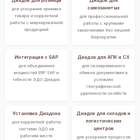
Диадок для розницы
Диадок для
самозанятых
для ускорения приемки
товара и корректной
для профессиональной
работы с маркированной
работы с крупными
продукцией
заказчиками без лишней
бюрократии
Интеграция с SAP
Диадок для АПК и СХ
для объединения
для своевременного
мощностей ERP SAP и
обмена документами в
гибкости ЭДО Диадок
условиях
географической
удаленности хозяйств
Установка Диадока
Диадок для складов и
логистических
для корректной работы
центров
системы ЭДО на
рабочем месте
для ускорения процессов