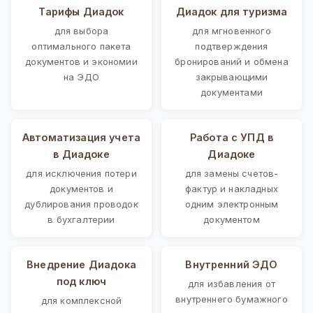
Тарифы Диадок
Диадок для туризма
для выбора
для мгновенного
оптимального пакета
подтверждения
документов и экономии
бронирований и обмена
на ЭДО
закрывающими
документами
Автоматизация учета
Работа с УПД в
в Диадоке
Диадоке
для исключения потери
для замены счетов-
документов и
фактур и накладных
дублирования проводок
одним электронным
в бухгалтерии
документом
Внедрение Диадока
Внутренний ЭДО
под ключ
для избавления от
внутреннего бумажного
для комплексной