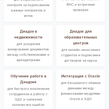
ФНС и встречные
контроля за подписанием
проверки
важных контрактов и
актов
Диадок в
Диадок для
недвижимости
образовательных
центров
для ускорения
визирования документов
для онлайн-зачисления
между собственниками и
студентов и подписания
арендаторами
договоров на курсы
Обучение работе в
Интеграция с Oracle
Диадоке
для бесшовного обмена
данными между
для быстрого вовлечения
финансовыми модулями
сотрудников в работу с
Oracle и ЭДО
ЭДО и снижения
количества ошибок