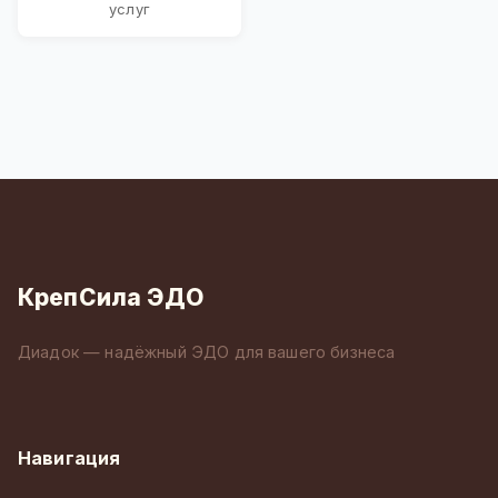
услуг
КрепСила ЭДО
Диадок — надёжный ЭДО для вашего бизнеса
Навигация