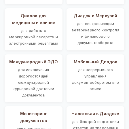
Диадок для
Диадок и Меркурий
медицины и клиник
для синхронизации
ветеринарного контроля
для работы с
и финансового
маркировкой лекарств и
документооборота
электронными рецептами
Международный ЭДО
Мобильный Диадок
для исключения
для непрерывного
дорогостоящей
управления
международной
документооборотом вне
курьерской доставки
офиса
документов
Мониторинг
Налоговая в Диадоке
документов
для быстрой подготовки
ответов на требования
для оперативного