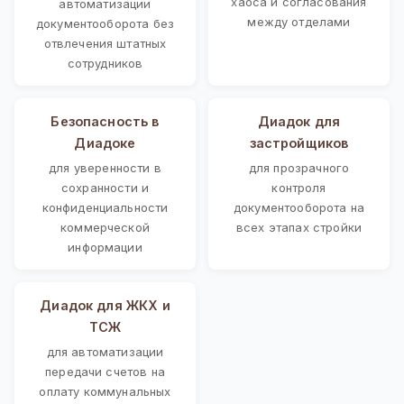
хаоса и согласования
автоматизации
между отделами
документооборота без
отвлечения штатных
сотрудников
Безопасность в
Диадок для
Диадоке
застройщиков
для уверенности в
для прозрачного
сохранности и
контроля
конфиденциальности
документооборота на
коммерческой
всех этапах стройки
информации
Диадок для ЖКХ и
ТСЖ
для автоматизации
передачи счетов на
оплату коммунальных