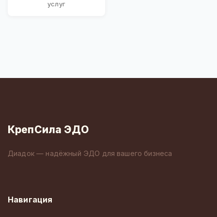
услуг
КрепСила ЭДО
Диадок — надёжный ЭДО для вашего бизнеса
Навигация