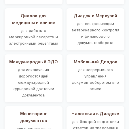
Диадок для
Диадок и Меркурий
медицины и клиник
для синхронизации
ветеринарного контроля
для работы с
и финансового
маркировкой лекарств и
документооборота
электронными рецептами
Международный ЭДО
Мобильный Диадок
для исключения
для непрерывного
дорогостоящей
управления
международной
документооборотом вне
курьерской доставки
офиса
документов
Мониторинг
Налоговая в Диадоке
документов
для быстрой подготовки
ответов на требования
для оперативного