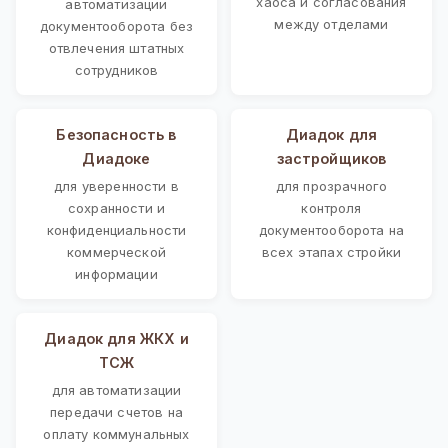
хаоса и согласования
автоматизации
между отделами
документооборота без
отвлечения штатных
сотрудников
Безопасность в
Диадок для
Диадоке
застройщиков
для уверенности в
для прозрачного
сохранности и
контроля
конфиденциальности
документооборота на
коммерческой
всех этапах стройки
информации
Диадок для ЖКХ и
ТСЖ
для автоматизации
передачи счетов на
оплату коммунальных