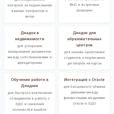
ФНС и встречные
контроля за подписанием
проверки
важных контрактов и
актов
Диадок в
Диадок для
недвижимости
образовательных
центров
для ускорения
визирования документов
для онлайн-зачисления
между собственниками и
студентов и подписания
арендаторами
договоров на курсы
Обучение работе в
Интеграция с Oracle
Диадоке
для бесшовного обмена
данными между
для быстрого вовлечения
финансовыми модулями
сотрудников в работу с
Oracle и ЭДО
ЭДО и снижения
количества ошибок