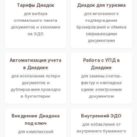
Тарифы Диадок
Диадок для туризма
для выбора
для мгновенного
оптимального пакета
подтверждения
документов и экономии
бронирований и обмена
на ЭДО
закрывающими
документами
Автоматизация учета
Работа с УПД в
в Диадоке
Диадоке
для исключения потери
для замены счетов-
документов и
фактур и накладных
дублирования проводок
одним электронным
в бухгалтерии
документом
Внедрение Диадока
Внутренний ЭДО
под ключ
для избавления от
внутреннего бумажного
для комплексной