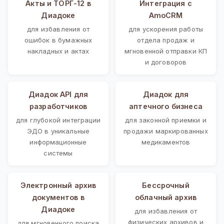
Акты и ТОРГ-12 в
Интеграция с
Диадоке
AmoCRM
для избавления от
для ускорения работы
ошибок в бумажных
отдела продаж и
накладных и актах
мгновенной отправки КП
и договоров
Диадок API для
Диадок для
разработчиков
аптечного бизнеса
для глубокой интеграции
для законной приемки и
ЭДО в уникальные
продажи маркированных
информационные
медикаментов
системы
Электронный архив
Бессрочный
документов в
облачный архив
Диадоке
для избавления от
физических архивов и
для мгновенного поиска