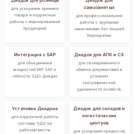
Диадок для розницы
Диадок для
самозанятых
для ускорения приемки
товара и корректной
для профессиональной
работы с маркированной
работы с крупными
продукцией
заказчиками без лишней
бюрократии
Интеграция с SAP
Диадок для АПК и СХ
для объединения
для своевременного
мощностей ERP SAP и
обмена документами в
гибкости ЭДО Диадок
условиях
географической
удаленности хозяйств
Установка Диадока
Диадок для складов и
логистических
для корректной работы
центров
системы ЭДО на
рабочем месте
для ускорения процессов