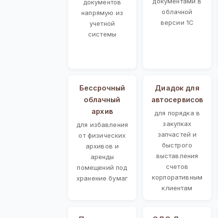
документами в
документов
облачной
напрямую из
версии 1С
учетной
системы
Бессрочный
Диадок для
облачный
автосервисов
архив
для порядка в
закупках
для избавления
запчастей и
от физических
быстрого
архивов и
выставления
аренды
счетов
помещений под
корпоративным
хранение бумаг
клиентам