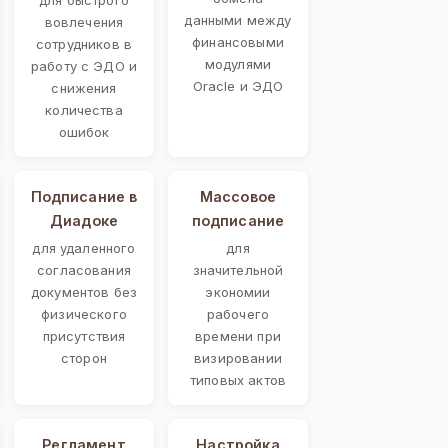
данными между
вовлечения
финансовыми
сотрудников в
модулями
работу с ЭДО и
Oracle и ЭДО
снижения
количества
ошибок
Подписание в
Массовое
Диадоке
подписание
для удаленного
для
согласования
значительной
документов без
экономии
физического
рабочего
присутствия
времени при
сторон
визировании
типовых актов
Регламент
Настройка