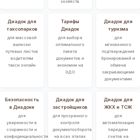
хозяйств
Диадок для
Тарифы
Диадок для
таксопарков
Диадок
туризма
для массовой
для выбора
для
выписки
оптимального
мгновенного
путевых листов
пакета
подтверждения
водителям
документов и
бронирований и
такси онлайн
экономии на
обмена
ЭДО
закрывающими
документами
Безопасность
Диадок для
Диадок для
в Диадоке
застройщиков
ЖКХ и ТСЖ
для
для прозрачного
для
уверенности в
контроля
автоматизации
сохранности и
документооборота
передачи
конфиденциальности
на всех этапах
счетов на