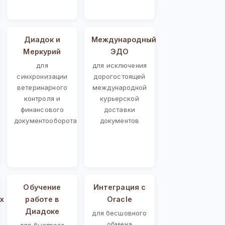
Диадок и
Международный
Меркурий
ЭДО
для
для исключения
синхронизации
дорогостоящей
ветеринарного
международной
контроля и
курьерской
финансового
доставки
документооборота
документов
Обучение
Интеграция с
х
работе в
Oracle
Диадоке
для бесшовного
обмена
для быстрого