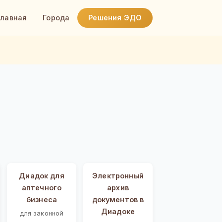
Главная
Города
Решения ЭДО
Диадок для
Электронный
аптечного
архив
бизнеса
документов в
Диадоке
для законной