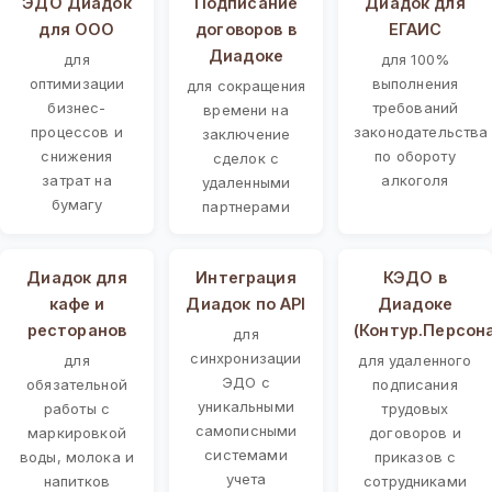
ЭДО Диадок
Подписание
Диадок для
для ООО
договоров в
ЕГАИС
Диадоке
для
для 100%
оптимизации
выполнения
для сокращения
бизнес-
требований
времени на
процессов и
законодательства
заключение
снижения
по обороту
сделок с
затрат на
алкоголя
удаленными
бумагу
партнерами
Диадок для
Интеграция
КЭДО в
кафе и
Диадок по API
Диадоке
ресторанов
(Контур.Персон
для
синхронизации
для
для удаленного
ЭДО с
обязательной
подписания
уникальными
работы с
трудовых
самописными
маркировкой
договоров и
системами
воды, молока и
приказов с
учета
напитков
сотрудниками