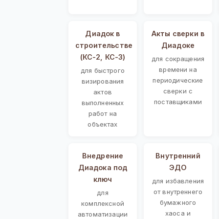
Диадок в
Акты сверки в
строительстве
Диадоке
(КС-2, КС-3)
для сокращения
времени на
для быстрого
периодические
визирования
сверки с
актов
поставщиками
выполненных
работ на
объектах
Внедрение
Внутренний
Диадока под
ЭДО
ключ
для избавления
от внутреннего
для
бумажного
комплексной
хаоса и
автоматизации