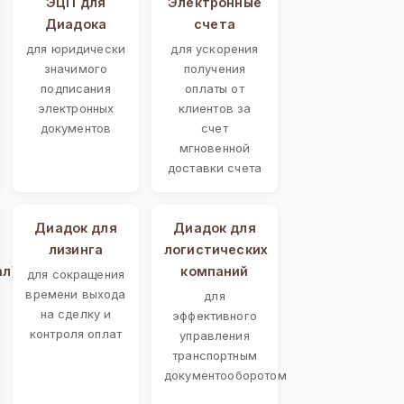
ЭЦП для
Электронные
Диадока
счета
для юридически
для ускорения
значимого
получения
подписания
оплаты от
электронных
клиентов за
документов
счет
мгновенной
доставки счета
Диадок для
Диадок для
лизинга
логистических
ал)
компаний
для сокращения
времени выхода
для
на сделку и
эффективного
контроля оплат
управления
транспортным
документооборотом