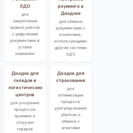
ЭДО
роуминга в
Диадоке
для
закрепления
для обмена
правил работы
документами с
с цифровыми
клиентами,
документами в
использующими
уставе
другие системы
компании
ЭДО
Диадок для
Диадок для
складов и
страхования
логистических
для
центров
оптимизации
процесса
для ускорения
урегулирования
процессов
убытков и
приемки и
обмена с
отгрузки
агентами
товаров