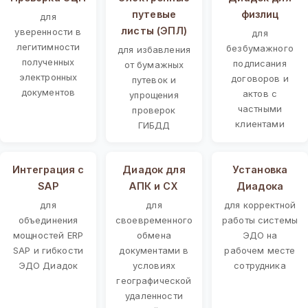
путевые
физлиц
для
листы (ЭПЛ)
уверенности в
для
легитимности
безбумажного
для избавления
полученных
подписания
от бумажных
электронных
договоров и
путевок и
документов
актов с
упрощения
частными
проверок
клиентами
ГИБДД
Интеграция с
Диадок для
Установка
SAP
АПК и СХ
Диадока
для
для
для корректной
объединения
своевременного
работы системы
мощностей ERP
обмена
ЭДО на
SAP и гибкости
документами в
рабочем месте
ЭДО Диадок
условиях
сотрудника
географической
удаленности