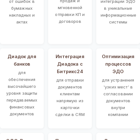
продаж и
от ошибок в
интеграции ЭДО
мгновенной
бумажных
в уникальные
отправки КП и
накладных и
информационные
договоров
актах
системы
Диадок для
Интеграция
Оптимизация
банков
Диадока с
процессов
Битрикс24
ЭДО
для
обеспечения
для отправки
для устранения
высочайшего
документов
'узких мест' в
уровня защиты
клиентам
согласовании
передаваемых
напрямую из
документов
финансовых
карточки
внутри
документов
сделки в CRM
компании