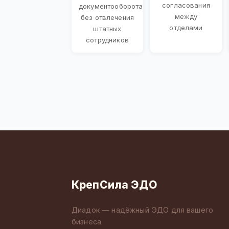
согласования
документооборота
между
без отвлечения
отделами
штатных
сотрудников
КрепСила ЭДО
Диадок — надёжный ЭДО для вашего
бизнеса