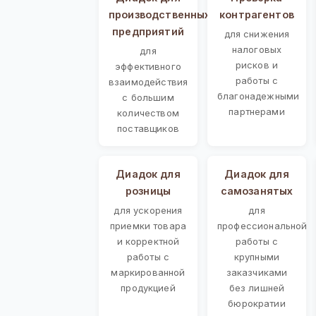
производственных
контрагентов
предприятий
для снижения
налоговых
для
рисков и
эффективного
работы с
взаимодействия
благонадежными
с большим
партнерами
количеством
поставщиков
Диадок для
Диадок для
розницы
самозанятых
для ускорения
для
приемки товара
профессиональной
и корректной
работы с
работы с
крупными
маркированной
заказчиками
продукцией
без лишней
бюрократии