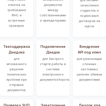
ответов на
документов
зачисления
требования
между
студентов и
ФНС и
собственниками
подписания
встречные
и арендаторами
договоров на
проверки
курсы
Техподдержка
Подключение
Внедрение
Диадока
Диадок
API под ключ
для
для быстрого
для реализации
мгновенного
старта работы в
сложных
решения
системе
кастомных
технических
электронного
цепочек обмена
проблем при
документооборота
документами
отправке
документов
Проверка ЭЦП
Электронные
Диадок для