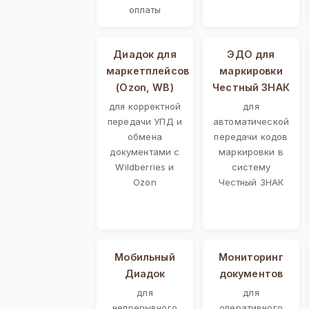
оплаты
Диадок для
ЭДО для
маркетплейсов
маркировки
(Ozon, WB)
Честный ЗНАК
для корректной
для
передачи УПД и
автоматической
обмена
передачи кодов
документами с
маркировки в
Wildberries и
систему
Ozon
Честный ЗНАК
Мобильный
Мониторинг
Диадок
документов
для
для
непрерывного
оперативного