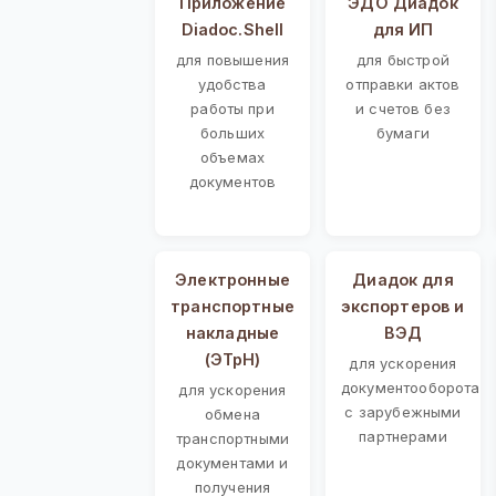
Приложение
ЭДО Диадок
Diadoc.Shell
для ИП
для повышения
для быстрой
удобства
отправки актов
работы при
и счетов без
больших
бумаги
объемах
документов
Электронные
Диадок для
транспортные
экспортеров и
накладные
ВЭД
(ЭТрН)
для ускорения
документооборота
для ускорения
с зарубежными
обмена
партнерами
транспортными
документами и
получения