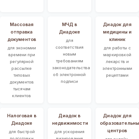
Массовая
МЧД в
Диадок для
отправка
Диадоке
медицины и
документов
клиник
для
соответствия
для экономии
для работы с
новым
времени при
маркировкой
требованиям
регулярной
лекарств и
законодательства
рассылке
электронными
об электронной
типовых
рецептами
подписи
документов
тысячам
клиентов
Налоговая в
Диадок в
Диадок для
Диадоке
недвижимости
образовательны
центров
для быстрой
для ускорения
подготовки
визирования
для онлайн-