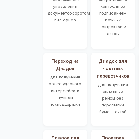
управления
контроля за
документооборотом
подписанием
вне офиса
важных
контрактов и
актов
Переход на
Диадок для
Диадок
частных
перевозчиков
для получения
более удобного
для получения
интерфейса и
оплаты за
лучшей
рейсы без
техподдержки
пересылки
бумаг почтой
Диадок для
Проверка