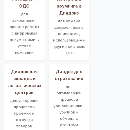
ЭДО
роуминга в
Диадоке
для
закрепления
для обмена
правил работы
документами с
с цифровыми
клиентами,
документами в
использующими
уставе
другие системы
компании
ЭДО
Диадок для
Диадок для
складов и
страхования
логистических
для
центров
оптимизации
процесса
для ускорения
урегулирования
процессов
убытков и
приемки и
обмена с
отгрузки
агентами
товаров