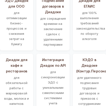
ЭДО Диадок
Подписание
Диадок для
для ООО
договоров в
ЕГАИС
Диадоке
для
для 100%
оптимизации
выполнения
для сокращения
бизнес-
требований
времени на
процессов и
законодательства
заключение
снижения
по обороту
сделок с
затрат на
алкоголя
удаленными
бумагу
партнерами
Диадок для
Интеграция
КЭДО в
кафе и
Диадок по API
Диадоке
ресторанов
(Контур.Персон
для
синхронизации
для
для удаленного
ЭДО с
обязательной
подписания
уникальными
работы с
трудовых
самописными
маркировкой
договоров и
системами
воды, молока и
приказов с
учета
напитков
сотрудниками