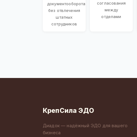
согласования
документооборота
между
без отвлечения
отделами
штатных
сотрудников
КрепСила ЭДО
Диадок — надёжный ЭДО для вашего
бизнеса