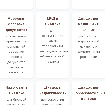
Массовая
МЧД в
Диадок для
отправка
Диадоке
медицины и
документов
клиник
для
соответствия
для экономии
для работы с
новым
времени при
маркировкой
требованиям
регулярной
лекарств и
законодательства
рассылке
электронными
об электронной
типовых
рецептами
подписи
документов
тысячам
клиентов
Налоговая в
Диадок в
Диадок для
Диадоке
недвижимости
образовательны
центров
для быстрой
для ускорения
подготовки
визирования
для онлайн-