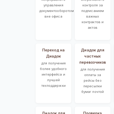
управления
контроля за
документооборотом
подписанием
вне офиса
важных
контрактов и
актов
Переход на
Диадок для
Диадок
частных
перевозчиков
для получения
более удобного
для получения
интерфейса и
оплаты за
лучшей
рейсы без
техподдержки
пересылки
бумаг почтой
Диадок для
Проверка