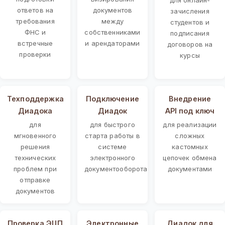
ответов на
документов
зачисления
требования
между
студентов и
ФНС и
собственниками
подписания
встречные
и арендаторами
договоров на
проверки
курсы
Техподдержка
Подключение
Внедрение
Диадока
Диадок
API под ключ
для
для быстрого
для реализации
мгновенного
старта работы в
сложных
решения
системе
кастомных
технических
электронного
цепочек обмена
проблем при
документооборота
документами
отправке
документов
Проверка ЭЦП
Электронные
Диадок для