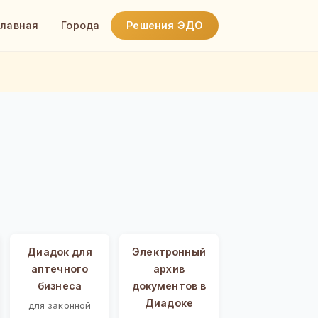
Главная
Города
Решения ЭДО
Диадок для
Электронный
аптечного
архив
бизнеса
документов в
Диадоке
для законной