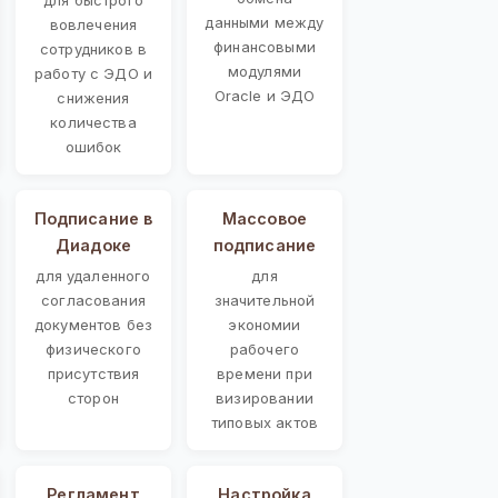
данными между
вовлечения
финансовыми
сотрудников в
модулями
работу с ЭДО и
Oracle и ЭДО
снижения
количества
ошибок
Подписание в
Массовое
Диадоке
подписание
для удаленного
для
согласования
значительной
документов без
экономии
физического
рабочего
присутствия
времени при
сторон
визировании
типовых актов
Регламент
Настройка