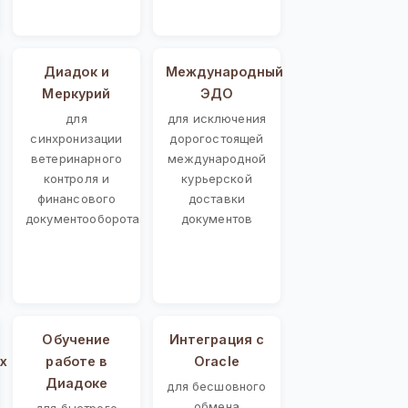
Диадок и
Международный
Меркурий
ЭДО
для
для исключения
синхронизации
дорогостоящей
ветеринарного
международной
контроля и
курьерской
финансового
доставки
документооборота
документов
Обучение
Интеграция с
х
работе в
Oracle
Диадоке
для бесшовного
обмена
для быстрого