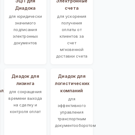
ЭЦП для
Электронные
Диадока
счета
для юридически
для ускорения
значимого
получения
подписания
оплаты от
электронных
клиентов за
документов
счет
мгновенной
доставки счета
Диадок для
Диадок для
лизинга
логистических
ал)
компаний
для сокращения
времени выхода
для
на сделку и
эффективного
контроля оплат
управления
транспортным
документооборотом