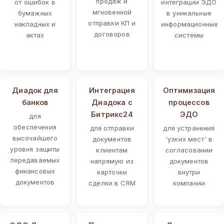
продаж и
от ошибок в
интеграции ЭДО
мгновенной
бумажных
в уникальные
отправки КП и
накладных и
информационные
договоров
актах
системы
Диадок для
Интеграция
Оптимизация
банков
Диадока с
процессов
Битрикс24
ЭДО
для
обеспечения
для отправки
для устранения
высочайшего
документов
'узких мест' в
уровня защиты
клиентам
согласовании
передаваемых
напрямую из
документов
финансовых
карточки
внутри
документов
сделки в CRM
компании