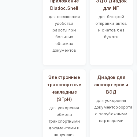
Приложение
ЭДО Диадок
Diadoc.Shell
для ИП
для повышения
для быстрой
удобства
отправки актов
работы при
и счетов без
больших
бумаги
объемах
документов
Электронные
Диадок для
транспортные
экспортеров и
накладные
ВЭД
(ЭТрН)
для ускорения
документооборота
для ускорения
с зарубежными
обмена
партнерами
транспортными
документами и
получения