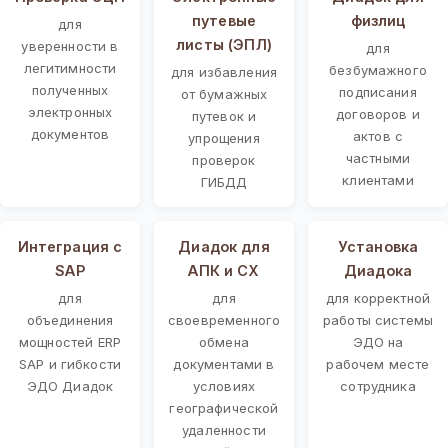
путевые
физлиц
для
листы (ЭПЛ)
уверенности в
для
легитимности
безбумажного
для избавления
полученных
подписания
от бумажных
электронных
договоров и
путевок и
документов
актов с
упрощения
частными
проверок
клиентами
ГИБДД
Интеграция с
Диадок для
Установка
SAP
АПК и СХ
Диадока
для
для
для корректной
объединения
своевременного
работы системы
мощностей ERP
обмена
ЭДО на
SAP и гибкости
документами в
рабочем месте
ЭДО Диадок
условиях
сотрудника
географической
удаленности