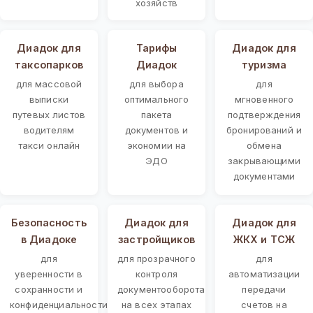
хозяйств
Диадок для
Тарифы
Диадок для
таксопарков
Диадок
туризма
для массовой
для выбора
для
выписки
оптимального
мгновенного
путевых листов
пакета
подтверждения
водителям
документов и
бронирований и
такси онлайн
экономии на
обмена
ЭДО
закрывающими
документами
Безопасность
Диадок для
Диадок для
в Диадоке
застройщиков
ЖКХ и ТСЖ
для
для прозрачного
для
уверенности в
контроля
автоматизации
сохранности и
документооборота
передачи
конфиденциальности
на всех этапах
счетов на