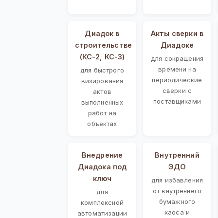
Диадок в
Акты сверки в
строительстве
Диадоке
(КС-2, КС-3)
для сокращения
времени на
для быстрого
периодические
визирования
сверки с
актов
поставщиками
выполненных
работ на
объектах
Внедрение
Внутренний
Диадока под
ЭДО
ключ
для избавления
от внутреннего
для
бумажного
комплексной
хаоса и
автоматизации