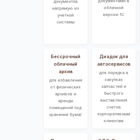
документами в
документов
облачной
напрямую из
версии 1С
учетной
системы
Бессрочный
Диадок для
облачный
автосервисов
архив
для порядка в
закупках
для избавления
запчастей и
от физических
быстрого
архивов и
выставления
аренды
счетов
помещений под
корпоративным
хранение бумаг
клиентам