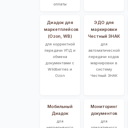
оплаты
Диадок для
ЭДО для
маркетплейсов
маркировки
(Ozon, WB)
Честный ЗНАК
для корректной
для
передачи УПД и
автоматической
обмена
передачи кодов
документами с
маркировки в
Wildberries и
систему
Ozon
Честный ЗНАК
Мобильный
Мониторинг
Диадок
документов
для
для
непрерывного
оперативного