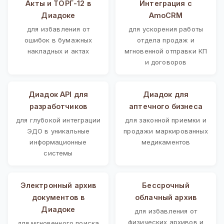
Акты и ТОРГ-12 в
Интеграция с
Диадоке
AmoCRM
для избавления от
для ускорения работы
ошибок в бумажных
отдела продаж и
накладных и актах
мгновенной отправки КП
и договоров
Диадок API для
Диадок для
разработчиков
аптечного бизнеса
для глубокой интеграции
для законной приемки и
ЭДО в уникальные
продажи маркированных
информационные
медикаментов
системы
Электронный архив
Бессрочный
документов в
облачный архив
Диадоке
для избавления от
физических архивов и
для мгновенного поиска