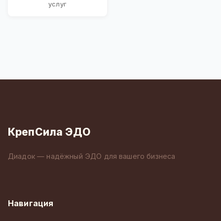
услуг
КрепСила ЭДО
Диадок — надёжный ЭДО для вашего бизнеса
Навигация