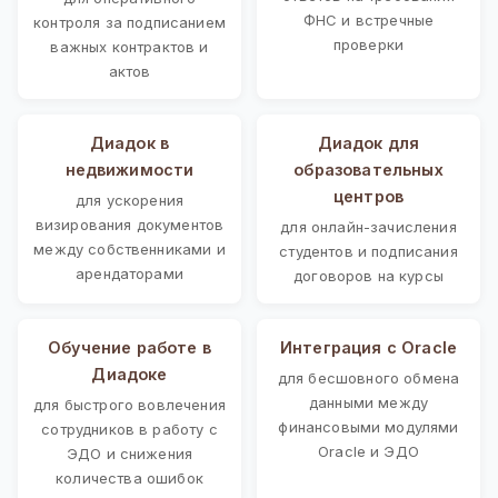
ФНС и встречные
контроля за подписанием
проверки
важных контрактов и
актов
Диадок в
Диадок для
недвижимости
образовательных
центров
для ускорения
визирования документов
для онлайн-зачисления
между собственниками и
студентов и подписания
арендаторами
договоров на курсы
Обучение работе в
Интеграция с Oracle
Диадоке
для бесшовного обмена
данными между
для быстрого вовлечения
финансовыми модулями
сотрудников в работу с
Oracle и ЭДО
ЭДО и снижения
количества ошибок