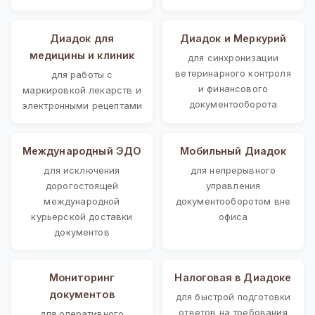
Диадок для
Диадок и Меркурий
медицины и клиник
для синхронизации
ветеринарного контроля
для работы с
и финансового
маркировкой лекарств и
документооборота
электронными рецептами
Международный ЭДО
Мобильный Диадок
для исключения
для непрерывного
дорогостоящей
управления
международной
документооборотом вне
курьерской доставки
офиса
документов
Мониторинг
Налоговая в Диадоке
документов
для быстрой подготовки
ответов на требования
для оперативного