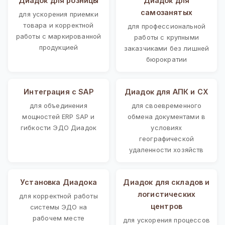
Диадок для розницы
Диадок для
самозанятых
для ускорения приемки
товара и корректной
для профессиональной
работы с маркированной
работы с крупными
продукцией
заказчиками без лишней
бюрократии
Интеграция с SAP
Диадок для АПК и СХ
для объединения
для своевременного
мощностей ERP SAP и
обмена документами в
гибкости ЭДО Диадок
условиях
географической
удаленности хозяйств
Установка Диадока
Диадок для складов и
логистических
для корректной работы
центров
системы ЭДО на
рабочем месте
для ускорения процессов