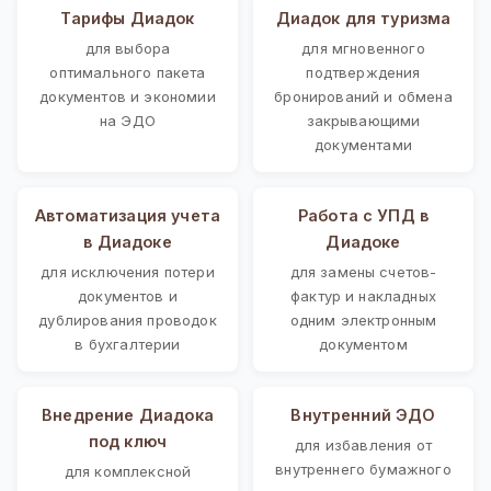
Тарифы Диадок
Диадок для туризма
для выбора
для мгновенного
оптимального пакета
подтверждения
документов и экономии
бронирований и обмена
на ЭДО
закрывающими
документами
Автоматизация учета
Работа с УПД в
в Диадоке
Диадоке
для исключения потери
для замены счетов-
документов и
фактур и накладных
дублирования проводок
одним электронным
в бухгалтерии
документом
Внедрение Диадока
Внутренний ЭДО
под ключ
для избавления от
внутреннего бумажного
для комплексной