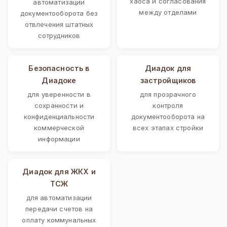
хаоса и согласования
автоматизации
между отделами
документооборота без
отвлечения штатных
сотрудников
Безопасность в
Диадок для
Диадоке
застройщиков
для уверенности в
для прозрачного
сохранности и
контроля
конфиденциальности
документооборота на
коммерческой
всех этапах стройки
информации
Диадок для ЖКХ и
ТСЖ
для автоматизации
передачи счетов на
оплату коммунальных