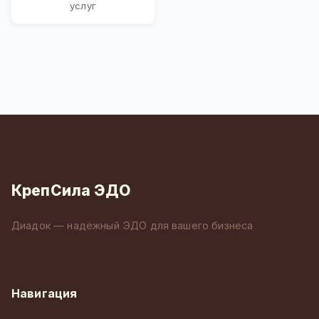
услуг
КрепСила ЭДО
Диадок — надёжный ЭДО для вашего бизнеса
Навигация