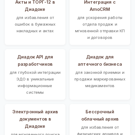
Акты и ТОРГ-12 в
Интеграция с
Диадоке
AmoCRM
для избавления от
для ускорения работы
ошибок в бумажных
отдела продаж и
накладных и актах
мгновенной отправки КП
и договоров
Диадок API для
Диадок для
разработчиков
аптечного бизнеса
для глубокой интеграции
для законной приемки и
ЭДО в уникальные
продажи маркированных
информационные
медикаментов
системы
Электронный архив
Бессрочный
документов в
облачный архив
Диадоке
для избавления от
физических архивов и
для мгновенного поиска