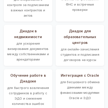
ФНС и встречные
контроля за подписанием
проверки
важных контрактов и
актов
Диадок в
Диадок для
недвижимости
образовательных
центров
для ускорения
визирования документов
для онлайн-зачисления
между собственниками и
студентов и подписания
арендаторами
договоров на курсы
Обучение работе в
Интеграция с Oracle
Диадоке
для бесшовного обмена
данными между
для быстрого вовлечения
финансовыми модулями
сотрудников в работу с
Oracle и ЭДО
ЭДО и снижения
количества ошибок