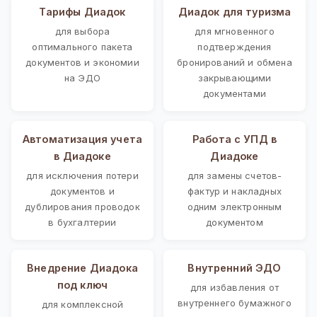
Тарифы Диадок
Диадок для туризма
для выбора
для мгновенного
оптимального пакета
подтверждения
документов и экономии
бронирований и обмена
на ЭДО
закрывающими
документами
Автоматизация учета
Работа с УПД в
в Диадоке
Диадоке
для исключения потери
для замены счетов-
документов и
фактур и накладных
дублирования проводок
одним электронным
в бухгалтерии
документом
Внедрение Диадока
Внутренний ЭДО
под ключ
для избавления от
внутреннего бумажного
для комплексной