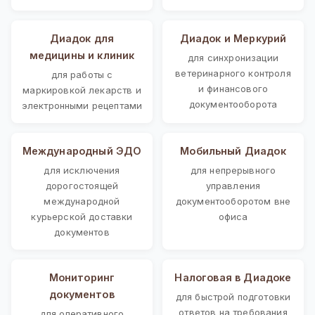
Диадок для
Диадок и Меркурий
медицины и клиник
для синхронизации
ветеринарного контроля
для работы с
и финансового
маркировкой лекарств и
документооборота
электронными рецептами
Международный ЭДО
Мобильный Диадок
для исключения
для непрерывного
дорогостоящей
управления
международной
документооборотом вне
курьерской доставки
офиса
документов
Мониторинг
Налоговая в Диадоке
документов
для быстрой подготовки
ответов на требования
для оперативного