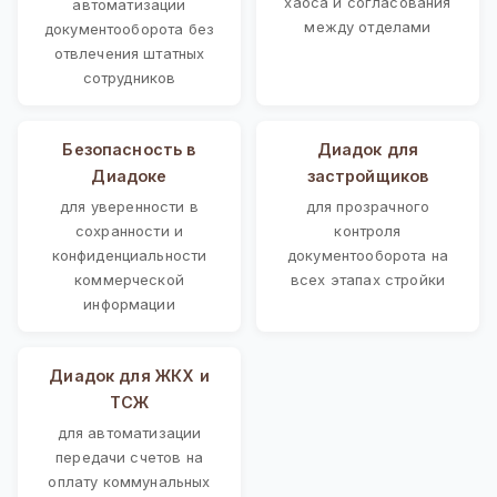
хаоса и согласования
автоматизации
между отделами
документооборота без
отвлечения штатных
сотрудников
Безопасность в
Диадок для
Диадоке
застройщиков
для уверенности в
для прозрачного
сохранности и
контроля
конфиденциальности
документооборота на
коммерческой
всех этапах стройки
информации
Диадок для ЖКХ и
ТСЖ
для автоматизации
передачи счетов на
оплату коммунальных