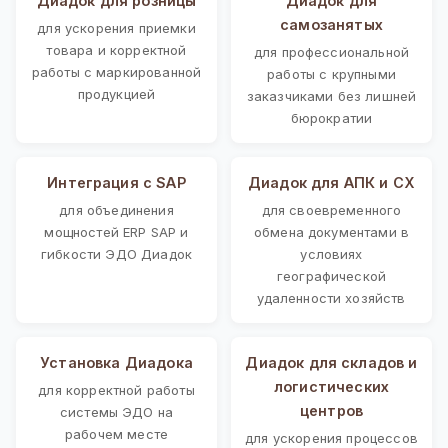
Диадок для розницы
Диадок для
самозанятых
для ускорения приемки
товара и корректной
для профессиональной
работы с маркированной
работы с крупными
продукцией
заказчиками без лишней
бюрократии
Интеграция с SAP
Диадок для АПК и СХ
для объединения
для своевременного
мощностей ERP SAP и
обмена документами в
гибкости ЭДО Диадок
условиях
географической
удаленности хозяйств
Установка Диадока
Диадок для складов и
логистических
для корректной работы
центров
системы ЭДО на
рабочем месте
для ускорения процессов