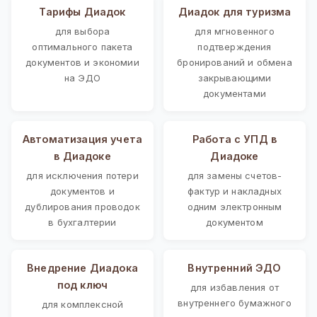
Тарифы Диадок
Диадок для туризма
для выбора
для мгновенного
оптимального пакета
подтверждения
документов и экономии
бронирований и обмена
на ЭДО
закрывающими
документами
Автоматизация учета
Работа с УПД в
в Диадоке
Диадоке
для исключения потери
для замены счетов-
документов и
фактур и накладных
дублирования проводок
одним электронным
в бухгалтерии
документом
Внедрение Диадока
Внутренний ЭДО
под ключ
для избавления от
внутреннего бумажного
для комплексной