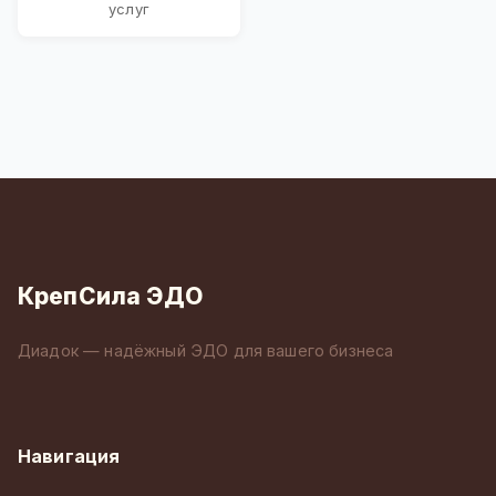
услуг
КрепСила ЭДО
Диадок — надёжный ЭДО для вашего бизнеса
Навигация