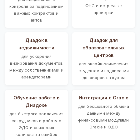
ФНС и встречные
контроля за подписанием
проверки
важных контрактов и
актов
Диадок в
Диадок для
недвижимости
образовательных
центров
для ускорения
визирования документов
для онлайн-зачисления
между собственниками и
студентов и подписания
арендаторами
договоров на курсы
Обучение работе в
Интеграция с Oracle
Диадоке
для бесшовного обмена
данными между
для быстрого вовлечения
финансовыми модулями
сотрудников в работу с
Oracle и ЭДО
ЭДО и снижения
количества ошибок