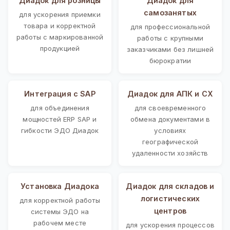
Диадок для розницы
Диадок для
самозанятых
для ускорения приемки
товара и корректной
для профессиональной
работы с маркированной
работы с крупными
продукцией
заказчиками без лишней
бюрократии
Интеграция с SAP
Диадок для АПК и СХ
для объединения
для своевременного
мощностей ERP SAP и
обмена документами в
гибкости ЭДО Диадок
условиях
географической
удаленности хозяйств
Установка Диадока
Диадок для складов и
логистических
для корректной работы
центров
системы ЭДО на
рабочем месте
для ускорения процессов