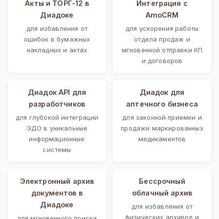
Акты и ТОРГ-12 в
Интеграция с
Диадоке
AmoCRM
для избавления от
для ускорения работы
ошибок в бумажных
отдела продаж и
накладных и актах
мгновенной отправки КП
и договоров
Диадок API для
Диадок для
разработчиков
аптечного бизнеса
для глубокой интеграции
для законной приемки и
ЭДО в уникальные
продажи маркированных
информационные
медикаментов
системы
Электронный архив
Бессрочный
документов в
облачный архив
Диадоке
для избавления от
физических архивов и
для мгновенного поиска