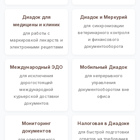
Диадок для
Диадок и Меркурий
медицины и клиник
для синхронизации
ветеринарного контроля
для работы с
и финансового
маркировкой лекарств и
документооборота
электронными рецептами
Международный ЭДО
Мобильный Диадок
для исключения
для непрерывного
дорогостоящей
управления
международной
документооборотом вне
курьерской доставки
офиса
документов
Мониторинг
Налоговая в Диадоке
документов
для быстрой подготовки
ответов на требования
для оперативного