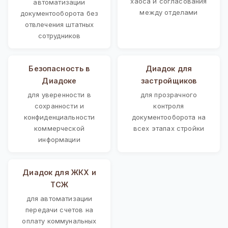
хаоса и согласования
автоматизации
между отделами
документооборота без
отвлечения штатных
сотрудников
Безопасность в
Диадок для
Диадоке
застройщиков
для уверенности в
для прозрачного
сохранности и
контроля
конфиденциальности
документооборота на
коммерческой
всех этапах стройки
информации
Диадок для ЖКХ и
ТСЖ
для автоматизации
передачи счетов на
оплату коммунальных