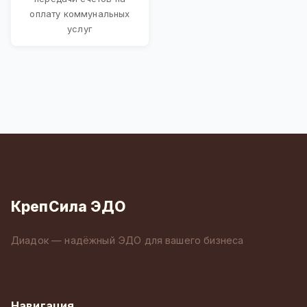
оплату коммунальных
услуг
КрепСила ЭДО
Диадок — надёжный ЭДО для вашего бизнеса
Навигация