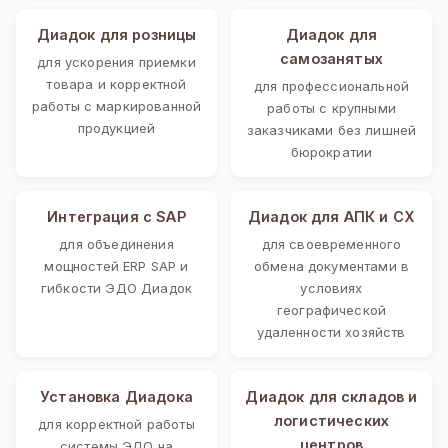
Диадок для розницы
Диадок для
самозанятых
для ускорения приемки
товара и корректной
для профессиональной
работы с маркированной
работы с крупными
продукцией
заказчиками без лишней
бюрократии
Интеграция с SAP
Диадок для АПК и СХ
для объединения
для своевременного
мощностей ERP SAP и
обмена документами в
гибкости ЭДО Диадок
условиях
географической
удаленности хозяйств
Установка Диадока
Диадок для складов и
логистических
для корректной работы
центров
системы ЭДО на