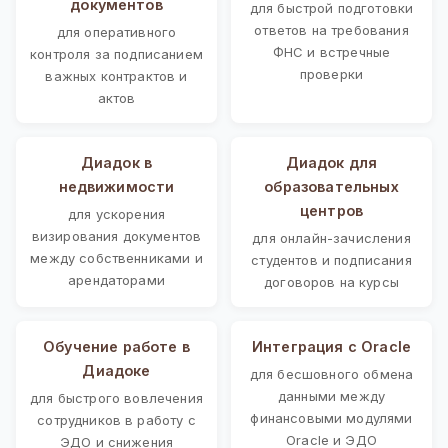
документов
для быстрой подготовки
ответов на требования
для оперативного
ФНС и встречные
контроля за подписанием
проверки
важных контрактов и
актов
Диадок в
Диадок для
недвижимости
образовательных
центров
для ускорения
визирования документов
для онлайн-зачисления
между собственниками и
студентов и подписания
арендаторами
договоров на курсы
Обучение работе в
Интеграция с Oracle
Диадоке
для бесшовного обмена
данными между
для быстрого вовлечения
финансовыми модулями
сотрудников в работу с
Oracle и ЭДО
ЭДО и снижения