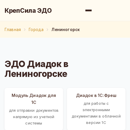
КрепСила ЭДО
Главная
Города
Лениногорск
ЭДО Диадок в
Лениногорске
Модуль Диадок для
Диадок в 1С:Фреш
1С
для работы с
электронными
для отправки документов
документами в облачной
напрямую из учетной
версии 1С
системы