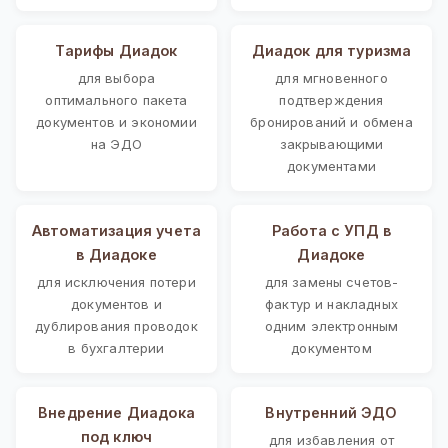
Тарифы Диадок
Диадок для туризма
для выбора
для мгновенного
оптимального пакета
подтверждения
документов и экономии
бронирований и обмена
на ЭДО
закрывающими
документами
Автоматизация учета
Работа с УПД в
в Диадоке
Диадоке
для исключения потери
для замены счетов-
документов и
фактур и накладных
дублирования проводок
одним электронным
в бухгалтерии
документом
Внедрение Диадока
Внутренний ЭДО
под ключ
для избавления от