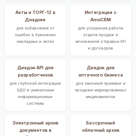
Акты и ТОРГ-12 в
Интеграция с
Диадоке
AmoCRM
для избавления от
для ускорения работы
ошибок в бумажных
отдела продаж и
накладных и актах
мгновенной отправки КП
и договоров
Диадок API для
Диадок для
разработчиков
аптечного бизнеса
для глубокой интеграции
для законной приемки и
ЭДО в уникальные
продажи маркированных
информационные
медикаментов
системы
Электронный архив
Бессрочный
документов в
облачный архив