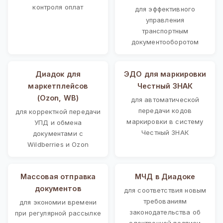
контроля оплат
для эффективного
управления
транспортным
документооборотом
Диадок для
ЭДО для маркировки
маркетплейсов
Честный ЗНАК
(Ozon, WB)
для автоматической
передачи кодов
для корректной передачи
маркировки в систему
УПД и обмена
Честный ЗНАК
документами с
Wildberries и Ozon
Массовая отправка
МЧД в Диадоке
документов
для соответствия новым
требованиям
для экономии времени
законодательства об
при регулярной рассылке
электронной подписи