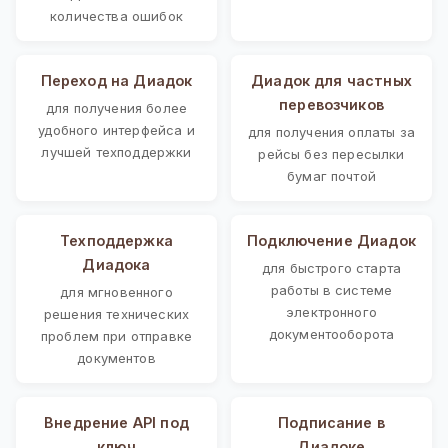
количества ошибок
Переход на Диадок
Диадок для частных
перевозчиков
для получения более
удобного интерфейса и
для получения оплаты за
лучшей техподдержки
рейсы без пересылки
бумаг почтой
Техподдержка
Подключение Диадок
Диадока
для быстрого старта
работы в системе
для мгновенного
электронного
решения технических
документооборота
проблем при отправке
документов
Внедрение API под
Подписание в
ключ
Диадоке