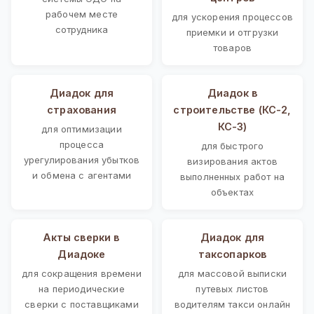
рабочем месте
для ускорения процессов
сотрудника
приемки и отгрузки
товаров
Диадок для
Диадок в
страхования
строительстве (КС-2,
КС-3)
для оптимизации
процесса
для быстрого
урегулирования убытков
визирования актов
и обмена с агентами
выполненных работ на
объектах
Акты сверки в
Диадок для
Диадоке
таксопарков
для сокращения времени
для массовой выписки
на периодические
путевых листов
сверки с поставщиками
водителям такси онлайн