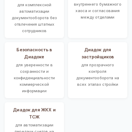
внутреннего бумажного
для комплексной
хаоса и согласования
автоматизации
между отделами
документооборота без
отвлечения штатных
сотрудников
Безопасность в
Диадок для
Диадоке
застройщиков
для уверенности в
для прозрачного
сохранности и
контроля
конфиденциальности
документооборота на
коммерческой
всех этапах стройки
информации
Диадок для ЖКХ и
ТСЖ
для автоматизации
передачи счетов на