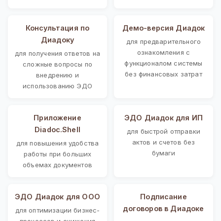
Консультация по
Демо-версия Диадок
Диадоку
для предварительного
ознакомления с
для получения ответов на
функционалом системы
сложные вопросы по
без финансовых затрат
внедрению и
использованию ЭДО
Приложение
ЭДО Диадок для ИП
Diadoc.Shell
для быстрой отправки
актов и счетов без
для повышения удобства
бумаги
работы при больших
объемах документов
ЭДО Диадок для ООО
Подписание
договоров в Диадоке
для оптимизации бизнес-
процессов и снижения