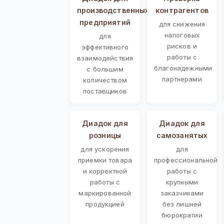
производственных
контрагентов
предприятий
для снижения
налоговых
для
рисков и
эффективного
работы с
взаимодействия
благонадежными
с большим
партнерами
количеством
поставщиков
Диадок для
Диадок для
розницы
самозанятых
для ускорения
для
приемки товара
профессиональной
и корректной
работы с
работы с
крупными
маркированной
заказчиками
продукцией
без лишней
бюрократии