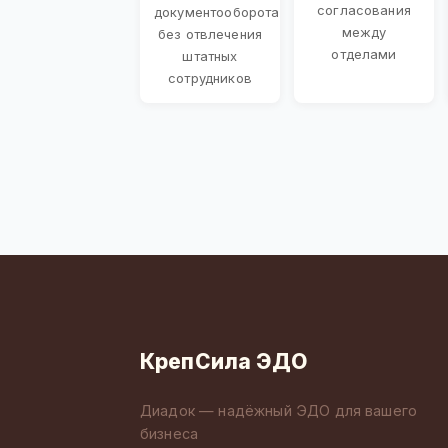
согласования
документооборота
между
без отвлечения
отделами
штатных
сотрудников
КрепСила ЭДО
Диадок — надёжный ЭДО для вашего
бизнеса