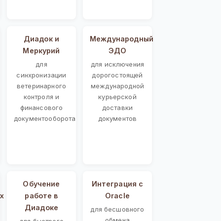
Диадок и
Международный
Меркурий
ЭДО
для
для исключения
синхронизации
дорогостоящей
ветеринарного
международной
контроля и
курьерской
финансового
доставки
документооборота
документов
Обучение
Интеграция с
х
работе в
Oracle
Диадоке
для бесшовного
обмена
для быстрого