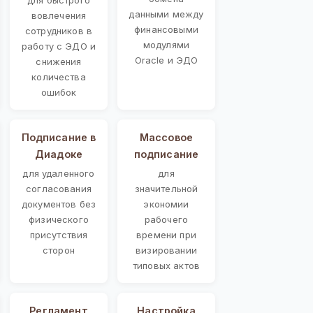
данными между
вовлечения
финансовыми
сотрудников в
модулями
работу с ЭДО и
Oracle и ЭДО
снижения
количества
ошибок
Подписание в
Массовое
Диадоке
подписание
для удаленного
для
согласования
значительной
документов без
экономии
физического
рабочего
присутствия
времени при
сторон
визировании
типовых актов
Регламент
Настройка