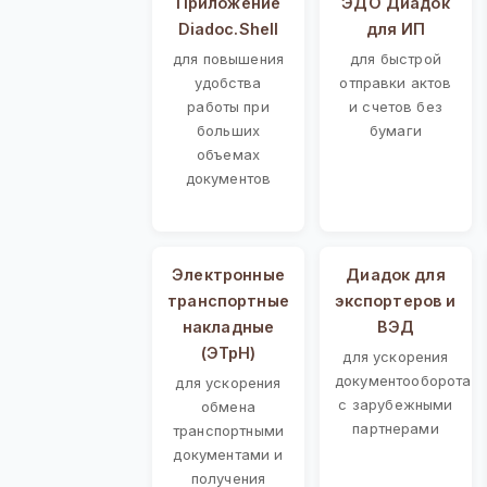
Приложение
ЭДО Диадок
Diadoc.Shell
для ИП
для повышения
для быстрой
удобства
отправки актов
работы при
и счетов без
больших
бумаги
объемах
документов
Электронные
Диадок для
транспортные
экспортеров и
накладные
ВЭД
(ЭТрН)
для ускорения
документооборота
для ускорения
с зарубежными
обмена
партнерами
транспортными
документами и
получения