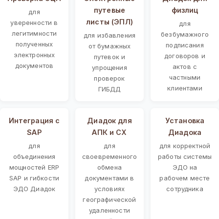
путевые
физлиц
для
листы (ЭПЛ)
уверенности в
для
легитимности
безбумажного
для избавления
полученных
подписания
от бумажных
электронных
договоров и
путевок и
документов
актов с
упрощения
частными
проверок
клиентами
ГИБДД
Интеграция с
Диадок для
Установка
SAP
АПК и СХ
Диадока
для
для
для корректной
объединения
своевременного
работы системы
мощностей ERP
обмена
ЭДО на
SAP и гибкости
документами в
рабочем месте
ЭДО Диадок
условиях
сотрудника
географической
удаленности