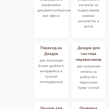
управления
контроля за
документооборотом
подписанием
вне офиса
важных
контрактов и
актов
Переход на
Диадок для
Диадок
частных
перевозчиков
для получения
более удобного
для получения
интерфейса и
оплаты за
лучшей
рейсы без
техподдержки
пересылки
бумаг почтой
Диадок для
Проверка