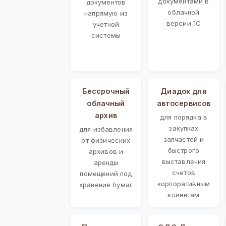
документами в
документов
облачной
напрямую из
версии 1С
учетной
системы
Бессрочный
Диадок для
облачный
автосервисов
архив
для порядка в
закупках
для избавления
запчастей и
от физических
быстрого
архивов и
выставления
аренды
счетов
помещений под
корпоративным
хранение бумаг
клиентам