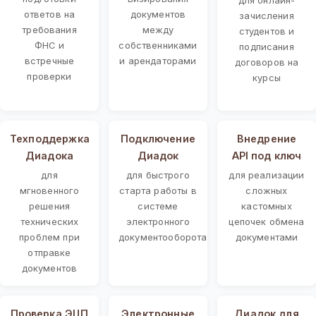
ответов на
документов
зачисления
требования
между
студентов и
ФНС и
собственниками
подписания
встречные
и арендаторами
договоров на
проверки
курсы
Техподдержка
Подключение
Внедрение
Диадока
Диадок
API под ключ
для
для быстрого
для реализации
мгновенного
старта работы в
сложных
решения
системе
кастомных
технических
электронного
цепочек обмена
проблем при
документооборота
документами
отправке
документов
Проверка ЭЦП
Электронные
Диадок для