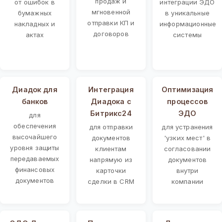
продаж и
от ошибок в
интеграции ЭДО
мгновенной
бумажных
в уникальные
отправки КП и
накладных и
информационные
договоров
актах
системы
Диадок для
Интеграция
Оптимизация
банков
Диадока с
процессов
Битрикс24
ЭДО
для
обеспечения
для отправки
для устранения
высочайшего
документов
'узких мест' в
уровня защиты
клиентам
согласовании
передаваемых
напрямую из
документов
финансовых
карточки
внутри
документов
сделки в CRM
компании