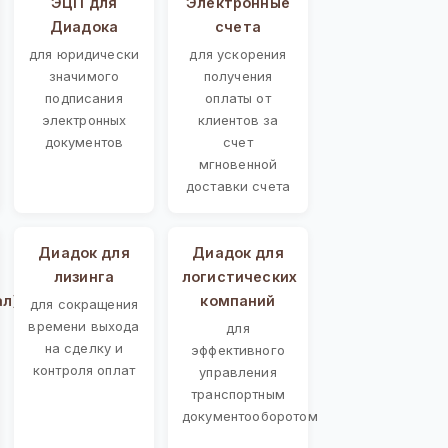
ЭЦП для
Электронные
Диадока
счета
для юридически
для ускорения
значимого
получения
подписания
оплаты от
электронных
клиентов за
документов
счет
мгновенной
доставки счета
Диадок для
Диадок для
лизинга
логистических
ал)
компаний
для сокращения
времени выхода
для
на сделку и
эффективного
контроля оплат
управления
транспортным
документооборотом