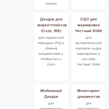
оплаты
Диадок для
ЭДО для
маркетплейсов
маркировки
(Ozon, WB)
Честный ЗНАК
для корректной
для
передачи УПД и
автоматической
обмена
передачи кодов
документами с
маркировки в
Wildberries и
систему
Ozon
Честный ЗНАК
Мобильный
Мониторинг
Диадок
документов
для
для
непрерывного
оперативного