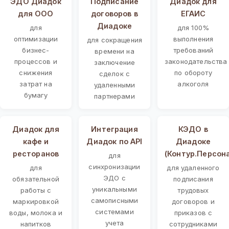
ЭДО Диадок
Подписание
Диадок для
для ООО
договоров в
ЕГАИС
Диадоке
для
для 100%
оптимизации
выполнения
для сокращения
бизнес-
требований
времени на
процессов и
законодательства
заключение
снижения
по обороту
сделок с
затрат на
алкоголя
удаленными
бумагу
партнерами
Диадок для
Интеграция
КЭДО в
кафе и
Диадок по API
Диадоке
ресторанов
(Контур.Персон
для
синхронизации
для
для удаленного
ЭДО с
обязательной
подписания
уникальными
работы с
трудовых
самописными
маркировкой
договоров и
системами
воды, молока и
приказов с
учета
напитков
сотрудниками