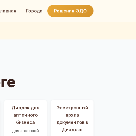
Главная
Города
Решения ЭДО
ге
Диадок для
Электронный
аптечного
архив
бизнеса
документов в
Диадоке
для законной