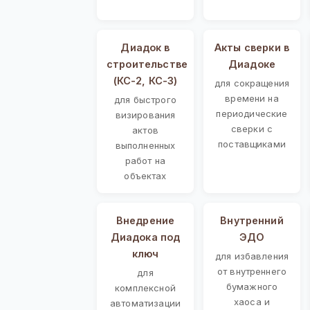
Диадок в
Акты сверки в
строительстве
Диадоке
(КС-2, КС-3)
для сокращения
времени на
для быстрого
периодические
визирования
сверки с
актов
поставщиками
выполненных
работ на
объектах
Внедрение
Внутренний
Диадока под
ЭДО
ключ
для избавления
от внутреннего
для
бумажного
комплексной
хаоса и
автоматизации