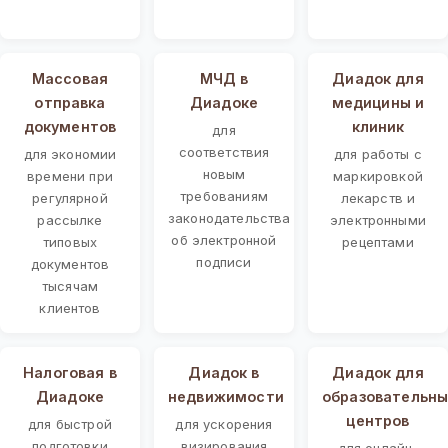
Массовая
МЧД в
Диадок для
отправка
Диадоке
медицины и
документов
клиник
для
соответствия
для экономии
для работы с
новым
времени при
маркировкой
требованиям
регулярной
лекарств и
законодательства
рассылке
электронными
об электронной
типовых
рецептами
подписи
документов
тысячам
клиентов
Налоговая в
Диадок в
Диадок для
Диадоке
недвижимости
образовательны
центров
для быстрой
для ускорения
подготовки
визирования
для онлайн-