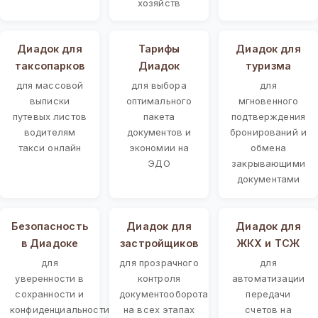
хозяйств
Диадок для
Тарифы
Диадок для
таксопарков
Диадок
туризма
для массовой
для выбора
для
выписки
оптимального
мгновенного
путевых листов
пакета
подтверждения
водителям
документов и
бронирований и
такси онлайн
экономии на
обмена
ЭДО
закрывающими
документами
Безопасность
Диадок для
Диадок для
в Диадоке
застройщиков
ЖКХ и ТСЖ
для
для прозрачного
для
уверенности в
контроля
автоматизации
сохранности и
документооборота
передачи
конфиденциальности
на всех этапах
счетов на