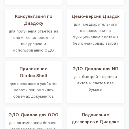
Консультация по
Демо-версия Диадок
Диадоку
для предварительного
ознакомления с
для получения ответов на
функционалом системы
сложные вопросы по
без финансовых затрат
внедрению и
использованию ЭДО
Приложение
ЭДО Диадок для ИП
Diadoc.Shell
для быстрой отправки
актов и счетов без
для повышения удобства
бумаги
работы при больших
объемах документов
ЭДО Диадок для ООО
Подписание
договоров в Диадоке
для оптимизации бизнес-
процессов и снижения