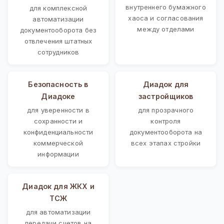
внутреннего бумажного
для комплексной
хаоса и согласования
автоматизации
между отделами
документооборота без
отвлечения штатных
сотрудников
Безопасность в
Диадок для
Диадоке
застройщиков
для уверенности в
для прозрачного
сохранности и
контроля
конфиденциальности
документооборота на
коммерческой
всех этапах стройки
информации
Диадок для ЖКХ и
ТСЖ
для автоматизации
передачи счетов на