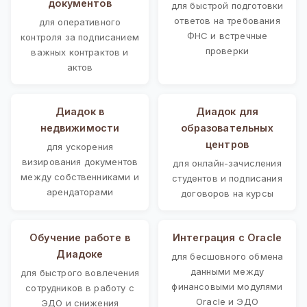
документов
для быстрой подготовки
ответов на требования
для оперативного
ФНС и встречные
контроля за подписанием
проверки
важных контрактов и
актов
Диадок в
Диадок для
недвижимости
образовательных
центров
для ускорения
визирования документов
для онлайн-зачисления
между собственниками и
студентов и подписания
арендаторами
договоров на курсы
Обучение работе в
Интеграция с Oracle
Диадоке
для бесшовного обмена
данными между
для быстрого вовлечения
финансовыми модулями
сотрудников в работу с
Oracle и ЭДО
ЭДО и снижения