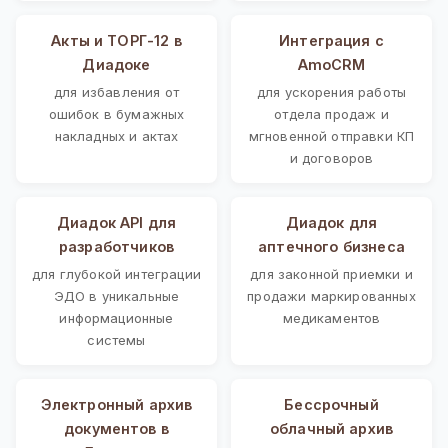
Акты и ТОРГ-12 в
Интеграция с
Диадоке
AmoCRM
для избавления от
для ускорения работы
ошибок в бумажных
отдела продаж и
накладных и актах
мгновенной отправки КП
и договоров
Диадок API для
Диадок для
разработчиков
аптечного бизнеса
для глубокой интеграции
для законной приемки и
ЭДО в уникальные
продажи маркированных
информационные
медикаментов
системы
Электронный архив
Бессрочный
документов в
облачный архив