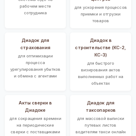
рабочем месте
для ускорения процессов
сотрудника
приемки и отгрузки
товаров
Диадок для
Диадок в
страхования
строительстве (КС-2,
КС-3)
для оптимизации
процесса
для быстрого
урегулирования убытков
визирования актов
и обмена с агентами
выполненных работ на
объектах
Акты сверки в
Диадок для
Диадоке
таксопарков
для сокращения времени
для массовой выписки
на периодические
путевых листов
сверки с поставщиками
водителям такси онлайн