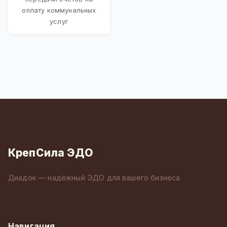
оплату коммунальных
услуг
КрепСила ЭДО
Диадок — надёжный ЭДО для вашего бизнеса
Навигация