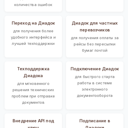
количества ошибок
Переход на Диадок
Диадок для частных
перевозчиков
для получения более
удобного интерфейса и
для получения оплаты за
лучшей техподдержки
рейсы без пересылки
бумаг почтой
Техподдержка
Подключение Диадок
Диадока
для быстрого старта
работы в системе
для мгновенного
электронного
решения технических
документооборота
проблем при отправке
документов
Внедрение API под
Подписание в
ключ
Диадоке