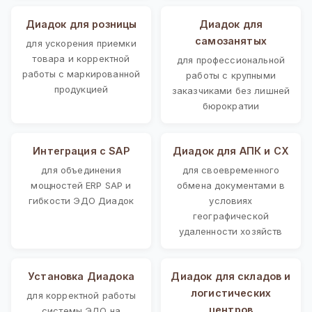
Диадок для розницы
Диадок для
самозанятых
для ускорения приемки
товара и корректной
для профессиональной
работы с маркированной
работы с крупными
продукцией
заказчиками без лишней
бюрократии
Интеграция с SAP
Диадок для АПК и СХ
для объединения
для своевременного
мощностей ERP SAP и
обмена документами в
гибкости ЭДО Диадок
условиях
географической
удаленности хозяйств
Установка Диадока
Диадок для складов и
логистических
для корректной работы
центров
системы ЭДО на