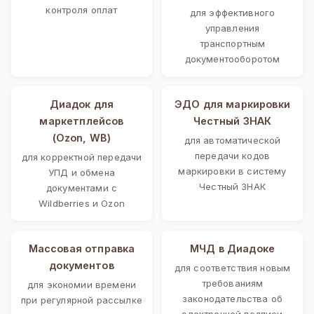
контроля оплат
для эффективного
управления
транспортным
документооборотом
Диадок для
ЭДО для маркировки
маркетплейсов
Честный ЗНАК
(Ozon, WB)
для автоматической
передачи кодов
для корректной передачи
маркировки в систему
УПД и обмена
Честный ЗНАК
документами с
Wildberries и Ozon
Массовая отправка
МЧД в Диадоке
документов
для соответствия новым
требованиям
для экономии времени
законодательства об
при регулярной рассылке
электронной подписи