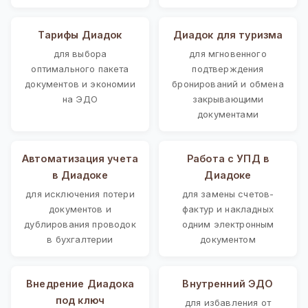
Тарифы Диадок
Диадок для туризма
для выбора
для мгновенного
оптимального пакета
подтверждения
документов и экономии
бронирований и обмена
на ЭДО
закрывающими
документами
Автоматизация учета
Работа с УПД в
в Диадоке
Диадоке
для исключения потери
для замены счетов-
документов и
фактур и накладных
дублирования проводок
одним электронным
в бухгалтерии
документом
Внедрение Диадока
Внутренний ЭДО
под ключ
для избавления от