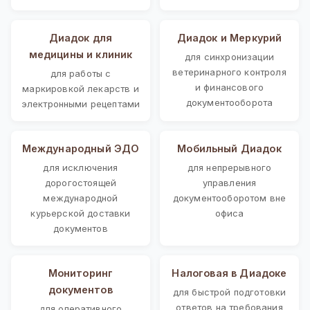
Диадок для
Диадок и Меркурий
медицины и клиник
для синхронизации
ветеринарного контроля
для работы с
и финансового
маркировкой лекарств и
документооборота
электронными рецептами
Международный ЭДО
Мобильный Диадок
для исключения
для непрерывного
дорогостоящей
управления
международной
документооборотом вне
курьерской доставки
офиса
документов
Мониторинг
Налоговая в Диадоке
документов
для быстрой подготовки
ответов на требования
для оперативного