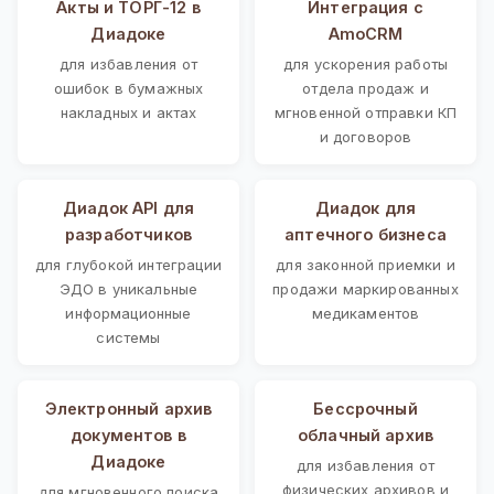
Акты и ТОРГ-12 в
Интеграция с
Диадоке
AmoCRM
для избавления от
для ускорения работы
ошибок в бумажных
отдела продаж и
накладных и актах
мгновенной отправки КП
и договоров
Диадок API для
Диадок для
разработчиков
аптечного бизнеса
для глубокой интеграции
для законной приемки и
ЭДО в уникальные
продажи маркированных
информационные
медикаментов
системы
Электронный архив
Бессрочный
документов в
облачный архив
Диадоке
для избавления от
физических архивов и
для мгновенного поиска