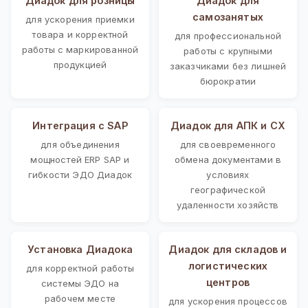
Диадок для розницы
Диадок для
самозанятых
для ускорения приемки
товара и корректной
для профессиональной
работы с маркированной
работы с крупными
продукцией
заказчиками без лишней
бюрократии
Интеграция с SAP
Диадок для АПК и СХ
для объединения
для своевременного
мощностей ERP SAP и
обмена документами в
гибкости ЭДО Диадок
условиях
географической
удаленности хозяйств
Установка Диадока
Диадок для складов и
логистических
для корректной работы
центров
системы ЭДО на
рабочем месте
для ускорения процессов