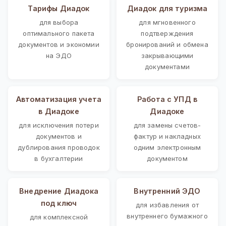
Тарифы Диадок
Диадок для туризма
для выбора
для мгновенного
оптимального пакета
подтверждения
документов и экономии
бронирований и обмена
на ЭДО
закрывающими
документами
Автоматизация учета
Работа с УПД в
в Диадоке
Диадоке
для исключения потери
для замены счетов-
документов и
фактур и накладных
дублирования проводок
одним электронным
в бухгалтерии
документом
Внедрение Диадока
Внутренний ЭДО
под ключ
для избавления от
внутреннего бумажного
для комплексной