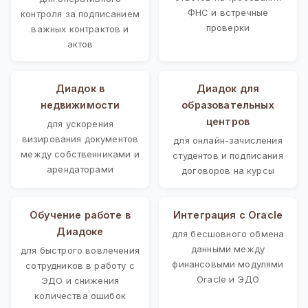
ФНС и встречные
контроля за подписанием
проверки
важных контрактов и
актов
Диадок в
Диадок для
недвижимости
образовательных
центров
для ускорения
визирования документов
для онлайн-зачисления
между собственниками и
студентов и подписания
арендаторами
договоров на курсы
Обучение работе в
Интеграция с Oracle
Диадоке
для бесшовного обмена
данными между
для быстрого вовлечения
финансовыми модулями
сотрудников в работу с
Oracle и ЭДО
ЭДО и снижения
количества ошибок