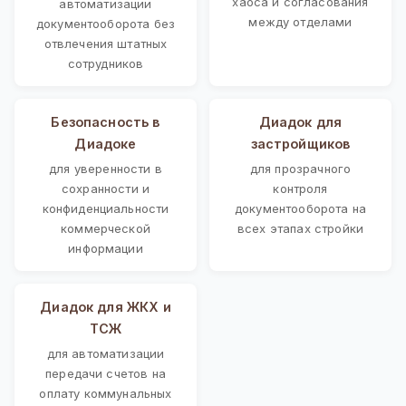
хаоса и согласования
автоматизации
между отделами
документооборота без
отвлечения штатных
сотрудников
Безопасность в
Диадок для
Диадоке
застройщиков
для уверенности в
для прозрачного
сохранности и
контроля
конфиденциальности
документооборота на
коммерческой
всех этапах стройки
информации
Диадок для ЖКХ и
ТСЖ
для автоматизации
передачи счетов на
оплату коммунальных