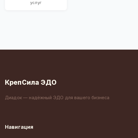
услуг
КрепСила ЭДО
Диадок — надёжный ЭДО для вашего бизнеса
Навигация