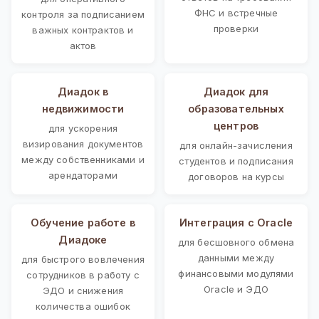
ФНС и встречные
контроля за подписанием
проверки
важных контрактов и
актов
Диадок в
Диадок для
недвижимости
образовательных
центров
для ускорения
визирования документов
для онлайн-зачисления
между собственниками и
студентов и подписания
арендаторами
договоров на курсы
Обучение работе в
Интеграция с Oracle
Диадоке
для бесшовного обмена
данными между
для быстрого вовлечения
финансовыми модулями
сотрудников в работу с
Oracle и ЭДО
ЭДО и снижения
количества ошибок