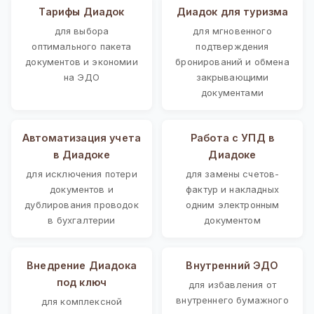
Тарифы Диадок
Диадок для туризма
для выбора
для мгновенного
оптимального пакета
подтверждения
документов и экономии
бронирований и обмена
на ЭДО
закрывающими
документами
Автоматизация учета
Работа с УПД в
в Диадоке
Диадоке
для исключения потери
для замены счетов-
документов и
фактур и накладных
дублирования проводок
одним электронным
в бухгалтерии
документом
Внедрение Диадока
Внутренний ЭДО
под ключ
для избавления от
внутреннего бумажного
для комплексной