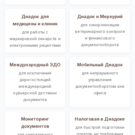
Диадок для
Диадок и Меркурий
медицины и клиник
для синхронизации
ветеринарного контроля
для работы с
и финансового
маркировкой лекарств и
документооборота
электронными рецептами
Международный ЭДО
Мобильный Диадок
для исключения
для непрерывного
дорогостоящей
управления
международной
документооборотом вне
курьерской доставки
офиса
документов
Мониторинг
Налоговая в Диадоке
документов
для быстрой подготовки
ответов на требования
для оперативного