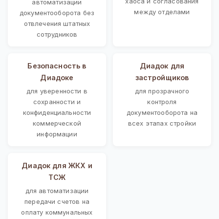
хаоса и согласования
автоматизации
между отделами
документооборота без
отвлечения штатных
сотрудников
Безопасность в
Диадок для
Диадоке
застройщиков
для уверенности в
для прозрачного
сохранности и
контроля
конфиденциальности
документооборота на
коммерческой
всех этапах стройки
информации
Диадок для ЖКХ и
ТСЖ
для автоматизации
передачи счетов на
оплату коммунальных