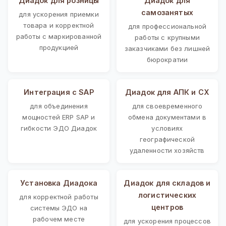
Диадок для розницы
Диадок для
самозанятых
для ускорения приемки
товара и корректной
для профессиональной
работы с маркированной
работы с крупными
продукцией
заказчиками без лишней
бюрократии
Интеграция с SAP
Диадок для АПК и СХ
для объединения
для своевременного
мощностей ERP SAP и
обмена документами в
гибкости ЭДО Диадок
условиях
географической
удаленности хозяйств
Установка Диадока
Диадок для складов и
логистических
для корректной работы
центров
системы ЭДО на
рабочем месте
для ускорения процессов