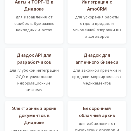
Акты и ТОРГ-12 в
Интеграция с
Диадоке
AmoCRM
для избавления от
для ускорения работы
ошибок в бумажных
отдела продаж и
накладных и актах
мгновенной отправки КП
и договоров
Диадок API для
Диадок для
разработчиков
аптечного бизнеса
для глубокой интеграции
для законной приемки и
ЭДО в уникальные
продажи маркированных
информационные
медикаментов
системы
Электронный архив
Бессрочный
документов в
облачный архив
Диадоке
для избавления от
физических архивов и
для мгновенного поиска