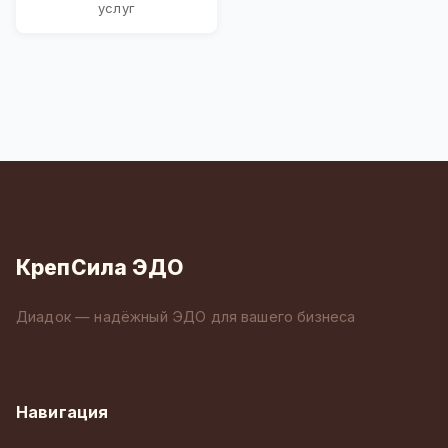
услуг
КрепСила ЭДО
Диадок — надёжный ЭДО для вашего бизнеса
Навигация