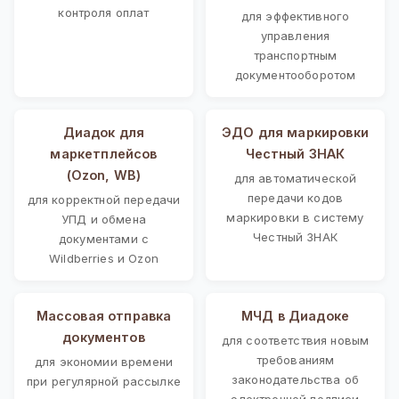
контроля оплат
для эффективного
управления
транспортным
документооборотом
Диадок для
ЭДО для маркировки
маркетплейсов
Честный ЗНАК
(Ozon, WB)
для автоматической
передачи кодов
для корректной передачи
маркировки в систему
УПД и обмена
Честный ЗНАК
документами с
Wildberries и Ozon
Массовая отправка
МЧД в Диадоке
документов
для соответствия новым
требованиям
для экономии времени
законодательства об
при регулярной рассылке
электронной подписи