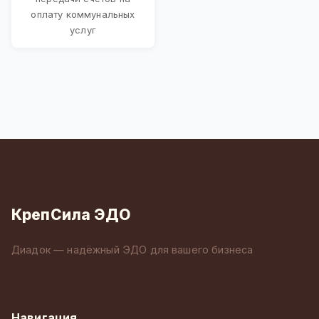
оплату коммунальных
услуг
КрепСила ЭДО
Диадок — надёжный ЭДО для вашего бизнеса
Навигация