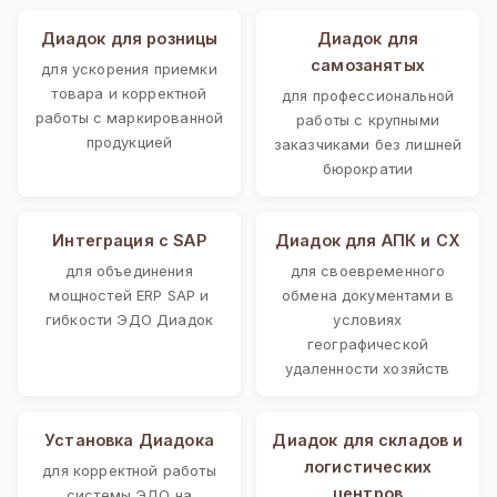
Диадок для розницы
Диадок для
самозанятых
для ускорения приемки
товара и корректной
для профессиональной
работы с маркированной
работы с крупными
продукцией
заказчиками без лишней
бюрократии
Интеграция с SAP
Диадок для АПК и СХ
для объединения
для своевременного
мощностей ERP SAP и
обмена документами в
гибкости ЭДО Диадок
условиях
географической
удаленности хозяйств
Установка Диадока
Диадок для складов и
логистических
для корректной работы
центров
системы ЭДО на