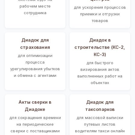
рабочем месте
для ускорения процессов
сотрудника
приемки и отгрузки
товаров
Диадок для
Диадок в
страхования
строительстве (КС-2,
КС-3)
для оптимизации
процесса
для быстрого
урегулирования убытков
визирования актов
и обмена с агентами
выполненных работ на
объектах
Акты сверки в
Диадок для
Диадоке
таксопарков
для сокращения времени
для массовой выписки
на периодические
путевых листов
сверки с поставщиками
водителям такси онлайн