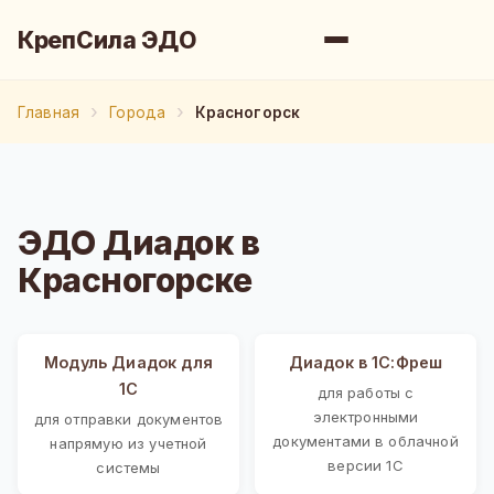
КрепСила ЭДО
Главная
Города
Красногорск
ЭДО Диадок в
Красногорске
Модуль Диадок для
Диадок в 1С:Фреш
1С
для работы с
электронными
для отправки документов
документами в облачной
напрямую из учетной
версии 1С
системы