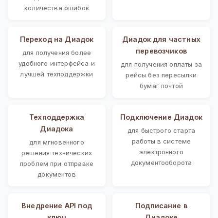
количества ошибок
Переход на Диадок
Диадок для частных
перевозчиков
для получения более
удобного интерфейса и
для получения оплаты за
лучшей техподдержки
рейсы без пересылки
бумаг почтой
Техподдержка
Подключение Диадок
Диадока
для быстрого старта
работы в системе
для мгновенного
электронного
решения технических
документооборота
проблем при отправке
документов
Внедрение API под
Подписание в
ключ
Диадоке