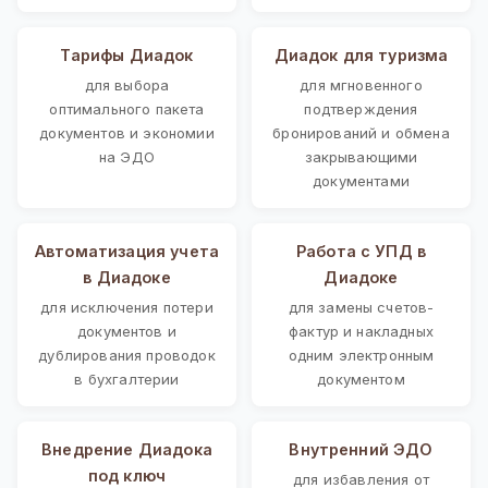
Тарифы Диадок
Диадок для туризма
для выбора
для мгновенного
оптимального пакета
подтверждения
документов и экономии
бронирований и обмена
на ЭДО
закрывающими
документами
Автоматизация учета
Работа с УПД в
в Диадоке
Диадоке
для исключения потери
для замены счетов-
документов и
фактур и накладных
дублирования проводок
одним электронным
в бухгалтерии
документом
Внедрение Диадока
Внутренний ЭДО
под ключ
для избавления от