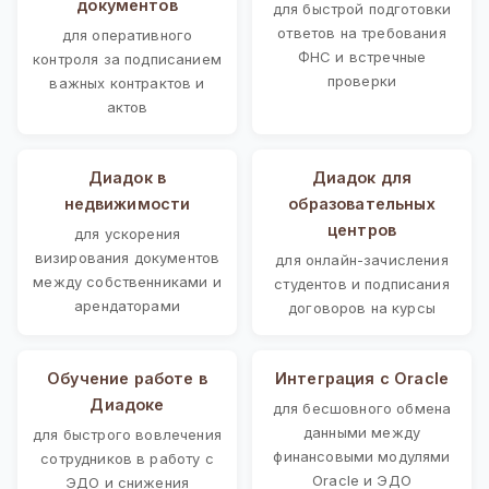
документов
для быстрой подготовки
ответов на требования
для оперативного
ФНС и встречные
контроля за подписанием
проверки
важных контрактов и
актов
Диадок в
Диадок для
недвижимости
образовательных
центров
для ускорения
визирования документов
для онлайн-зачисления
между собственниками и
студентов и подписания
арендаторами
договоров на курсы
Обучение работе в
Интеграция с Oracle
Диадоке
для бесшовного обмена
данными между
для быстрого вовлечения
финансовыми модулями
сотрудников в работу с
Oracle и ЭДО
ЭДО и снижения