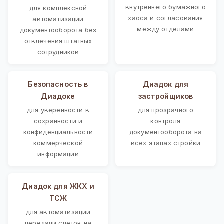
внутреннего бумажного
для комплексной
хаоса и согласования
автоматизации
между отделами
документооборота без
отвлечения штатных
сотрудников
Безопасность в
Диадок для
Диадоке
застройщиков
для уверенности в
для прозрачного
сохранности и
контроля
конфиденциальности
документооборота на
коммерческой
всех этапах стройки
информации
Диадок для ЖКХ и
ТСЖ
для автоматизации
передачи счетов на