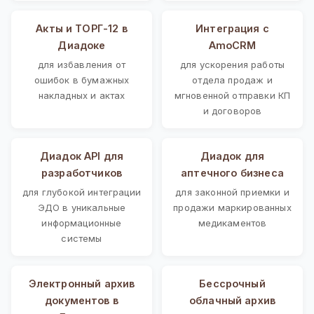
Акты и ТОРГ-12 в
Интеграция с
Диадоке
AmoCRM
для избавления от
для ускорения работы
ошибок в бумажных
отдела продаж и
накладных и актах
мгновенной отправки КП
и договоров
Диадок API для
Диадок для
разработчиков
аптечного бизнеса
для глубокой интеграции
для законной приемки и
ЭДО в уникальные
продажи маркированных
информационные
медикаментов
системы
Электронный архив
Бессрочный
документов в
облачный архив