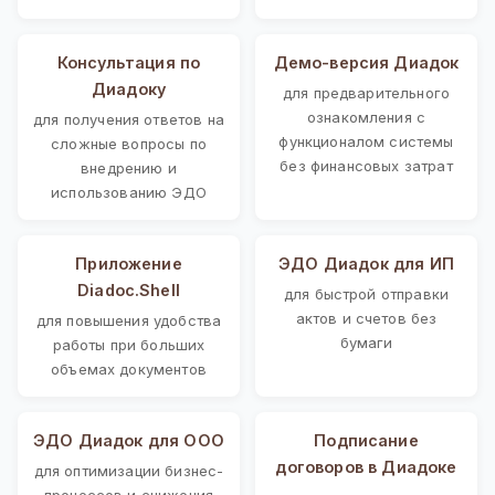
Консультация по
Демо-версия Диадок
Диадоку
для предварительного
ознакомления с
для получения ответов на
функционалом системы
сложные вопросы по
без финансовых затрат
внедрению и
использованию ЭДО
Приложение
ЭДО Диадок для ИП
Diadoc.Shell
для быстрой отправки
актов и счетов без
для повышения удобства
бумаги
работы при больших
объемах документов
ЭДО Диадок для ООО
Подписание
договоров в Диадоке
для оптимизации бизнес-
процессов и снижения