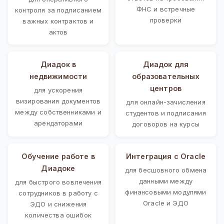
ФНС и встречные
контроля за подписанием
проверки
важных контрактов и
актов
Диадок в
Диадок для
недвижимости
образовательных
центров
для ускорения
визирования документов
для онлайн-зачисления
между собственниками и
студентов и подписания
арендаторами
договоров на курсы
Обучение работе в
Интеграция с Oracle
Диадоке
для бесшовного обмена
данными между
для быстрого вовлечения
финансовыми модулями
сотрудников в работу с
Oracle и ЭДО
ЭДО и снижения
количества ошибок