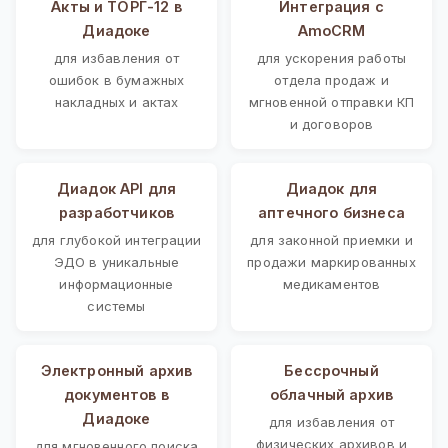
Акты и ТОРГ-12 в
Интеграция с
Диадоке
AmoCRM
для избавления от
для ускорения работы
ошибок в бумажных
отдела продаж и
накладных и актах
мгновенной отправки КП
и договоров
Диадок API для
Диадок для
разработчиков
аптечного бизнеса
для глубокой интеграции
для законной приемки и
ЭДО в уникальные
продажи маркированных
информационные
медикаментов
системы
Электронный архив
Бессрочный
документов в
облачный архив
Диадоке
для избавления от
физических архивов и
для мгновенного поиска