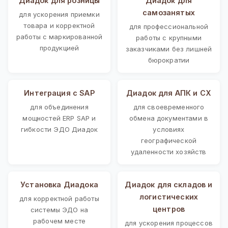
Диадок для розницы
Диадок для
самозанятых
для ускорения приемки
товара и корректной
для профессиональной
работы с маркированной
работы с крупными
продукцией
заказчиками без лишней
бюрократии
Интеграция с SAP
Диадок для АПК и СХ
для объединения
для своевременного
мощностей ERP SAP и
обмена документами в
гибкости ЭДО Диадок
условиях
географической
удаленности хозяйств
Установка Диадока
Диадок для складов и
логистических
для корректной работы
центров
системы ЭДО на
рабочем месте
для ускорения процессов