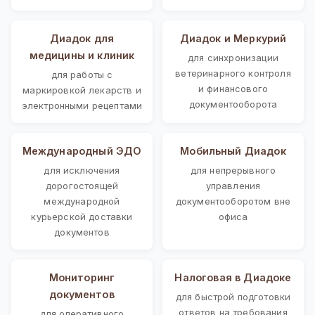
Диадок для
Диадок и Меркурий
медицины и клиник
для синхронизации
ветеринарного контроля
для работы с
и финансового
маркировкой лекарств и
документооборота
электронными рецептами
Международный ЭДО
Мобильный Диадок
для исключения
для непрерывного
дорогостоящей
управления
международной
документооборотом вне
курьерской доставки
офиса
документов
Мониторинг
Налоговая в Диадоке
документов
для быстрой подготовки
ответов на требования
для оперативного