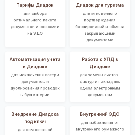
Тарифы Диадок
Диадок для туризма
для выбора
для мгновенного
оптимального пакета
подтверждения
документов и экономии
бронирований и обмена
на ЭДО
закрывающими
документами
Автоматизация учета
Работа с УПД в
в Диадоке
Диадоке
для исключения потери
для замены счетов-
документов и
фактур и накладных
дублирования проводок
одним электронным
в бухгалтерии
документом
Внедрение Диадока
Внутренний ЭДО
под ключ
для избавления от
внутреннего бумажного
для комплексной