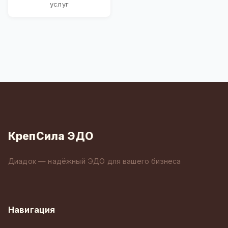
услуг
КрепСила ЭДО
Диадок — надёжный ЭДО для вашего бизнеса
Навигация