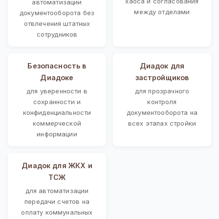
хаоса и согласования
автоматизации
между отделами
документооборота без
отвлечения штатных
сотрудников
Безопасность в
Диадок для
Диадоке
застройщиков
для уверенности в
для прозрачного
сохранности и
контроля
конфиденциальности
документооборота на
коммерческой
всех этапах стройки
информации
Диадок для ЖКХ и
ТСЖ
для автоматизации
передачи счетов на
оплату коммунальных