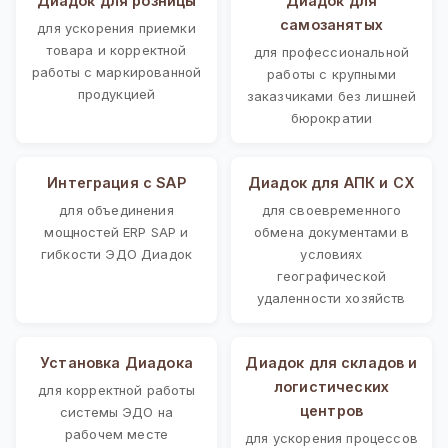
Диадок для розницы
Диадок для
самозанятых
для ускорения приемки
товара и корректной
для профессиональной
работы с маркированной
работы с крупными
продукцией
заказчиками без лишней
бюрократии
Интеграция с SAP
Диадок для АПК и СХ
для объединения
для своевременного
мощностей ERP SAP и
обмена документами в
гибкости ЭДО Диадок
условиях
географической
удаленности хозяйств
Установка Диадока
Диадок для складов и
логистических
для корректной работы
центров
системы ЭДО на
рабочем месте
для ускорения процессов