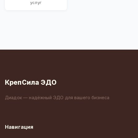
услуг
КрепСила ЭДО
Диадок — надёжный ЭДО для вашего бизнеса
Навигация