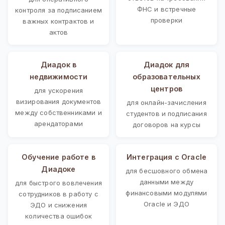
ФНС и встречные
контроля за подписанием
проверки
важных контрактов и
актов
Диадок в
Диадок для
недвижимости
образовательных
центров
для ускорения
визирования документов
для онлайн-зачисления
между собственниками и
студентов и подписания
арендаторами
договоров на курсы
Обучение работе в
Интеграция с Oracle
Диадоке
для бесшовного обмена
данными между
для быстрого вовлечения
финансовыми модулями
сотрудников в работу с
Oracle и ЭДО
ЭДО и снижения
количества ошибок