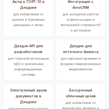
Акты и ТОРГ-12 в
Интеграция с
Диадоке
AmoCRM
для избавления от
для ускорения работы
ошибок в бумажных
отдела продаж и
накладных и актах
мгновенной отправки КП
и договоров
Диадок API для
Диадок для
разработчиков
аптечного бизнеса
для глубокой интеграции
для законной приемки и
ЭДО в уникальные
продажи маркированных
информационные
медикаментов
системы
Электронный архив
Бессрочный
документов в
облачный архив
Диадоке
для избавления от
физических архивов и
для мгновенного поиска