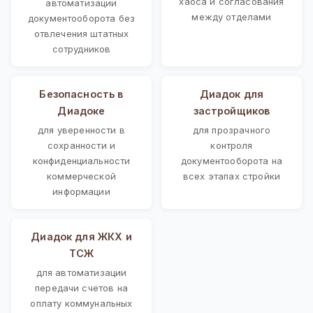
хаоса и согласования
автоматизации
между отделами
документооборота без
отвлечения штатных
сотрудников
Безопасность в
Диадок для
Диадоке
застройщиков
для уверенности в
для прозрачного
сохранности и
контроля
конфиденциальности
документооборота на
коммерческой
всех этапах стройки
информации
Диадок для ЖКХ и
ТСЖ
для автоматизации
передачи счетов на
оплату коммунальных