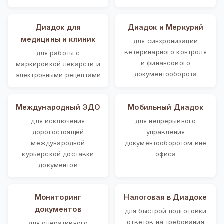
Диадок для
Диадок и Меркурий
медицины и клиник
для синхронизации
ветеринарного контроля
для работы с
и финансового
маркировкой лекарств и
документооборота
электронными рецептами
Международный ЭДО
Мобильный Диадок
для исключения
для непрерывного
дорогостоящей
управления
международной
документооборотом вне
курьерской доставки
офиса
документов
Мониторинг
Налоговая в Диадоке
документов
для быстрой подготовки
ответов на требования
для оперативного