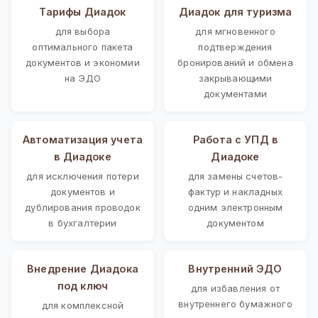
Тарифы Диадок
Диадок для туризма
для выбора
для мгновенного
оптимального пакета
подтверждения
документов и экономии
бронирований и обмена
на ЭДО
закрывающими
документами
Автоматизация учета
Работа с УПД в
в Диадоке
Диадоке
для исключения потери
для замены счетов-
документов и
фактур и накладных
дублирования проводок
одним электронным
в бухгалтерии
документом
Внедрение Диадока
Внутренний ЭДО
под ключ
для избавления от
внутреннего бумажного
для комплексной