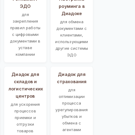
ЭДО
роуминга в
Диадоке
для
закрепления
для обмена
правил работы
документами с
с цифровыми
клиентами,
документами в
использующими
уставе
другие системы
компании
ЭДО
Диадок для
Диадок для
складов и
страхования
логистических
для
центров
оптимизации
процесса
для ускорения
урегулирования
процессов
убытков и
приемки и
обмена с
отгрузки
агентами
товаров