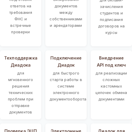
ответов на
документов
зачисления
требования
между
студентов и
ФНС и
собственниками
подписания
встречные
и арендаторами
договоров на
проверки
курсы
Техподдержка
Подключение
Внедрение
Диадока
Диадок
API под ключ
для
для быстрого
для реализации
мгновенного
старта работы в
сложных
решения
системе
кастомных
технических
электронного
цепочек обмена
проблем при
документооборота
документами
отправке
документов
Проверка ЭЦП
Электронные
Диадок для