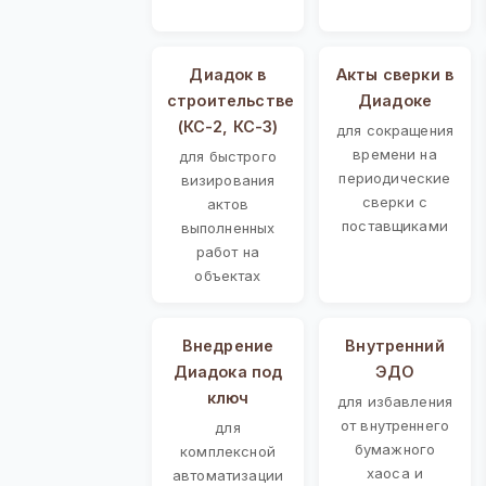
Диадок в
Акты сверки в
строительстве
Диадоке
(КС-2, КС-3)
для сокращения
времени на
для быстрого
периодические
визирования
сверки с
актов
поставщиками
выполненных
работ на
объектах
Внедрение
Внутренний
Диадока под
ЭДО
ключ
для избавления
от внутреннего
для
бумажного
комплексной
хаоса и
автоматизации