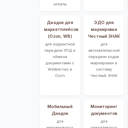
оплаты
Диадок для
ЭДО для
маркетплейсов
маркировки
(Ozon, WB)
Честный ЗНАК
для корректной
для
передачи УПД и
автоматической
обмена
передачи кодов
документами с
маркировки в
Wildberries и
систему
Ozon
Честный ЗНАК
Мобильный
Мониторинг
Диадок
документов
для
для
непрерывного
оперативного