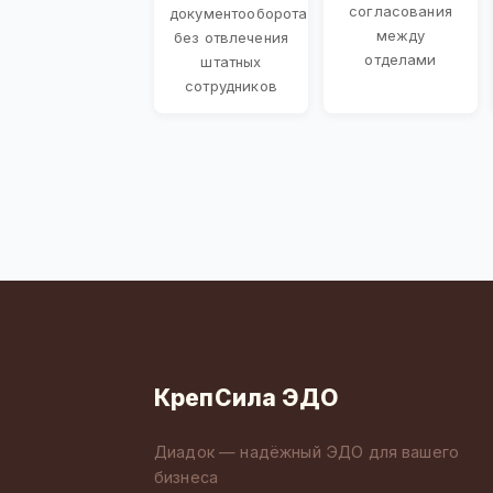
согласования
документооборота
между
без отвлечения
отделами
штатных
сотрудников
КрепСила ЭДО
Диадок — надёжный ЭДО для вашего
бизнеса