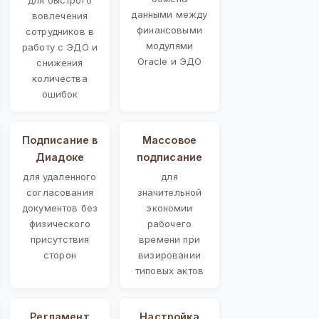
данными между
вовлечения
финансовыми
сотрудников в
модулями
работу с ЭДО и
Oracle и ЭДО
снижения
количества
ошибок
Подписание в
Массовое
Диадоке
подписание
для удаленного
для
согласования
значительной
документов без
экономии
физического
рабочего
присутствия
времени при
сторон
визировании
типовых актов
Регламент
Настройка