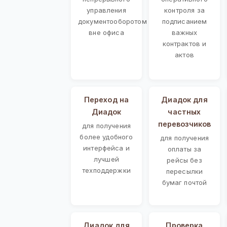
управления
контроля за
документооборотом
подписанием
вне офиса
важных
контрактов и
актов
Переход на
Диадок для
Диадок
частных
перевозчиков
для получения
более удобного
для получения
интерфейса и
оплаты за
лучшей
рейсы без
техподдержки
пересылки
бумаг почтой
Диадок для
Проверка