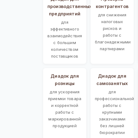
производственных
контрагентов
предприятий
для снижения
налоговых
для
рисков и
эффективного
работы с
взаимодействия
благонадежными
с большим
партнерами
количеством
поставщиков
Диадок для
Диадок для
розницы
самозанятых
для ускорения
для
приемки товара
профессиональной
и корректной
работы с
работы с
крупными
маркированной
заказчиками
продукцией
без лишней
бюрократии