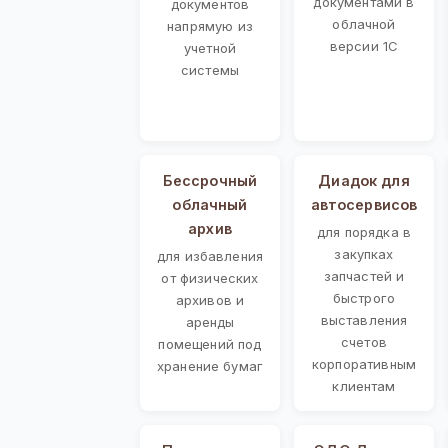
документами в
документов
облачной
напрямую из
версии 1С
учетной
системы
Бессрочный
Диадок для
облачный
автосервисов
архив
для порядка в
закупках
для избавления
запчастей и
от физических
быстрого
архивов и
выставления
аренды
счетов
помещений под
корпоративным
хранение бумаг
клиентам