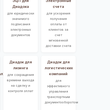
ЭЦП для
Электронные
Диадока
счета
для юридически
для ускорения
значимого
получения
подписания
оплаты от
электронных
клиентов за
документов
счет
мгновенной
доставки счета
Диадок для
Диадок для
лизинга
логистических
ал)
компаний
для сокращения
времени выхода
для
на сделку и
эффективного
контроля оплат
управления
транспортным
документооборотом