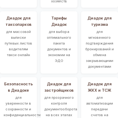
хозяйств
Диадок для
Тарифы
Диадок для
таксопарков
Диадок
туризма
для массовой
для выбора
для
выписки
оптимального
мгновенного
путевых листов
пакета
подтверждения
водителям
документов и
бронирований и
такси онлайн
экономии на
обмена
ЭДО
закрывающими
документами
Безопасность
Диадок для
Диадок для
в Диадоке
застройщиков
ЖКХ и ТСЖ
для
для прозрачного
для
уверенности в
контроля
автоматизации
сохранности и
документооборота
передачи
конфиденциальности
на всех этапах
счетов на