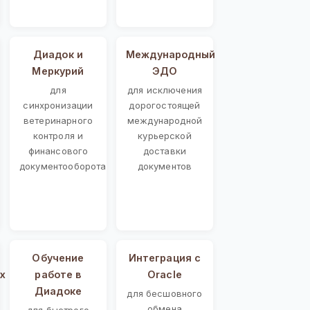
Диадок и
Международный
Меркурий
ЭДО
для
для исключения
синхронизации
дорогостоящей
ветеринарного
международной
контроля и
курьерской
финансового
доставки
документооборота
документов
Обучение
Интеграция с
х
работе в
Oracle
Диадоке
для бесшовного
обмена
для быстрого