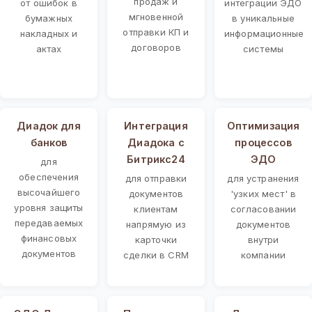
продаж и
от ошибок в
интеграции ЭДО
мгновенной
бумажных
в уникальные
отправки КП и
накладных и
информационные
договоров
актах
системы
Диадок для
Интеграция
Оптимизация
банков
Диадока с
процессов
Битрикс24
ЭДО
для
обеспечения
для отправки
для устранения
высочайшего
документов
'узких мест' в
уровня защиты
клиентам
согласовании
передаваемых
напрямую из
документов
финансовых
карточки
внутри
документов
сделки в CRM
компании