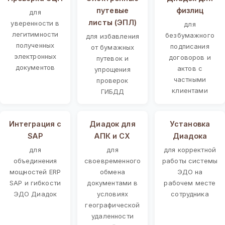
путевые
физлиц
для
листы (ЭПЛ)
уверенности в
для
легитимности
безбумажного
для избавления
полученных
подписания
от бумажных
электронных
договоров и
путевок и
документов
актов с
упрощения
частными
проверок
клиентами
ГИБДД
Интеграция с
Диадок для
Установка
SAP
АПК и СХ
Диадока
для
для
для корректной
объединения
своевременного
работы системы
мощностей ERP
обмена
ЭДО на
SAP и гибкости
документами в
рабочем месте
ЭДО Диадок
условиях
сотрудника
географической
удаленности