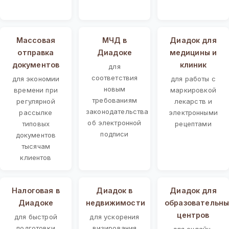
Массовая
МЧД в
Диадок для
отправка
Диадоке
медицины и
документов
клиник
для
соответствия
для экономии
для работы с
новым
времени при
маркировкой
требованиям
регулярной
лекарств и
законодательства
рассылке
электронными
об электронной
типовых
рецептами
подписи
документов
тысячам
клиентов
Налоговая в
Диадок в
Диадок для
Диадоке
недвижимости
образовательны
центров
для быстрой
для ускорения
подготовки
визирования
для онлайн-