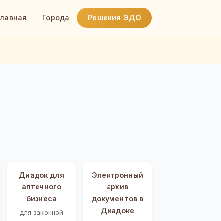
Главная
Города
Решения ЭДО
Диадок для
Электронный
аптечного
архив
бизнеса
документов в
Диадоке
для законной