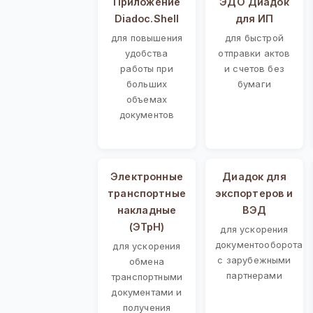
Приложение
ЭДО Диадок
Diadoc.Shell
для ИП
для повышения
для быстрой
удобства
отправки актов
работы при
и счетов без
больших
бумаги
объемах
документов
Электронные
Диадок для
транспортные
экспортеров и
накладные
ВЭД
(ЭТрН)
для ускорения
документооборота
для ускорения
с зарубежными
обмена
партнерами
транспортными
документами и
получения