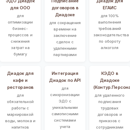
ЭДО Диадок
Подписание
Диадок для
для ООО
договоров в
ЕГАИС
Диадоке
для
для 100%
оптимизации
выполнения
для сокращения
бизнес-
требований
времени на
процессов и
законодательства
заключение
снижения
по обороту
сделок с
затрат на
алкоголя
удаленными
бумагу
партнерами
Диадок для
Интеграция
КЭДО в
кафе и
Диадок по API
Диадоке
ресторанов
(Контур.Персон
для
синхронизации
для
для удаленного
ЭДО с
обязательной
подписания
уникальными
работы с
трудовых
самописными
маркировкой
договоров и
системами
воды, молока и
приказов с
учета
напитков
сотрудниками