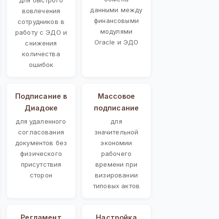
данными между
вовлечения
финансовыми
сотрудников в
модулями
работу с ЭДО и
Oracle и ЭДО
снижения
количества
ошибок
Подписание в
Массовое
Диадоке
подписание
для удаленного
для
согласования
значительной
документов без
экономии
физического
рабочего
присутствия
времени при
сторон
визировании
типовых актов
Регламент
Настройка