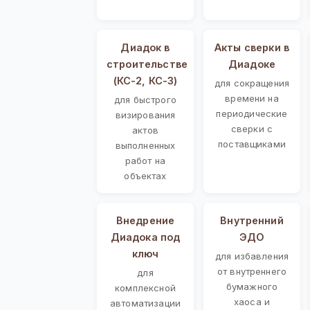
Диадок в
Акты сверки в
строительстве
Диадоке
(КС-2, КС-3)
для сокращения
времени на
для быстрого
периодические
визирования
сверки с
актов
поставщиками
выполненных
работ на
объектах
Внедрение
Внутренний
Диадока под
ЭДО
ключ
для избавления
от внутреннего
для
бумажного
комплексной
хаоса и
автоматизации