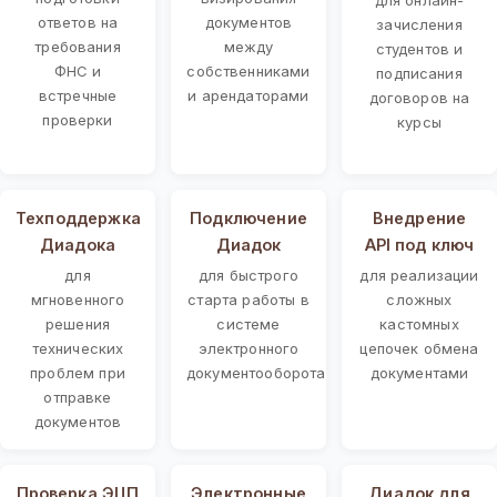
ответов на
документов
зачисления
требования
между
студентов и
ФНС и
собственниками
подписания
встречные
и арендаторами
договоров на
проверки
курсы
Техподдержка
Подключение
Внедрение
Диадока
Диадок
API под ключ
для
для быстрого
для реализации
мгновенного
старта работы в
сложных
решения
системе
кастомных
технических
электронного
цепочек обмена
проблем при
документооборота
документами
отправке
документов
Проверка ЭЦП
Электронные
Диадок для