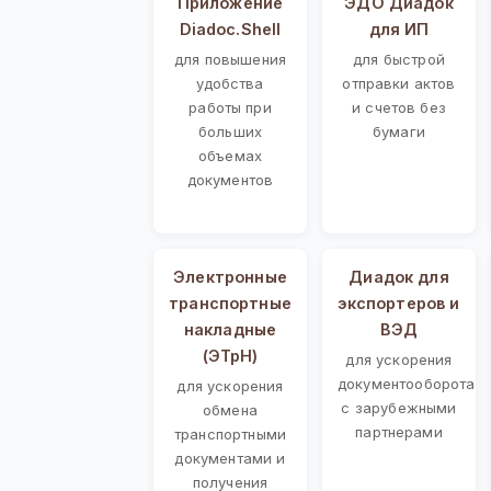
Приложение
ЭДО Диадок
Diadoc.Shell
для ИП
для повышения
для быстрой
удобства
отправки актов
работы при
и счетов без
больших
бумаги
объемах
документов
Электронные
Диадок для
транспортные
экспортеров и
накладные
ВЭД
(ЭТрН)
для ускорения
документооборота
для ускорения
с зарубежными
обмена
партнерами
транспортными
документами и
получения