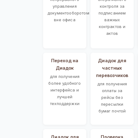
управления
контроля за
документооборотом
подписанием
вне офиса
важных
контрактов и
актов
Переход на
Диадок для
Диадок
частных
перевозчиков
для получения
более удобного
для получения
интерфейса и
оплаты за
лучшей
рейсы без
техподдержки
пересылки
бумаг почтой
Диадок для
Проверка