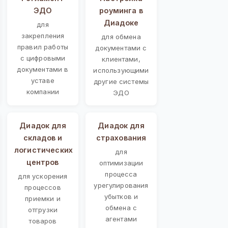
ЭДО
роуминга в
Диадоке
для
закрепления
для обмена
правил работы
документами с
с цифровыми
клиентами,
документами в
использующими
уставе
другие системы
компании
ЭДО
Диадок для
Диадок для
складов и
страхования
логистических
для
центров
оптимизации
процесса
для ускорения
урегулирования
процессов
убытков и
приемки и
обмена с
отгрузки
агентами
товаров