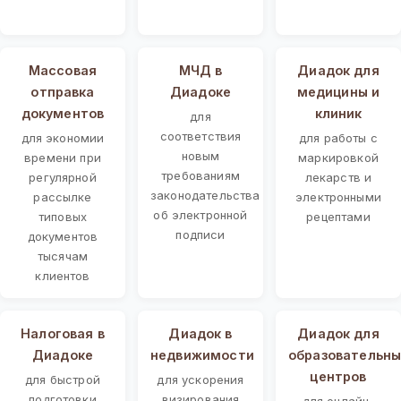
Массовая
МЧД в
Диадок для
отправка
Диадоке
медицины и
документов
клиник
для
соответствия
для экономии
для работы с
новым
времени при
маркировкой
требованиям
регулярной
лекарств и
законодательства
рассылке
электронными
об электронной
типовых
рецептами
подписи
документов
тысячам
клиентов
Налоговая в
Диадок в
Диадок для
Диадоке
недвижимости
образовательны
центров
для быстрой
для ускорения
подготовки
визирования
для онлайн-