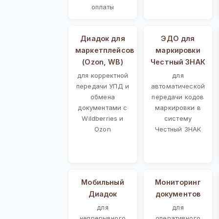
оплаты
Диадок для
ЭДО для
маркетплейсов
маркировки
(Ozon, WB)
Честный ЗНАК
для корректной
для
передачи УПД и
автоматической
обмена
передачи кодов
документами с
маркировки в
Wildberries и
систему
Ozon
Честный ЗНАК
Мобильный
Мониторинг
Диадок
документов
для
для
непрерывного
оперативного