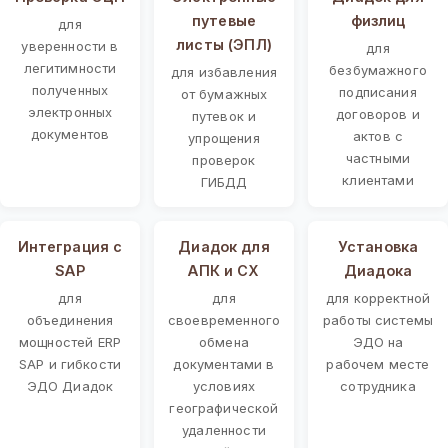
путевые
физлиц
для
листы (ЭПЛ)
уверенности в
для
легитимности
безбумажного
для избавления
полученных
подписания
от бумажных
электронных
договоров и
путевок и
документов
актов с
упрощения
частными
проверок
клиентами
ГИБДД
Интеграция с
Диадок для
Установка
SAP
АПК и СХ
Диадока
для
для
для корректной
объединения
своевременного
работы системы
мощностей ERP
обмена
ЭДО на
SAP и гибкости
документами в
рабочем месте
ЭДО Диадок
условиях
сотрудника
географической
удаленности