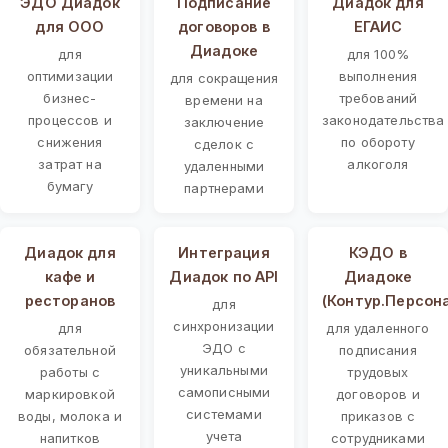
ЭДО Диадок
Подписание
Диадок для
для ООО
договоров в
ЕГАИС
Диадоке
для
для 100%
оптимизации
выполнения
для сокращения
бизнес-
требований
времени на
процессов и
законодательства
заключение
снижения
по обороту
сделок с
затрат на
алкоголя
удаленными
бумагу
партнерами
Диадок для
Интеграция
КЭДО в
кафе и
Диадок по API
Диадоке
ресторанов
(Контур.Персон
для
синхронизации
для
для удаленного
ЭДО с
обязательной
подписания
уникальными
работы с
трудовых
самописными
маркировкой
договоров и
системами
воды, молока и
приказов с
учета
напитков
сотрудниками