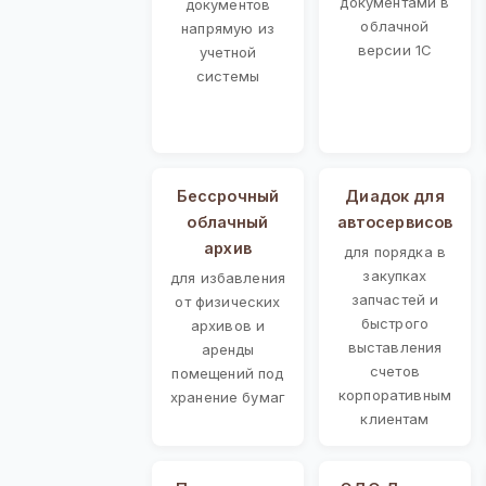
документами в
документов
облачной
напрямую из
версии 1С
учетной
системы
Бессрочный
Диадок для
облачный
автосервисов
архив
для порядка в
закупках
для избавления
запчастей и
от физических
быстрого
архивов и
выставления
аренды
счетов
помещений под
корпоративным
хранение бумаг
клиентам