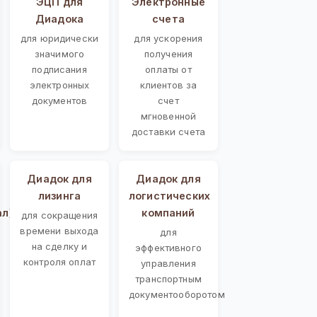
ЭЦП для
Электронные
Диадока
счета
для юридически
для ускорения
значимого
получения
подписания
оплаты от
электронных
клиентов за
документов
счет
мгновенной
доставки счета
Диадок для
Диадок для
лизинга
логистических
ал)
компаний
для сокращения
времени выхода
для
на сделку и
эффективного
контроля оплат
управления
транспортным
документооборотом