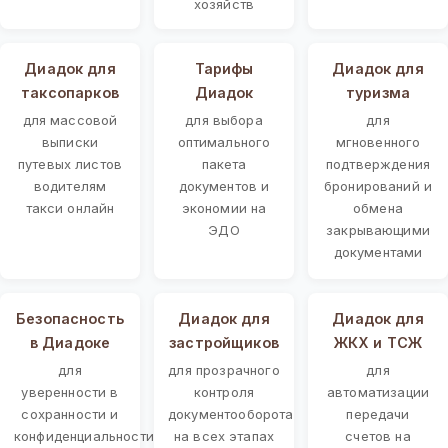
хозяйств
Диадок для
Тарифы
Диадок для
таксопарков
Диадок
туризма
для массовой
для выбора
для
выписки
оптимального
мгновенного
путевых листов
пакета
подтверждения
водителям
документов и
бронирований и
такси онлайн
экономии на
обмена
ЭДО
закрывающими
документами
Безопасность
Диадок для
Диадок для
в Диадоке
застройщиков
ЖКХ и ТСЖ
для
для прозрачного
для
уверенности в
контроля
автоматизации
сохранности и
документооборота
передачи
конфиденциальности
на всех этапах
счетов на