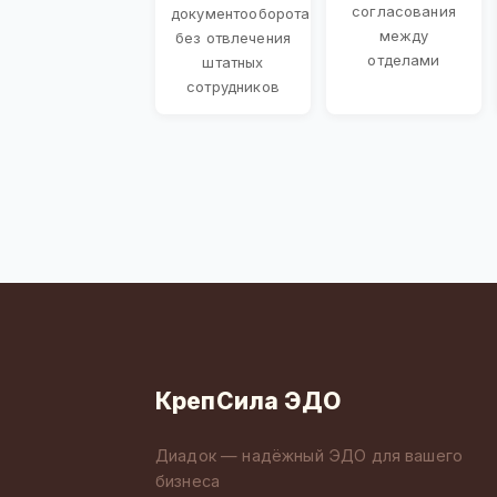
согласования
документооборота
между
без отвлечения
отделами
штатных
сотрудников
КрепСила ЭДО
Диадок — надёжный ЭДО для вашего
бизнеса