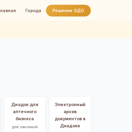
Главная
Города
Решения ЭДО
Диадок для
Электронный
аптечного
архив
бизнеса
документов в
Диадоке
для законной