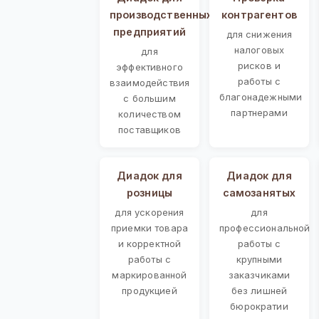
производственных
контрагентов
предприятий
для снижения
налоговых
для
рисков и
эффективного
работы с
взаимодействия
благонадежными
с большим
партнерами
количеством
поставщиков
Диадок для
Диадок для
розницы
самозанятых
для ускорения
для
приемки товара
профессиональной
и корректной
работы с
работы с
крупными
маркированной
заказчиками
продукцией
без лишней
бюрократии