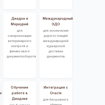
Диадок и
Международный
Меркурий
ЭДО
для
для исключения
синхронизации
дорогостоящей
ветеринарного
международной
контроля и
курьерской
финансового
доставки
документооборота
документов
Обучение
Интеграция с
х
работе в
Oracle
Диадоке
для бесшовного
обмена
для быстрого