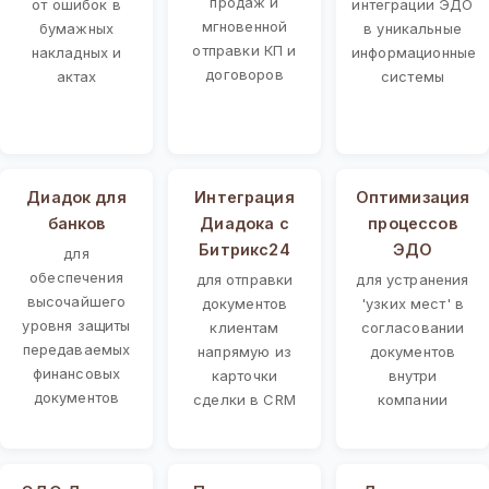
продаж и
от ошибок в
интеграции ЭДО
мгновенной
бумажных
в уникальные
отправки КП и
накладных и
информационные
договоров
актах
системы
Диадок для
Интеграция
Оптимизация
банков
Диадока с
процессов
Битрикс24
ЭДО
для
обеспечения
для отправки
для устранения
высочайшего
документов
'узких мест' в
уровня защиты
клиентам
согласовании
передаваемых
напрямую из
документов
финансовых
карточки
внутри
документов
сделки в CRM
компании