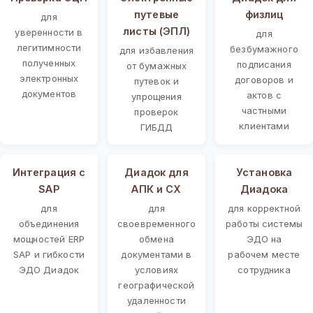
путевые
физлиц
для
листы (ЭПЛ)
уверенности в
для
легитимности
безбумажного
для избавления
полученных
подписания
от бумажных
электронных
договоров и
путевок и
документов
актов с
упрощения
частными
проверок
клиентами
ГИБДД
Интеграция с
Диадок для
Установка
SAP
АПК и СХ
Диадока
для
для
для корректной
объединения
своевременного
работы системы
мощностей ERP
обмена
ЭДО на
SAP и гибкости
документами в
рабочем месте
ЭДО Диадок
условиях
сотрудника
географической
удаленности