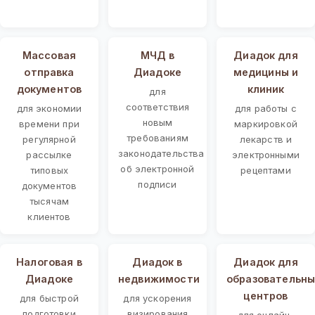
Массовая
МЧД в
Диадок для
отправка
Диадоке
медицины и
документов
клиник
для
соответствия
для экономии
для работы с
новым
времени при
маркировкой
требованиям
регулярной
лекарств и
законодательства
рассылке
электронными
об электронной
типовых
рецептами
подписи
документов
тысячам
клиентов
Налоговая в
Диадок в
Диадок для
Диадоке
недвижимости
образовательны
центров
для быстрой
для ускорения
подготовки
визирования
для онлайн-