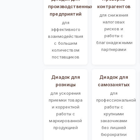
производственных
контрагентов
предприятий
для снижения
налоговых
для
рисков и
эффективного
работы с
взаимодействия
благонадежными
с большим
партнерами
количеством
поставщиков
Диадок для
Диадок для
розницы
самозанятых
для ускорения
для
приемки товара
профессиональной
и корректной
работы с
работы с
крупными
маркированной
заказчиками
продукцией
без лишней
бюрократии