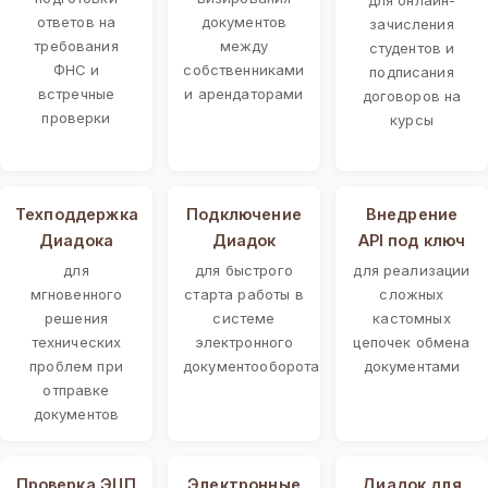
ответов на
документов
зачисления
требования
между
студентов и
ФНС и
собственниками
подписания
встречные
и арендаторами
договоров на
проверки
курсы
Техподдержка
Подключение
Внедрение
Диадока
Диадок
API под ключ
для
для быстрого
для реализации
мгновенного
старта работы в
сложных
решения
системе
кастомных
технических
электронного
цепочек обмена
проблем при
документооборота
документами
отправке
документов
Проверка ЭЦП
Электронные
Диадок для