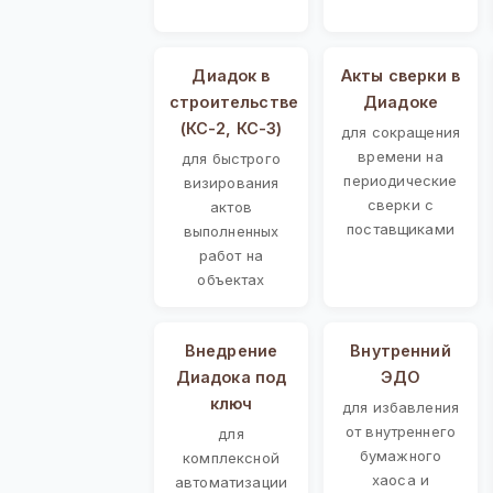
Диадок в
Акты сверки в
строительстве
Диадоке
(КС-2, КС-3)
для сокращения
времени на
для быстрого
периодические
визирования
сверки с
актов
поставщиками
выполненных
работ на
объектах
Внедрение
Внутренний
Диадока под
ЭДО
ключ
для избавления
от внутреннего
для
бумажного
комплексной
хаоса и
автоматизации