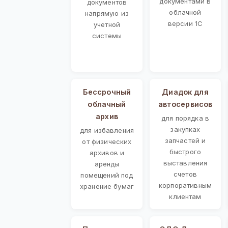
документами в
документов
облачной
напрямую из
версии 1С
учетной
системы
Бессрочный
Диадок для
облачный
автосервисов
архив
для порядка в
закупках
для избавления
запчастей и
от физических
быстрого
архивов и
выставления
аренды
счетов
помещений под
корпоративным
хранение бумаг
клиентам