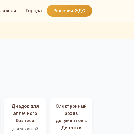
Главная
Города
Решения ЭДО
Диадок для
Электронный
аптечного
архив
бизнеса
документов в
Диадоке
для законной