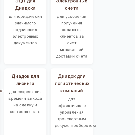
ЭЦП для
Электронные
Диадока
счета
для юридически
для ускорения
значимого
получения
подписания
оплаты от
электронных
клиентов за
документов
счет
мгновенной
доставки счета
Диадок для
Диадок для
лизинга
логистических
ал)
компаний
для сокращения
времени выхода
для
на сделку и
эффективного
контроля оплат
управления
транспортным
документооборотом