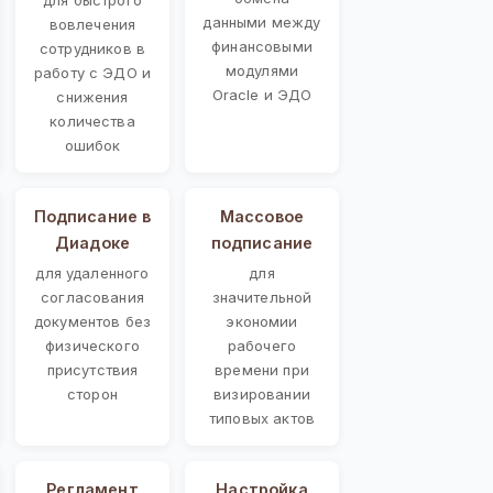
данными между
вовлечения
финансовыми
сотрудников в
модулями
работу с ЭДО и
Oracle и ЭДО
снижения
количества
ошибок
Подписание в
Массовое
Диадоке
подписание
для удаленного
для
согласования
значительной
документов без
экономии
физического
рабочего
присутствия
времени при
сторон
визировании
типовых актов
Регламент
Настройка