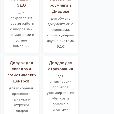
ЭДО
роуминга в
Диадоке
для
закрепления
для обмена
правил работы
документами с
с цифровыми
клиентами,
документами в
использующими
уставе
другие системы
компании
ЭДО
Диадок для
Диадок для
складов и
страхования
логистических
для
центров
оптимизации
процесса
для ускорения
урегулирования
процессов
убытков и
приемки и
обмена с
отгрузки
агентами
товаров