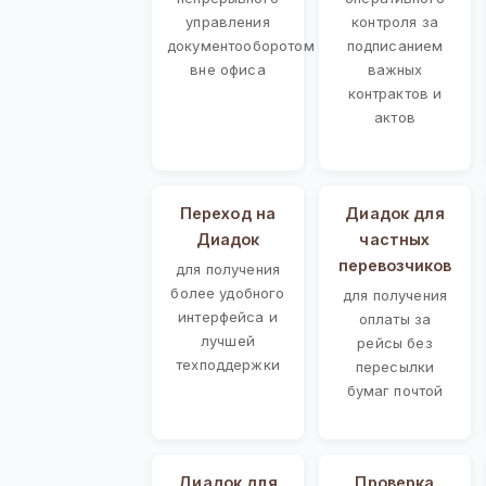
управления
контроля за
документооборотом
подписанием
вне офиса
важных
контрактов и
актов
Переход на
Диадок для
Диадок
частных
перевозчиков
для получения
более удобного
для получения
интерфейса и
оплаты за
лучшей
рейсы без
техподдержки
пересылки
бумаг почтой
Диадок для
Проверка