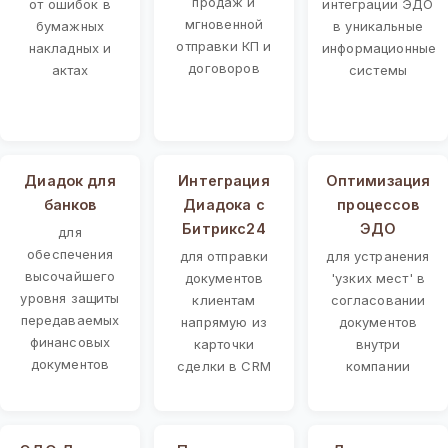
продаж и
от ошибок в
интеграции ЭДО
мгновенной
бумажных
в уникальные
отправки КП и
накладных и
информационные
договоров
актах
системы
Диадок для
Интеграция
Оптимизация
банков
Диадока с
процессов
Битрикс24
ЭДО
для
обеспечения
для отправки
для устранения
высочайшего
документов
'узких мест' в
уровня защиты
клиентам
согласовании
передаваемых
напрямую из
документов
финансовых
карточки
внутри
документов
сделки в CRM
компании