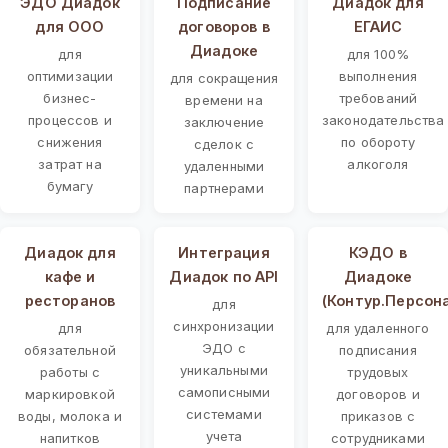
ЭДО Диадок
Подписание
Диадок для
для ООО
договоров в
ЕГАИС
Диадоке
для
для 100%
оптимизации
выполнения
для сокращения
бизнес-
требований
времени на
процессов и
законодательства
заключение
снижения
по обороту
сделок с
затрат на
алкоголя
удаленными
бумагу
партнерами
Диадок для
Интеграция
КЭДО в
кафе и
Диадок по API
Диадоке
ресторанов
(Контур.Персон
для
синхронизации
для
для удаленного
ЭДО с
обязательной
подписания
уникальными
работы с
трудовых
самописными
маркировкой
договоров и
системами
воды, молока и
приказов с
учета
напитков
сотрудниками