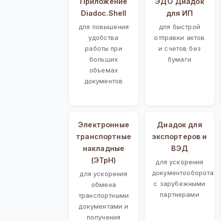
Приложение
ЭДО Диадок
Diadoc.Shell
для ИП
для повышения
для быстрой
удобства
отправки актов
работы при
и счетов без
больших
бумаги
объемах
документов
Электронные
Диадок для
транспортные
экспортеров и
накладные
ВЭД
(ЭТрН)
для ускорения
документооборота
для ускорения
с зарубежными
обмена
партнерами
транспортными
документами и
получения