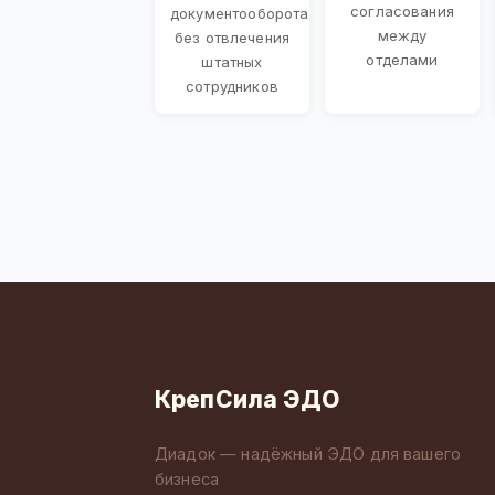
согласования
документооборота
между
без отвлечения
отделами
штатных
сотрудников
КрепСила ЭДО
Диадок — надёжный ЭДО для вашего
бизнеса