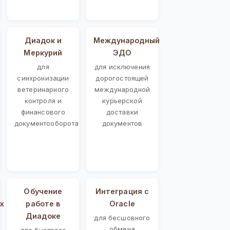
Диадок и
Международный
Меркурий
ЭДО
для
для исключения
синхронизации
дорогостоящей
ветеринарного
международной
контроля и
курьерской
финансового
доставки
документооборота
документов
Обучение
Интеграция с
х
работе в
Oracle
Диадоке
для бесшовного
обмена
для быстрого