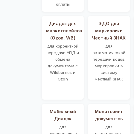
оплаты
Диадок для
ЭДО для
маркетплейсов
маркировки
(Ozon, WB)
Честный ЗНАК
для корректной
для
передачи УПД и
автоматической
обмена
передачи кодов
документами с
маркировки в
Wildberries и
систему
Ozon
Честный ЗНАК
Мобильный
Мониторинг
Диадок
документов
для
для
непрерывного
оперативного