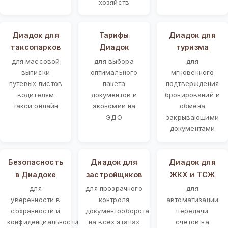
хозяйств
Диадок для
Тарифы
Диадок для
таксопарков
Диадок
туризма
для массовой
для выбора
для
выписки
оптимального
мгновенного
путевых листов
пакета
подтверждения
водителям
документов и
бронирований и
такси онлайн
экономии на
обмена
ЭДО
закрывающими
документами
Безопасность
Диадок для
Диадок для
в Диадоке
застройщиков
ЖКХ и ТСЖ
для
для прозрачного
для
уверенности в
контроля
автоматизации
сохранности и
документооборота
передачи
конфиденциальности
на всех этапах
счетов на