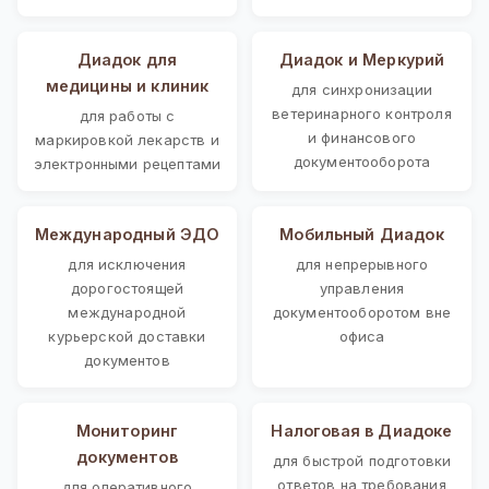
Диадок для
Диадок и Меркурий
медицины и клиник
для синхронизации
ветеринарного контроля
для работы с
и финансового
маркировкой лекарств и
документооборота
электронными рецептами
Международный ЭДО
Мобильный Диадок
для исключения
для непрерывного
дорогостоящей
управления
международной
документооборотом вне
курьерской доставки
офиса
документов
Мониторинг
Налоговая в Диадоке
документов
для быстрой подготовки
ответов на требования
для оперативного