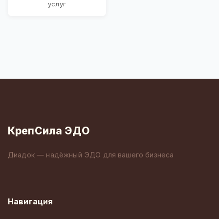
услуг
КрепСила ЭДО
Диадок — надёжный ЭДО для вашего бизнеса
Навигация