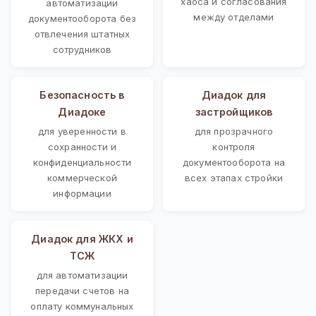
хаоса и согласования
автоматизации
между отделами
документооборота без
отвлечения штатных
сотрудников
Безопасность в
Диадок для
Диадоке
застройщиков
для уверенности в
для прозрачного
сохранности и
контроля
конфиденциальности
документооборота на
коммерческой
всех этапах стройки
информации
Диадок для ЖКХ и
ТСЖ
для автоматизации
передачи счетов на
оплату коммунальных