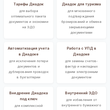
Тарифы Диадок
Диадок для туризма
для выбора
для мгновенного
оптимального пакета
подтверждения
документов и экономии
бронирований и обмена
на ЭДО
закрывающими
документами
Автоматизация учета
Работа с УПД в
в Диадоке
Диадоке
для исключения потери
для замены счетов-
документов и
фактур и накладных
дублирования проводок
одним электронным
в бухгалтерии
документом
Внедрение Диадока
Внутренний ЭДО
под ключ
для избавления от
внутреннего бумажного
для комплексной