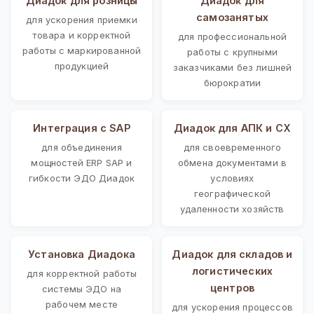
Диадок для розницы
Диадок для
самозанятых
для ускорения приемки
товара и корректной
для профессиональной
работы с маркированной
работы с крупными
продукцией
заказчиками без лишней
бюрократии
Интеграция с SAP
Диадок для АПК и СХ
для объединения
для своевременного
мощностей ERP SAP и
обмена документами в
гибкости ЭДО Диадок
условиях
географической
удаленности хозяйств
Установка Диадока
Диадок для складов и
логистических
для корректной работы
центров
системы ЭДО на
рабочем месте
для ускорения процессов