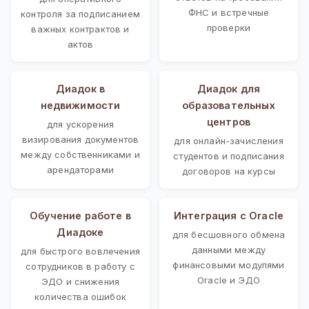
ФНС и встречные
контроля за подписанием
проверки
важных контрактов и
актов
Диадок в
Диадок для
недвижимости
образовательных
центров
для ускорения
визирования документов
для онлайн-зачисления
между собственниками и
студентов и подписания
арендаторами
договоров на курсы
Обучение работе в
Интеграция с Oracle
Диадоке
для бесшовного обмена
данными между
для быстрого вовлечения
финансовыми модулями
сотрудников в работу с
Oracle и ЭДО
ЭДО и снижения
количества ошибок