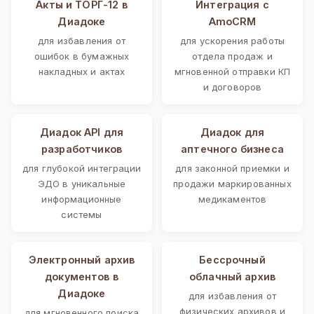
Акты и ТОРГ-12 в
Интеграция с
Диадоке
AmoCRM
для избавления от
для ускорения работы
ошибок в бумажных
отдела продаж и
накладных и актах
мгновенной отправки КП
и договоров
Диадок API для
Диадок для
разработчиков
аптечного бизнеса
для глубокой интеграции
для законной приемки и
ЭДО в уникальные
продажи маркированных
информационные
медикаментов
системы
Электронный архив
Бессрочный
документов в
облачный архив
Диадоке
для избавления от
физических архивов и
для мгновенного поиска