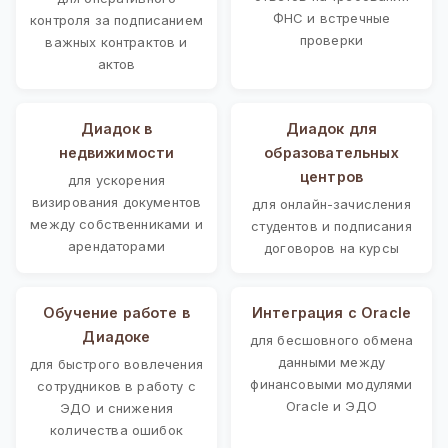
ФНС и встречные
контроля за подписанием
проверки
важных контрактов и
актов
Диадок в
Диадок для
недвижимости
образовательных
центров
для ускорения
визирования документов
для онлайн-зачисления
между собственниками и
студентов и подписания
арендаторами
договоров на курсы
Обучение работе в
Интеграция с Oracle
Диадоке
для бесшовного обмена
данными между
для быстрого вовлечения
финансовыми модулями
сотрудников в работу с
Oracle и ЭДО
ЭДО и снижения
количества ошибок