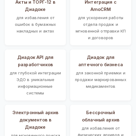
Акты и ТОРГ-12 в
Интеграция с
Диадоке
AmoCRM
для избавления от
для ускорения работы
ошибок в бумажных
отдела продаж и
накладных и актах
мгновенной отправки КП
и договоров
Диадок API для
Диадок для
разработчиков
аптечного бизнеса
для глубокой интеграции
для законной приемки и
ЭДО в уникальные
продажи маркированных
информационные
медикаментов
системы
Электронный архив
Бессрочный
документов в
облачный архив
Диадоке
для избавления от
физических архивов и
для мгновенного поиска