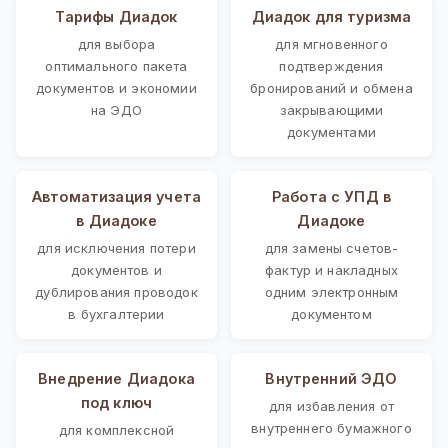
Тарифы Диадок
Диадок для туризма
для выбора
для мгновенного
оптимального пакета
подтверждения
документов и экономии
бронирований и обмена
на ЭДО
закрывающими
документами
Автоматизация учета
Работа с УПД в
в Диадоке
Диадоке
для исключения потери
для замены счетов-
документов и
фактур и накладных
дублирования проводок
одним электронным
в бухгалтерии
документом
Внедрение Диадока
Внутренний ЭДО
под ключ
для избавления от
внутреннего бумажного
для комплексной