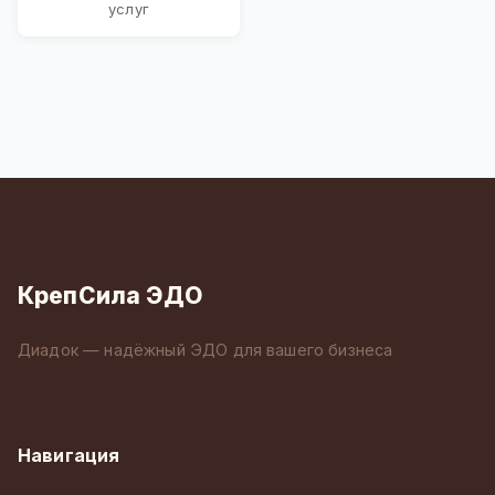
услуг
КрепСила ЭДО
Диадок — надёжный ЭДО для вашего бизнеса
Навигация