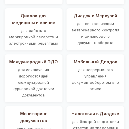
Диадок для
Диадок и Меркурий
медицины и клиник
для синхронизации
ветеринарного контроля
для работы с
и финансового
маркировкой лекарств и
документооборота
электронными рецептами
Международный ЭДО
Мобильный Диадок
для исключения
для непрерывного
дорогостоящей
управления
международной
документооборотом вне
курьерской доставки
офиса
документов
Мониторинг
Налоговая в Диадоке
документов
для быстрой подготовки
ответов на требования
для оперативного