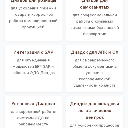
Диадок для розницы
Диадок для
самозанятых
для ускорения приемки
товара и корректной
для профессиональной
работы с маркированной
работы с крупными
продукцией
заказчиками без лишней
бюрократии
Интеграция с SAP
Диадок для АПК и СХ
для объединения
для своевременного
мощностей ERP SAP и
обмена документами в
гибкости ЭДО Диадок
условиях
географической
удаленности хозяйств
Установка Диадока
Диадок для складов и
логистических
для корректной работы
центров
системы ЭДО на
рабочем месте
для ускорения процессов