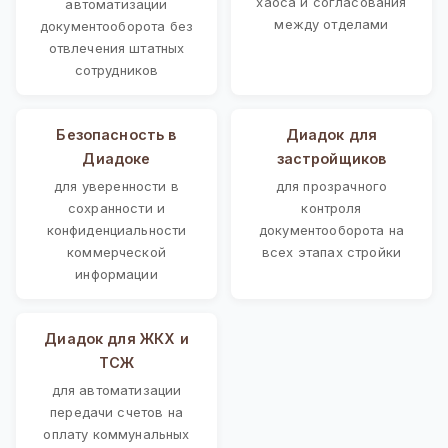
хаоса и согласования
автоматизации
между отделами
документооборота без
отвлечения штатных
сотрудников
Безопасность в
Диадок для
Диадоке
застройщиков
для уверенности в
для прозрачного
сохранности и
контроля
конфиденциальности
документооборота на
коммерческой
всех этапах стройки
информации
Диадок для ЖКХ и
ТСЖ
для автоматизации
передачи счетов на
оплату коммунальных