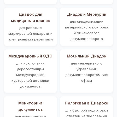
Диадок для
Диадок и Меркурий
медицины и клиник
для синхронизации
ветеринарного контроля
для работы с
и финансового
маркировкой лекарств и
документооборота
электронными рецептами
Международный ЭДО
Мобильный Диадок
для исключения
для непрерывного
дорогостоящей
управления
международной
документооборотом вне
курьерской доставки
офиса
документов
Мониторинг
Налоговая в Диадоке
документов
для быстрой подготовки
ответов на требования
для оперативного