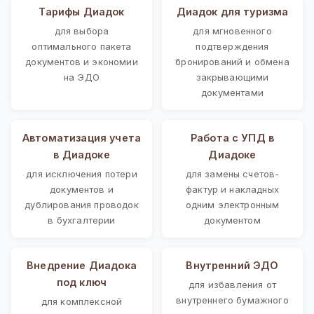
Тарифы Диадок
Диадок для туризма
для выбора
для мгновенного
оптимального пакета
подтверждения
документов и экономии
бронирований и обмена
на ЭДО
закрывающими
документами
Автоматизация учета
Работа с УПД в
в Диадоке
Диадоке
для исключения потери
для замены счетов-
документов и
фактур и накладных
дублирования проводок
одним электронным
в бухгалтерии
документом
Внедрение Диадока
Внутренний ЭДО
под ключ
для избавления от
внутреннего бумажного
для комплексной