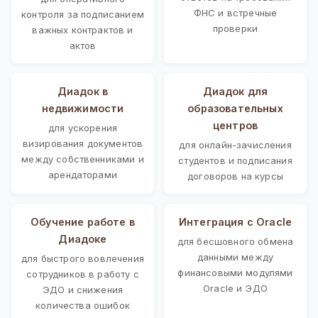
ФНС и встречные
контроля за подписанием
проверки
важных контрактов и
актов
Диадок в
Диадок для
недвижимости
образовательных
центров
для ускорения
визирования документов
для онлайн-зачисления
между собственниками и
студентов и подписания
арендаторами
договоров на курсы
Обучение работе в
Интеграция с Oracle
Диадоке
для бесшовного обмена
данными между
для быстрого вовлечения
финансовыми модулями
сотрудников в работу с
Oracle и ЭДО
ЭДО и снижения
количества ошибок