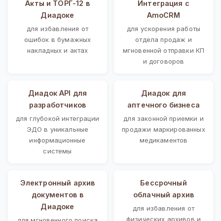
Акты и ТОРГ-12 в
Интеграция с
Диадоке
AmoCRM
для избавления от
для ускорения работы
ошибок в бумажных
отдела продаж и
накладных и актах
мгновенной отправки КП
и договоров
Диадок API для
Диадок для
разработчиков
аптечного бизнеса
для глубокой интеграции
для законной приемки и
ЭДО в уникальные
продажи маркированных
информационные
медикаментов
системы
Электронный архив
Бессрочный
документов в
облачный архив
Диадоке
для избавления от
физических архивов и
для мгновенного поиска