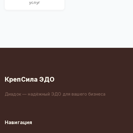
услуг
КрепСила ЭДО
Диадок — надёжный ЭДО для вашего бизнеса
Навигация