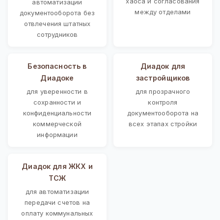
хаоса и согласования
автоматизации
между отделами
документооборота без
отвлечения штатных
сотрудников
Безопасность в
Диадок для
Диадоке
застройщиков
для уверенности в
для прозрачного
сохранности и
контроля
конфиденциальности
документооборота на
коммерческой
всех этапах стройки
информации
Диадок для ЖКХ и
ТСЖ
для автоматизации
передачи счетов на
оплату коммунальных