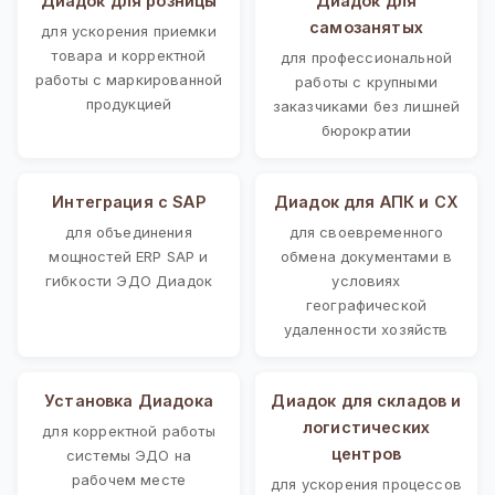
Диадок для розницы
Диадок для
самозанятых
для ускорения приемки
товара и корректной
для профессиональной
работы с маркированной
работы с крупными
продукцией
заказчиками без лишней
бюрократии
Интеграция с SAP
Диадок для АПК и СХ
для объединения
для своевременного
мощностей ERP SAP и
обмена документами в
гибкости ЭДО Диадок
условиях
географической
удаленности хозяйств
Установка Диадока
Диадок для складов и
логистических
для корректной работы
центров
системы ЭДО на
рабочем месте
для ускорения процессов