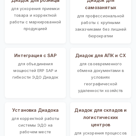
Диадок для розницы
Диадок для
самозанятых
для ускорения приемки
товара и корректной
для профессиональной
работы с маркированной
работы с крупными
продукцией
заказчиками без лишней
бюрократии
Интеграция с SAP
Диадок для АПК и СХ
для объединения
для своевременного
мощностей ERP SAP и
обмена документами в
гибкости ЭДО Диадок
условиях
географической
удаленности хозяйств
Установка Диадока
Диадок для складов и
логистических
для корректной работы
центров
системы ЭДО на
рабочем месте
для ускорения процессов