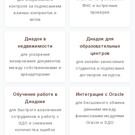
ФНС и встречные
контроля за подписанием
проверки
важных контрактов и
актов
Диадок в
Диадок для
недвижимости
образовательных
центров
для ускорения
визирования документов
для онлайн-зачисления
между собственниками и
студентов и подписания
арендаторами
договоров на курсы
Обучение работе в
Интеграция с Oracle
Диадоке
для бесшовного обмена
данными между
для быстрого вовлечения
финансовыми модулями
сотрудников в работу с
Oracle и ЭДО
ЭДО и снижения
количества ошибок