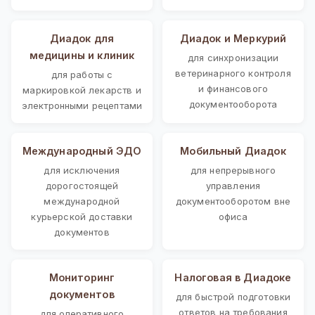
Диадок для
Диадок и Меркурий
медицины и клиник
для синхронизации
ветеринарного контроля
для работы с
и финансового
маркировкой лекарств и
документооборота
электронными рецептами
Международный ЭДО
Мобильный Диадок
для исключения
для непрерывного
дорогостоящей
управления
международной
документооборотом вне
курьерской доставки
офиса
документов
Мониторинг
Налоговая в Диадоке
документов
для быстрой подготовки
ответов на требования
для оперативного