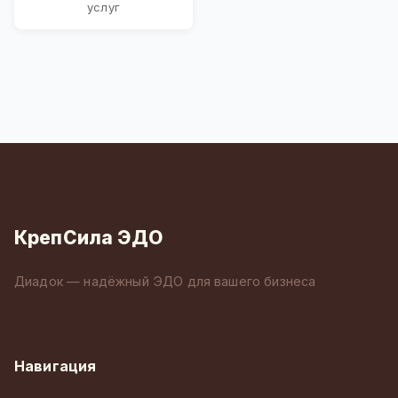
услуг
КрепСила ЭДО
Диадок — надёжный ЭДО для вашего бизнеса
Навигация