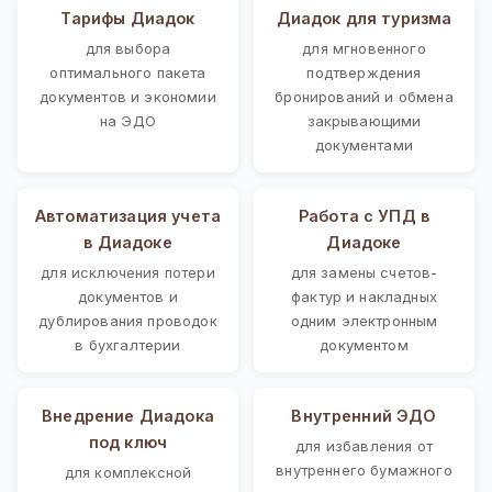
Тарифы Диадок
Диадок для туризма
для выбора
для мгновенного
оптимального пакета
подтверждения
документов и экономии
бронирований и обмена
на ЭДО
закрывающими
документами
Автоматизация учета
Работа с УПД в
в Диадоке
Диадоке
для исключения потери
для замены счетов-
документов и
фактур и накладных
дублирования проводок
одним электронным
в бухгалтерии
документом
Внедрение Диадока
Внутренний ЭДО
под ключ
для избавления от
внутреннего бумажного
для комплексной