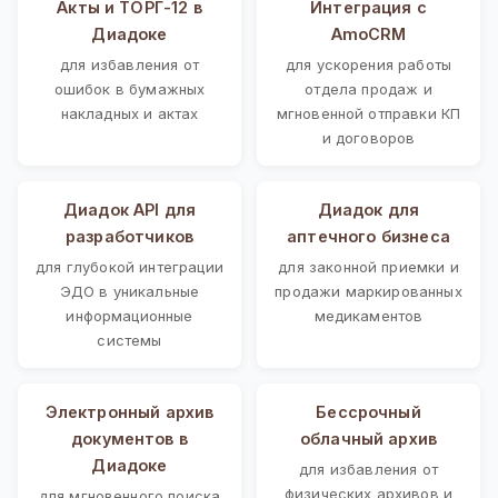
Акты и ТОРГ-12 в
Интеграция с
Диадоке
AmoCRM
для избавления от
для ускорения работы
ошибок в бумажных
отдела продаж и
накладных и актах
мгновенной отправки КП
и договоров
Диадок API для
Диадок для
разработчиков
аптечного бизнеса
для глубокой интеграции
для законной приемки и
ЭДО в уникальные
продажи маркированных
информационные
медикаментов
системы
Электронный архив
Бессрочный
документов в
облачный архив
Диадоке
для избавления от
физических архивов и
для мгновенного поиска