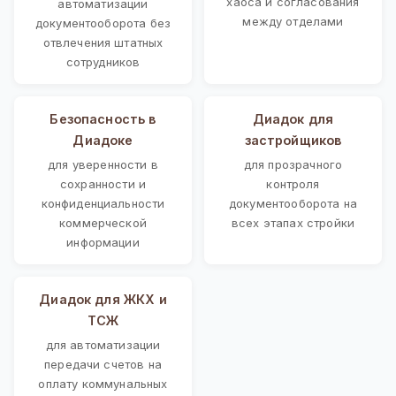
хаоса и согласования
автоматизации
между отделами
документооборота без
отвлечения штатных
сотрудников
Безопасность в
Диадок для
Диадоке
застройщиков
для уверенности в
для прозрачного
сохранности и
контроля
конфиденциальности
документооборота на
коммерческой
всех этапах стройки
информации
Диадок для ЖКХ и
ТСЖ
для автоматизации
передачи счетов на
оплату коммунальных