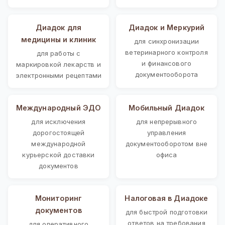
Диадок для
Диадок и Меркурий
медицины и клиник
для синхронизации
ветеринарного контроля
для работы с
и финансового
маркировкой лекарств и
документооборота
электронными рецептами
Международный ЭДО
Мобильный Диадок
для исключения
для непрерывного
дорогостоящей
управления
международной
документооборотом вне
курьерской доставки
офиса
документов
Мониторинг
Налоговая в Диадоке
документов
для быстрой подготовки
ответов на требования
для оперативного