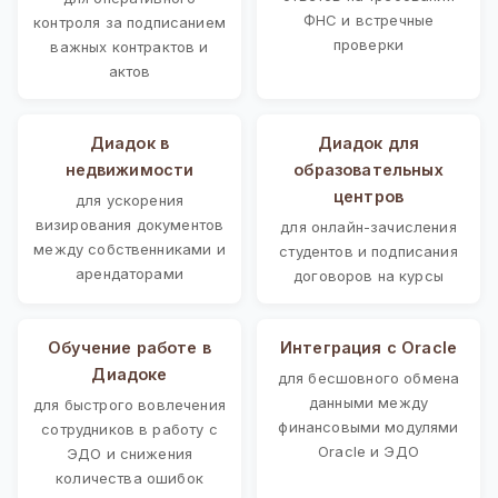
ФНС и встречные
контроля за подписанием
проверки
важных контрактов и
актов
Диадок в
Диадок для
недвижимости
образовательных
центров
для ускорения
визирования документов
для онлайн-зачисления
между собственниками и
студентов и подписания
арендаторами
договоров на курсы
Обучение работе в
Интеграция с Oracle
Диадоке
для бесшовного обмена
данными между
для быстрого вовлечения
финансовыми модулями
сотрудников в работу с
Oracle и ЭДО
ЭДО и снижения
количества ошибок