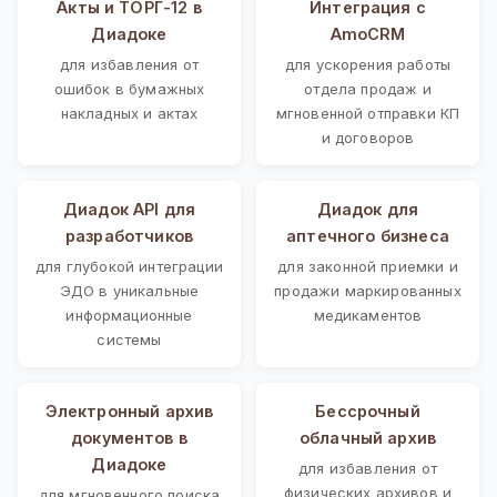
Акты и ТОРГ-12 в
Интеграция с
Диадоке
AmoCRM
для избавления от
для ускорения работы
ошибок в бумажных
отдела продаж и
накладных и актах
мгновенной отправки КП
и договоров
Диадок API для
Диадок для
разработчиков
аптечного бизнеса
для глубокой интеграции
для законной приемки и
ЭДО в уникальные
продажи маркированных
информационные
медикаментов
системы
Электронный архив
Бессрочный
документов в
облачный архив
Диадоке
для избавления от
физических архивов и
для мгновенного поиска