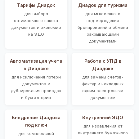
Тарифы Диадок
Диадок для туризма
для выбора
для мгновенного
оптимального пакета
подтверждения
документов и экономии
бронирований и обмена
на ЭДО
закрывающими
документами
Автоматизация учета
Работа с УПД в
в Диадоке
Диадоке
для исключения потери
для замены счетов-
документов и
фактур и накладных
дублирования проводок
одним электронным
в бухгалтерии
документом
Внедрение Диадока
Внутренний ЭДО
под ключ
для избавления от
внутреннего бумажного
для комплексной