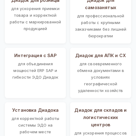
Диадок для розницы
Диадок для
самозанятых
для ускорения приемки
товара и корректной
для профессиональной
работы с маркированной
работы с крупными
продукцией
заказчиками без лишней
бюрократии
Интеграция с SAP
Диадок для АПК и СХ
для объединения
для своевременного
мощностей ERP SAP и
обмена документами в
гибкости ЭДО Диадок
условиях
географической
удаленности хозяйств
Установка Диадока
Диадок для складов и
логистических
для корректной работы
центров
системы ЭДО на
рабочем месте
для ускорения процессов