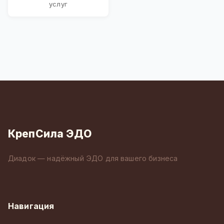
услуг
КрепСила ЭДО
Диадок — надёжный ЭДО для вашего бизнеса
Навигация