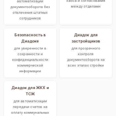
хаоса и согласования
автоматизации
между отделами
документооборота без
отвлечения штатных
сотрудников
Безопасность в
Диадок для
Диадоке
застройщиков
для уверенности в
для прозрачного
сохранности и
контроля
конфиденциальности
документооборота на
коммерческой
всех этапах стройки
информации
Диадок для ЖКХ и
ТСЖ
для автоматизации
передачи счетов на
оплату коммунальных