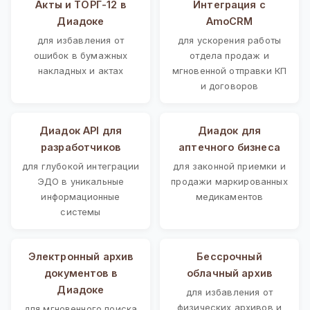
Акты и ТОРГ-12 в
Интеграция с
Диадоке
AmoCRM
для избавления от
для ускорения работы
ошибок в бумажных
отдела продаж и
накладных и актах
мгновенной отправки КП
и договоров
Диадок API для
Диадок для
разработчиков
аптечного бизнеса
для глубокой интеграции
для законной приемки и
ЭДО в уникальные
продажи маркированных
информационные
медикаментов
системы
Электронный архив
Бессрочный
документов в
облачный архив
Диадоке
для избавления от
физических архивов и
для мгновенного поиска