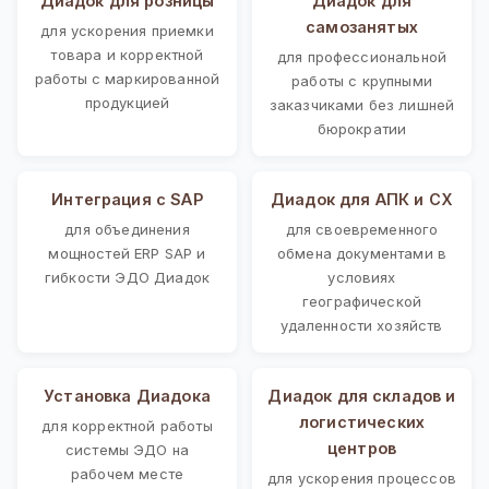
Диадок для розницы
Диадок для
самозанятых
для ускорения приемки
товара и корректной
для профессиональной
работы с маркированной
работы с крупными
продукцией
заказчиками без лишней
бюрократии
Интеграция с SAP
Диадок для АПК и СХ
для объединения
для своевременного
мощностей ERP SAP и
обмена документами в
гибкости ЭДО Диадок
условиях
географической
удаленности хозяйств
Установка Диадока
Диадок для складов и
логистических
для корректной работы
центров
системы ЭДО на
рабочем месте
для ускорения процессов