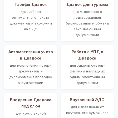
Тарифы Диадок
Диадок для туризма
для выбора
для мгновенного
оптимального пакета
подтверждения
документов и экономии
бронирований и обмена
на ЭДО
закрывающими
документами
Автоматизация учета
Работа с УПД в
в Диадоке
Диадоке
для исключения потери
для замены счетов-
документов и
фактур и накладных
дублирования проводок
одним электронным
в бухгалтерии
документом
Внедрение Диадока
Внутренний ЭДО
под ключ
для избавления от
внутреннего бумажного
для комплексной