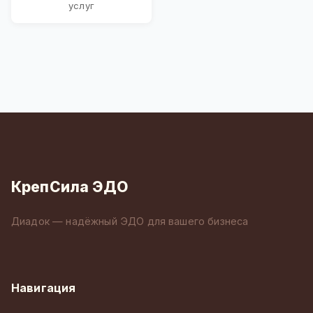
услуг
КрепСила ЭДО
Диадок — надёжный ЭДО для вашего бизнеса
Навигация