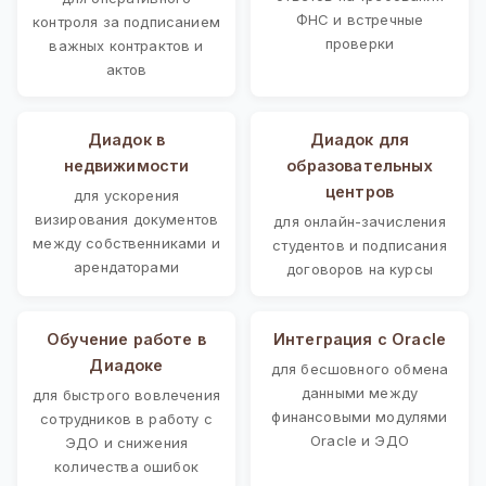
ФНС и встречные
контроля за подписанием
проверки
важных контрактов и
актов
Диадок в
Диадок для
недвижимости
образовательных
центров
для ускорения
визирования документов
для онлайн-зачисления
между собственниками и
студентов и подписания
арендаторами
договоров на курсы
Обучение работе в
Интеграция с Oracle
Диадоке
для бесшовного обмена
данными между
для быстрого вовлечения
финансовыми модулями
сотрудников в работу с
Oracle и ЭДО
ЭДО и снижения
количества ошибок