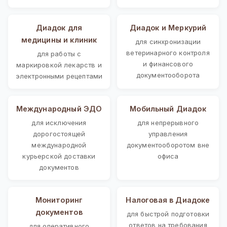
Диадок для
Диадок и Меркурий
медицины и клиник
для синхронизации
ветеринарного контроля
для работы с
и финансового
маркировкой лекарств и
документооборота
электронными рецептами
Международный ЭДО
Мобильный Диадок
для исключения
для непрерывного
дорогостоящей
управления
международной
документооборотом вне
курьерской доставки
офиса
документов
Мониторинг
Налоговая в Диадоке
документов
для быстрой подготовки
ответов на требования
для оперативного