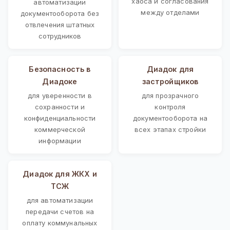
хаоса и согласования
автоматизации
между отделами
документооборота без
отвлечения штатных
сотрудников
Безопасность в
Диадок для
Диадоке
застройщиков
для уверенности в
для прозрачного
сохранности и
контроля
конфиденциальности
документооборота на
коммерческой
всех этапах стройки
информации
Диадок для ЖКХ и
ТСЖ
для автоматизации
передачи счетов на
оплату коммунальных