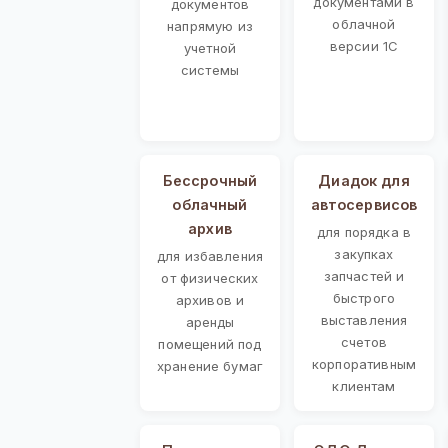
документами в
документов
облачной
напрямую из
версии 1С
учетной
системы
Бессрочный
Диадок для
облачный
автосервисов
архив
для порядка в
закупках
для избавления
запчастей и
от физических
быстрого
архивов и
выставления
аренды
счетов
помещений под
корпоративным
хранение бумаг
клиентам