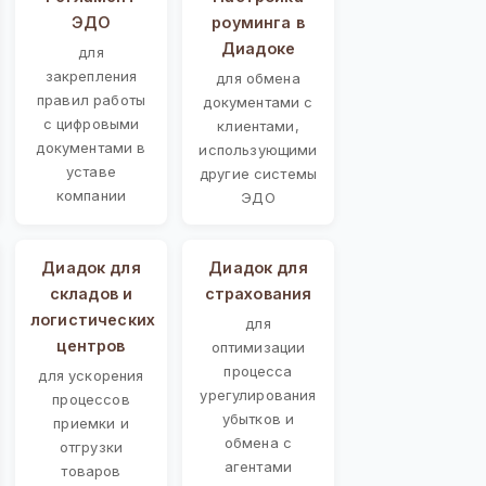
ЭДО
роуминга в
Диадоке
для
закрепления
для обмена
правил работы
документами с
с цифровыми
клиентами,
документами в
использующими
уставе
другие системы
компании
ЭДО
Диадок для
Диадок для
складов и
страхования
логистических
для
центров
оптимизации
процесса
для ускорения
урегулирования
процессов
убытков и
приемки и
обмена с
отгрузки
агентами
товаров