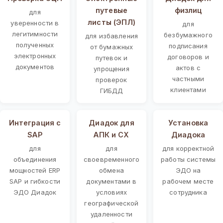
путевые
физлиц
для
листы (ЭПЛ)
уверенности в
для
легитимности
безбумажного
для избавления
полученных
подписания
от бумажных
электронных
договоров и
путевок и
документов
актов с
упрощения
частными
проверок
клиентами
ГИБДД
Интеграция с
Диадок для
Установка
SAP
АПК и СХ
Диадока
для
для
для корректной
объединения
своевременного
работы системы
мощностей ERP
обмена
ЭДО на
SAP и гибкости
документами в
рабочем месте
ЭДО Диадок
условиях
сотрудника
географической
удаленности