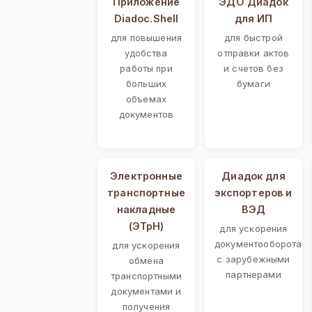
Приложение
ЭДО Диадок
Diadoc.Shell
для ИП
для повышения
для быстрой
удобства
отправки актов
работы при
и счетов без
больших
бумаги
объемах
документов
Электронные
Диадок для
транспортные
экспортеров и
накладные
ВЭД
(ЭТрН)
для ускорения
документооборота
для ускорения
с зарубежными
обмена
партнерами
транспортными
документами и
получения