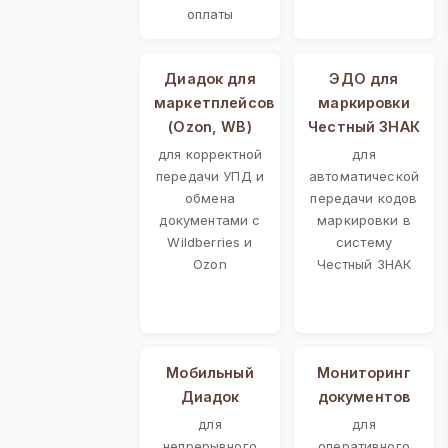
оплаты
Диадок для
ЭДО для
маркетплейсов
маркировки
(Ozon, WB)
Честный ЗНАК
для корректной
для
передачи УПД и
автоматической
обмена
передачи кодов
документами с
маркировки в
Wildberries и
систему
Ozon
Честный ЗНАК
Мобильный
Мониторинг
Диадок
документов
для
для
непрерывного
оперативного