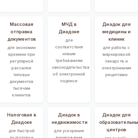
Массовая
МЧД в
Диадок для
отправка
Диадоке
медицины и
документов
клиник
для
соответствия
для экономии
для работы с
новым
времени при
маркировкой
требованиям
регулярной
лекарств и
законодательства
рассылке
электронными
об электронной
типовых
рецептами
подписи
документов
тысячам
клиентов
Налоговая в
Диадок в
Диадок для
Диадоке
недвижимости
образовательны
центров
для быстрой
для ускорения
подготовки
визирования
для онлайн-