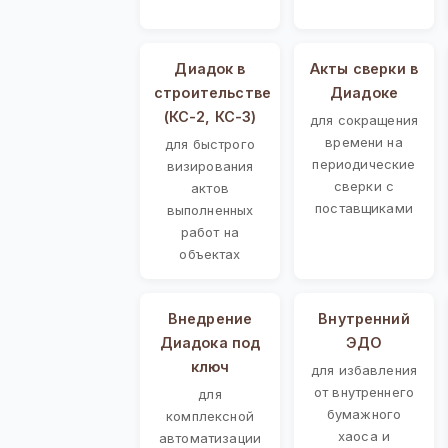
Диадок в
Акты сверки в
строительстве
Диадоке
(КС-2, КС-3)
для сокращения
времени на
для быстрого
периодические
визирования
сверки с
актов
поставщиками
выполненных
работ на
объектах
Внедрение
Внутренний
Диадока под
ЭДО
ключ
для избавления
от внутреннего
для
бумажного
комплексной
хаоса и
автоматизации