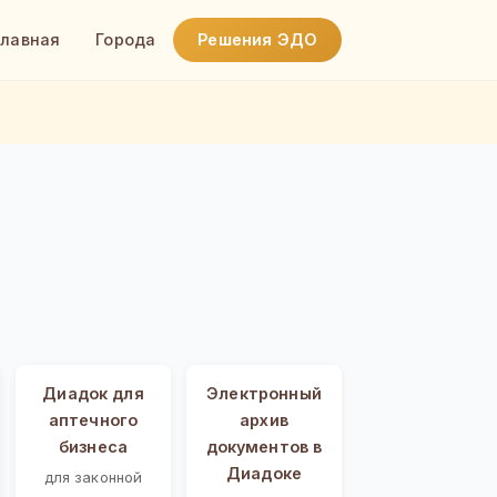
Главная
Города
Решения ЭДО
Диадок для
Электронный
аптечного
архив
бизнеса
документов в
Диадоке
для законной