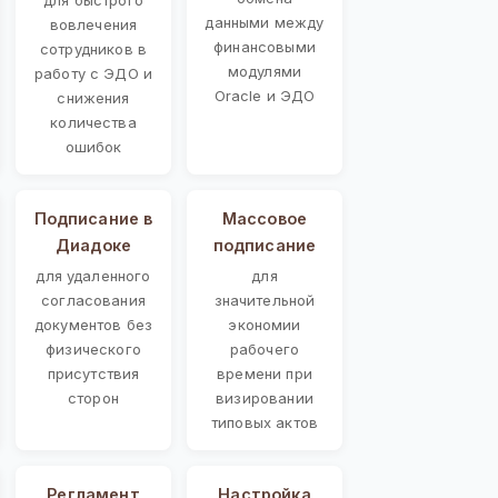
данными между
вовлечения
финансовыми
сотрудников в
модулями
работу с ЭДО и
Oracle и ЭДО
снижения
количества
ошибок
Подписание в
Массовое
Диадоке
подписание
для удаленного
для
согласования
значительной
документов без
экономии
физического
рабочего
присутствия
времени при
сторон
визировании
типовых актов
Регламент
Настройка