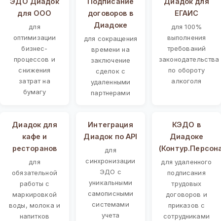
ЭДО Диадок
Подписание
Диадок для
для ООО
договоров в
ЕГАИС
Диадоке
для
для 100%
оптимизации
выполнения
для сокращения
бизнес-
требований
времени на
процессов и
законодательства
заключение
снижения
по обороту
сделок с
затрат на
алкоголя
удаленными
бумагу
партнерами
Диадок для
Интеграция
КЭДО в
кафе и
Диадок по API
Диадоке
ресторанов
(Контур.Персон
для
синхронизации
для
для удаленного
ЭДО с
обязательной
подписания
уникальными
работы с
трудовых
самописными
маркировкой
договоров и
системами
воды, молока и
приказов с
учета
напитков
сотрудниками