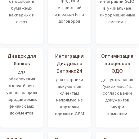
продаж и
от ошибок в
интеграции ЭДО
мгновенной
бумажных
в уникальные
отправки КП и
накладных и
информационные
договоров
актах
системы
Диадок для
Интеграция
Оптимизация
банков
Диадока с
процессов
Битрикс24
ЭДО
для
обеспечения
для отправки
для устранения
высочайшего
документов
'узких мест' в
уровня защиты
клиентам
согласовании
передаваемых
напрямую из
документов
финансовых
карточки
внутри
документов
сделки в CRM
компании