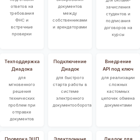
ответов на
документов
зачисления
требования
между
студентов и
ФНС и
собственниками
подписания
встречные
и арендаторами
договоров на
проверки
курсы
Техподдержка
Подключение
Внедрение
Диадока
Диадок
API под ключ
для
для быстрого
для реализации
мгновенного
старта работы в
сложных
решения
системе
кастомных
технических
электронного
цепочек обмена
проблем при
документооборота
документами
отправке
документов
Проверка ЭЦП
Электронные
Диадок для