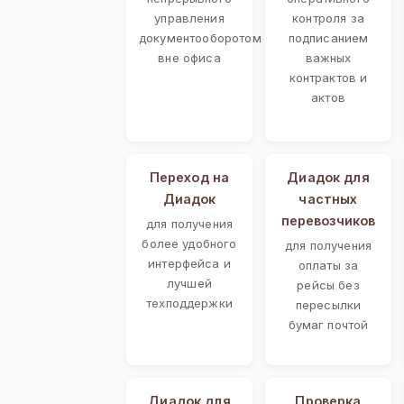
управления
контроля за
документооборотом
подписанием
вне офиса
важных
контрактов и
актов
Переход на
Диадок для
Диадок
частных
перевозчиков
для получения
более удобного
для получения
интерфейса и
оплаты за
лучшей
рейсы без
техподдержки
пересылки
бумаг почтой
Диадок для
Проверка