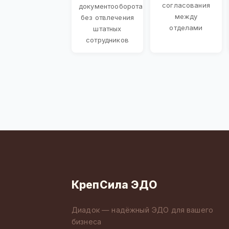
согласования
документооборота
между
без отвлечения
отделами
штатных
сотрудников
КрепСила ЭДО
Диадок — надёжный ЭДО для вашего
бизнеса