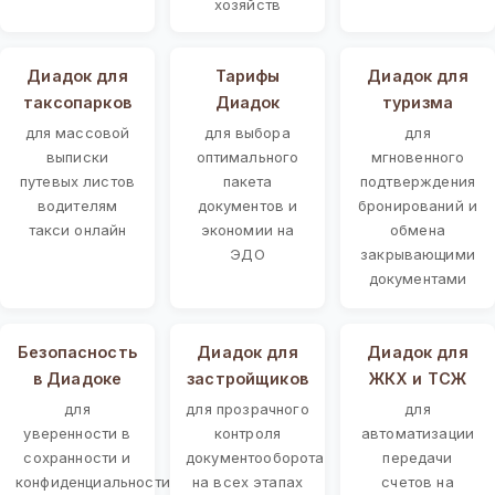
хозяйств
Диадок для
Тарифы
Диадок для
таксопарков
Диадок
туризма
для массовой
для выбора
для
выписки
оптимального
мгновенного
путевых листов
пакета
подтверждения
водителям
документов и
бронирований и
такси онлайн
экономии на
обмена
ЭДО
закрывающими
документами
Безопасность
Диадок для
Диадок для
в Диадоке
застройщиков
ЖКХ и ТСЖ
для
для прозрачного
для
уверенности в
контроля
автоматизации
сохранности и
документооборота
передачи
конфиденциальности
на всех этапах
счетов на