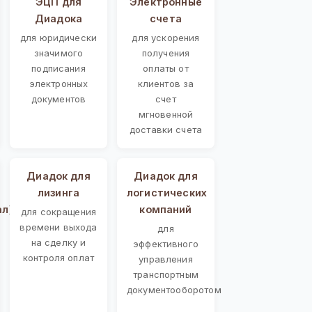
ЭЦП для
Электронные
Диадока
счета
для юридически
для ускорения
значимого
получения
подписания
оплаты от
электронных
клиентов за
документов
счет
мгновенной
доставки счета
Диадок для
Диадок для
лизинга
логистических
ал)
компаний
для сокращения
времени выхода
для
на сделку и
эффективного
контроля оплат
управления
транспортным
документооборотом