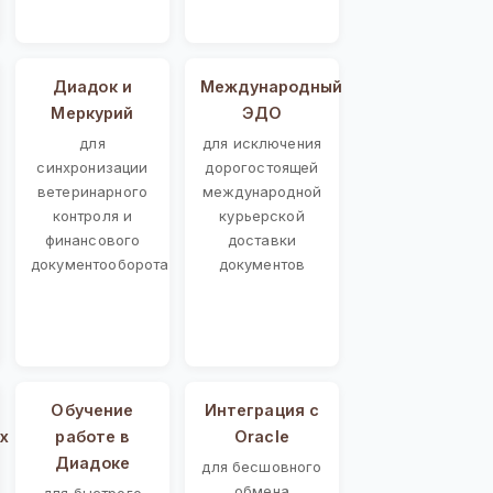
Диадок и
Международный
Меркурий
ЭДО
для
для исключения
синхронизации
дорогостоящей
ветеринарного
международной
контроля и
курьерской
финансового
доставки
документооборота
документов
Обучение
Интеграция с
х
работе в
Oracle
Диадоке
для бесшовного
обмена
для быстрого