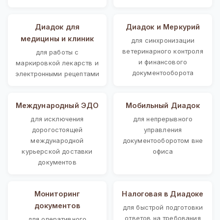
Диадок для
Диадок и Меркурий
медицины и клиник
для синхронизации
ветеринарного контроля
для работы с
и финансового
маркировкой лекарств и
документооборота
электронными рецептами
Международный ЭДО
Мобильный Диадок
для исключения
для непрерывного
дорогостоящей
управления
международной
документооборотом вне
курьерской доставки
офиса
документов
Мониторинг
Налоговая в Диадоке
документов
для быстрой подготовки
ответов на требования
для оперативного