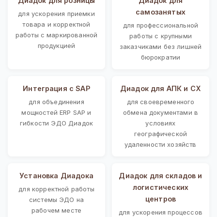
Диадок для розницы
Диадок для
самозанятых
для ускорения приемки
товара и корректной
для профессиональной
работы с маркированной
работы с крупными
продукцией
заказчиками без лишней
бюрократии
Интеграция с SAP
Диадок для АПК и СХ
для объединения
для своевременного
мощностей ERP SAP и
обмена документами в
гибкости ЭДО Диадок
условиях
географической
удаленности хозяйств
Установка Диадока
Диадок для складов и
логистических
для корректной работы
центров
системы ЭДО на
рабочем месте
для ускорения процессов