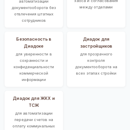
хаоса и согласования
автоматизации
между отделами
документооборота без
отвлечения штатных
сотрудников
Безопасность в
Диадок для
Диадоке
застройщиков
для уверенности в
для прозрачного
сохранности и
контроля
конфиденциальности
документооборота на
коммерческой
всех этапах стройки
информации
Диадок для ЖКХ и
ТСЖ
для автоматизации
передачи счетов на
оплату коммунальных