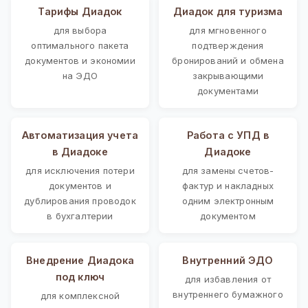
Тарифы Диадок
Диадок для туризма
для выбора
для мгновенного
оптимального пакета
подтверждения
документов и экономии
бронирований и обмена
на ЭДО
закрывающими
документами
Автоматизация учета
Работа с УПД в
в Диадоке
Диадоке
для исключения потери
для замены счетов-
документов и
фактур и накладных
дублирования проводок
одним электронным
в бухгалтерии
документом
Внедрение Диадока
Внутренний ЭДО
под ключ
для избавления от
внутреннего бумажного
для комплексной