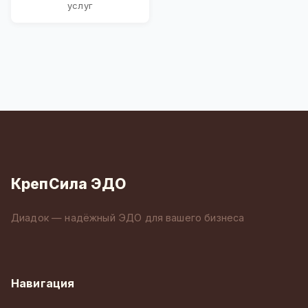
услуг
КрепСила ЭДО
Диадок — надёжный ЭДО для вашего бизнеса
Навигация