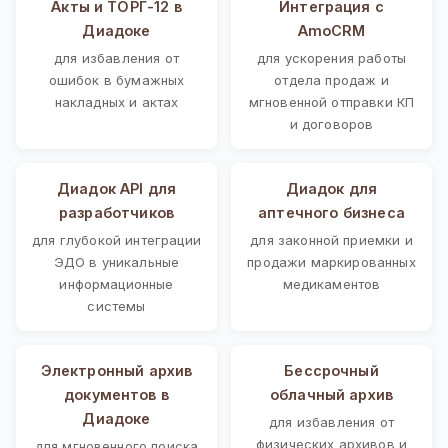
Акты и ТОРГ-12 в
Интеграция с
Диадоке
AmoCRM
для избавления от
для ускорения работы
ошибок в бумажных
отдела продаж и
накладных и актах
мгновенной отправки КП
и договоров
Диадок API для
Диадок для
разработчиков
аптечного бизнеса
для глубокой интеграции
для законной приемки и
ЭДО в уникальные
продажи маркированных
информационные
медикаментов
системы
Электронный архив
Бессрочный
документов в
облачный архив
Диадоке
для избавления от
физических архивов и
для мгновенного поиска