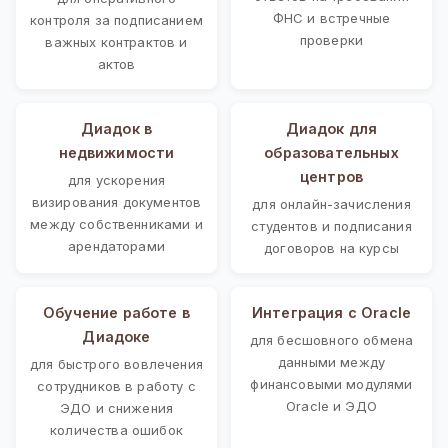
ФНС и встречные
контроля за подписанием
проверки
важных контрактов и
актов
Диадок в
Диадок для
недвижимости
образовательных
центров
для ускорения
визирования документов
для онлайн-зачисления
между собственниками и
студентов и подписания
арендаторами
договоров на курсы
Обучение работе в
Интеграция с Oracle
Диадоке
для бесшовного обмена
данными между
для быстрого вовлечения
финансовыми модулями
сотрудников в работу с
Oracle и ЭДО
ЭДО и снижения
количества ошибок