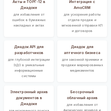
Акты и ТОРГ-12 в
Интеграция с
Диадоке
AmoCRM
для избавления от
для ускорения работы
ошибок в бумажных
отдела продаж и
накладных и актах
мгновенной отправки КП
и договоров
Диадок API для
Диадок для
разработчиков
аптечного бизнеса
для глубокой интеграции
для законной приемки и
ЭДО в уникальные
продажи маркированных
информационные
медикаментов
системы
Электронный архив
Бессрочный
документов в
облачный архив
Диадоке
для избавления от
физических архивов и
для мгновенного поиска