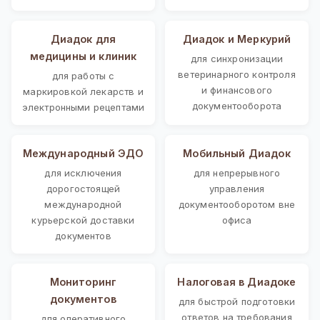
Диадок для
Диадок и Меркурий
медицины и клиник
для синхронизации
ветеринарного контроля
для работы с
и финансового
маркировкой лекарств и
документооборота
электронными рецептами
Международный ЭДО
Мобильный Диадок
для исключения
для непрерывного
дорогостоящей
управления
международной
документооборотом вне
курьерской доставки
офиса
документов
Мониторинг
Налоговая в Диадоке
документов
для быстрой подготовки
ответов на требования
для оперативного