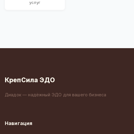
услуг
КрепСила ЭДО
Диадок — надёжный ЭДО для вашего бизнеса
Навигация