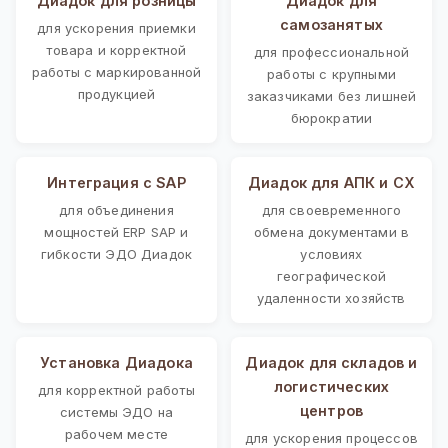
Диадок для розницы
Диадок для
самозанятых
для ускорения приемки
товара и корректной
для профессиональной
работы с маркированной
работы с крупными
продукцией
заказчиками без лишней
бюрократии
Интеграция с SAP
Диадок для АПК и СХ
для объединения
для своевременного
мощностей ERP SAP и
обмена документами в
гибкости ЭДО Диадок
условиях
географической
удаленности хозяйств
Установка Диадока
Диадок для складов и
логистических
для корректной работы
центров
системы ЭДО на
рабочем месте
для ускорения процессов