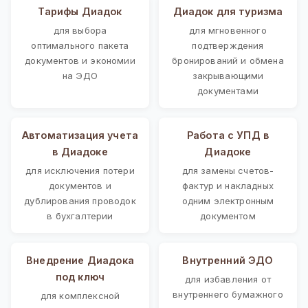
Тарифы Диадок
Диадок для туризма
для выбора
для мгновенного
оптимального пакета
подтверждения
документов и экономии
бронирований и обмена
на ЭДО
закрывающими
документами
Автоматизация учета
Работа с УПД в
в Диадоке
Диадоке
для исключения потери
для замены счетов-
документов и
фактур и накладных
дублирования проводок
одним электронным
в бухгалтерии
документом
Внедрение Диадока
Внутренний ЭДО
под ключ
для избавления от
внутреннего бумажного
для комплексной