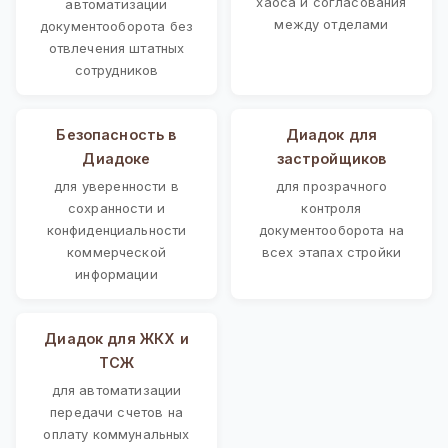
хаоса и согласования
автоматизации
между отделами
документооборота без
отвлечения штатных
сотрудников
Безопасность в
Диадок для
Диадоке
застройщиков
для уверенности в
для прозрачного
сохранности и
контроля
конфиденциальности
документооборота на
коммерческой
всех этапах стройки
информации
Диадок для ЖКХ и
ТСЖ
для автоматизации
передачи счетов на
оплату коммунальных