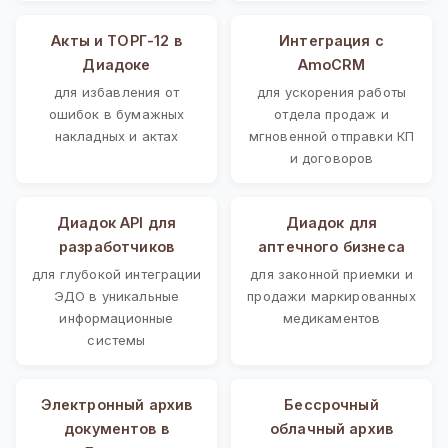
Акты и ТОРГ-12 в
Интеграция с
Диадоке
AmoCRM
для избавления от
для ускорения работы
ошибок в бумажных
отдела продаж и
накладных и актах
мгновенной отправки КП
и договоров
Диадок API для
Диадок для
разработчиков
аптечного бизнеса
для глубокой интеграции
для законной приемки и
ЭДО в уникальные
продажи маркированных
информационные
медикаментов
системы
Электронный архив
Бессрочный
документов в
облачный архив