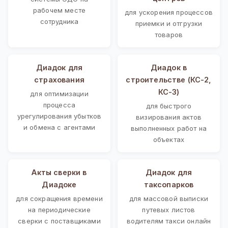
рабочем месте
для ускорения процессов
сотрудника
приемки и отгрузки
товаров
Диадок для
Диадок в
страхования
строительстве (КС-2,
КС-3)
для оптимизации
процесса
для быстрого
урегулирования убытков
визирования актов
и обмена с агентами
выполненных работ на
объектах
Акты сверки в
Диадок для
Диадоке
таксопарков
для сокращения времени
для массовой выписки
на периодические
путевых листов
сверки с поставщиками
водителям такси онлайн