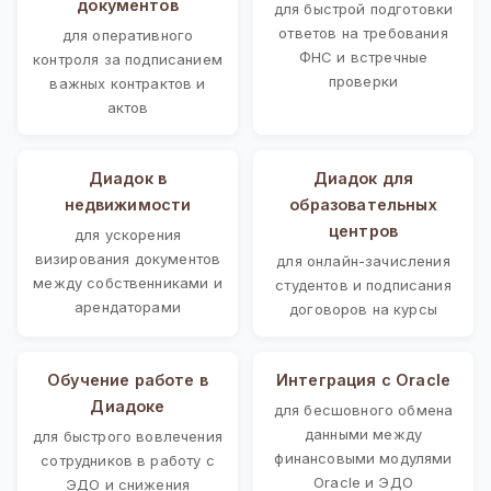
документов
для быстрой подготовки
ответов на требования
для оперативного
ФНС и встречные
контроля за подписанием
проверки
важных контрактов и
актов
Диадок в
Диадок для
недвижимости
образовательных
центров
для ускорения
визирования документов
для онлайн-зачисления
между собственниками и
студентов и подписания
арендаторами
договоров на курсы
Обучение работе в
Интеграция с Oracle
Диадоке
для бесшовного обмена
данными между
для быстрого вовлечения
финансовыми модулями
сотрудников в работу с
Oracle и ЭДО
ЭДО и снижения