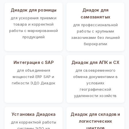
Диадок для розницы
Диадок для
самозанятых
для ускорения приемки
товара и корректной
для профессиональной
работы с маркированной
работы с крупными
продукцией
заказчиками без лишней
бюрократии
Интеграция с SAP
Диадок для АПК и СХ
для объединения
для своевременного
мощностей ERP SAP и
обмена документами в
гибкости ЭДО Диадок
условиях
географической
удаленности хозяйств
Установка Диадока
Диадок для складов и
логистических
для корректной работы
центров
системы ЭДО на