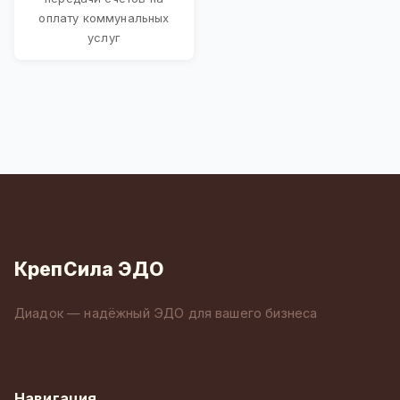
оплату коммунальных
услуг
КрепСила ЭДО
Диадок — надёжный ЭДО для вашего бизнеса
Навигация