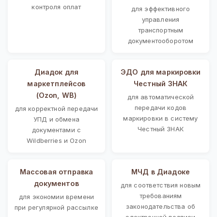
контроля оплат
для эффективного
управления
транспортным
документооборотом
Диадок для
ЭДО для маркировки
маркетплейсов
Честный ЗНАК
(Ozon, WB)
для автоматической
передачи кодов
для корректной передачи
маркировки в систему
УПД и обмена
Честный ЗНАК
документами с
Wildberries и Ozon
Массовая отправка
МЧД в Диадоке
документов
для соответствия новым
требованиям
для экономии времени
законодательства об
при регулярной рассылке
электронной подписи