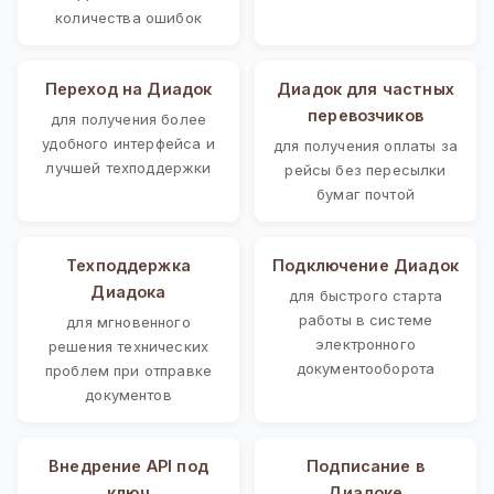
количества ошибок
Переход на Диадок
Диадок для частных
перевозчиков
для получения более
удобного интерфейса и
для получения оплаты за
лучшей техподдержки
рейсы без пересылки
бумаг почтой
Техподдержка
Подключение Диадок
Диадока
для быстрого старта
работы в системе
для мгновенного
электронного
решения технических
документооборота
проблем при отправке
документов
Внедрение API под
Подписание в
ключ
Диадоке