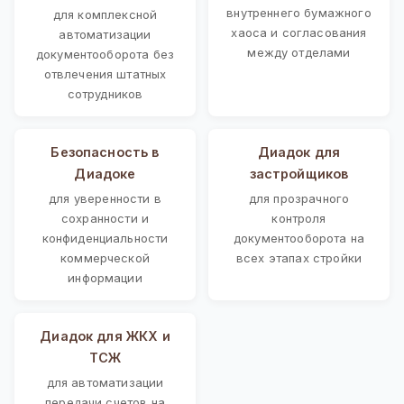
внутреннего бумажного
для комплексной
хаоса и согласования
автоматизации
между отделами
документооборота без
отвлечения штатных
сотрудников
Безопасность в
Диадок для
Диадоке
застройщиков
для уверенности в
для прозрачного
сохранности и
контроля
конфиденциальности
документооборота на
коммерческой
всех этапах стройки
информации
Диадок для ЖКХ и
ТСЖ
для автоматизации
передачи счетов на