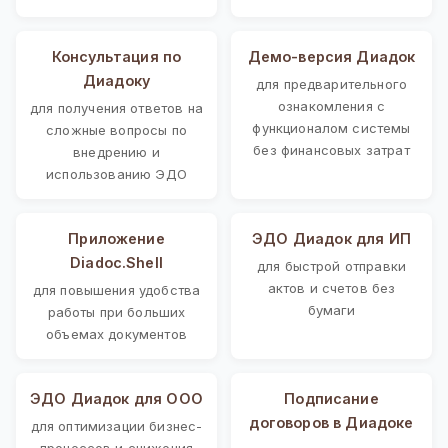
Консультация по
Демо-версия Диадок
Диадоку
для предварительного
ознакомления с
для получения ответов на
функционалом системы
сложные вопросы по
без финансовых затрат
внедрению и
использованию ЭДО
Приложение
ЭДО Диадок для ИП
Diadoc.Shell
для быстрой отправки
актов и счетов без
для повышения удобства
бумаги
работы при больших
объемах документов
ЭДО Диадок для ООО
Подписание
договоров в Диадоке
для оптимизации бизнес-
процессов и снижения