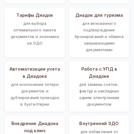
Тарифы Диадок
Диадок для туризма
для выбора
для мгновенного
оптимального пакета
подтверждения
документов и экономии
бронирований и обмена
на ЭДО
закрывающими
документами
Автоматизация учета
Работа с УПД в
в Диадоке
Диадоке
для исключения потери
для замены счетов-
документов и
фактур и накладных
дублирования проводок
одним электронным
в бухгалтерии
документом
Внедрение Диадока
Внутренний ЭДО
под ключ
для избавления от