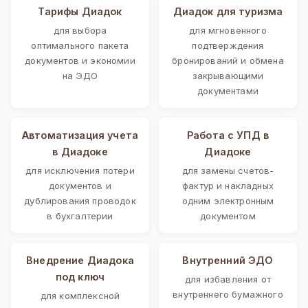
Тарифы Диадок
Диадок для туризма
для выбора
для мгновенного
оптимального пакета
подтверждения
документов и экономии
бронирований и обмена
на ЭДО
закрывающими
документами
Автоматизация учета
Работа с УПД в
в Диадоке
Диадоке
для исключения потери
для замены счетов-
документов и
фактур и накладных
дублирования проводок
одним электронным
в бухгалтерии
документом
Внедрение Диадока
Внутренний ЭДО
под ключ
для избавления от
внутреннего бумажного
для комплексной