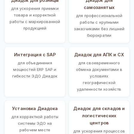
Диадок для розницы
Диадок для
самозанятых
для ускорения приемки
товара и корректной
для профессиональной
работы с маркированной
работы с крупными
продукцией
заказчиками без лишней
бюрократии
Интеграция с SAP
Диадок для АПК и СХ
для объединения
для своевременного
мощностей ERP SAP и
обмена документами в
гибкости ЭДО Диадок
условиях
географической
удаленности хозяйств
Установка Диадока
Диадок для складов и
логистических
для корректной работы
центров
системы ЭДО на
рабочем месте
для ускорения процессов