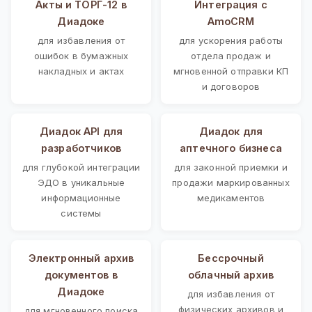
Акты и ТОРГ-12 в
Интеграция с
Диадоке
AmoCRM
для избавления от
для ускорения работы
ошибок в бумажных
отдела продаж и
накладных и актах
мгновенной отправки КП
и договоров
Диадок API для
Диадок для
разработчиков
аптечного бизнеса
для глубокой интеграции
для законной приемки и
ЭДО в уникальные
продажи маркированных
информационные
медикаментов
системы
Электронный архив
Бессрочный
документов в
облачный архив
Диадоке
для избавления от
физических архивов и
для мгновенного поиска