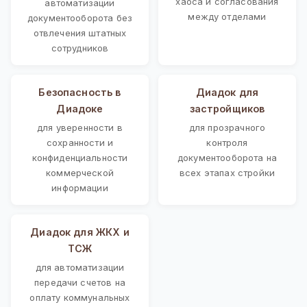
хаоса и согласования
автоматизации
между отделами
документооборота без
отвлечения штатных
сотрудников
Безопасность в
Диадок для
Диадоке
застройщиков
для уверенности в
для прозрачного
сохранности и
контроля
конфиденциальности
документооборота на
коммерческой
всех этапах стройки
информации
Диадок для ЖКХ и
ТСЖ
для автоматизации
передачи счетов на
оплату коммунальных