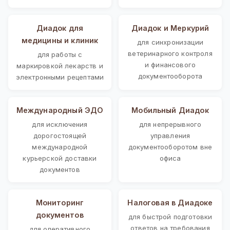
Диадок для
Диадок и Меркурий
медицины и клиник
для синхронизации
ветеринарного контроля
для работы с
и финансового
маркировкой лекарств и
документооборота
электронными рецептами
Международный ЭДО
Мобильный Диадок
для исключения
для непрерывного
дорогостоящей
управления
международной
документооборотом вне
курьерской доставки
офиса
документов
Мониторинг
Налоговая в Диадоке
документов
для быстрой подготовки
ответов на требования
для оперативного