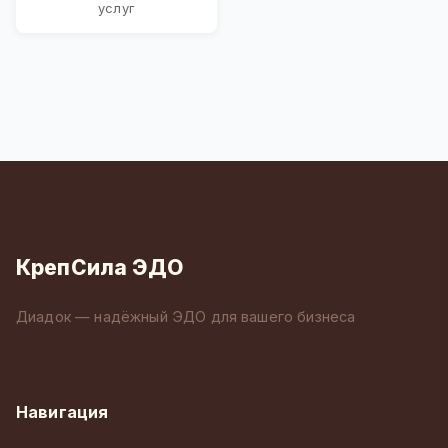
услуг
КрепСила ЭДО
Диадок — надёжный ЭДО для вашего бизнеса
Навигация