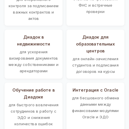
ФНС и встречные
контроля за подписанием
проверки
важных контрактов и
актов
Диадок в
Диадок для
недвижимости
образовательных
центров
для ускорения
визирования документов
для онлайн-зачисления
между собственниками и
студентов и подписания
арендаторами
договоров на курсы
Обучение работе в
Интеграция с Oracle
Диадоке
для бесшовного обмена
данными между
для быстрого вовлечения
финансовыми модулями
сотрудников в работу с
Oracle и ЭДО
ЭДО и снижения
количества ошибок