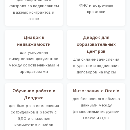
ФНС и встречные
контроля за подписанием
проверки
важных контрактов и
актов
Диадок в
Диадок для
недвижимости
образовательных
центров
для ускорения
визирования документов
для онлайн-зачисления
между собственниками и
студентов и подписания
арендаторами
договоров на курсы
Обучение работе в
Интеграция с Oracle
Диадоке
для бесшовного обмена
данными между
для быстрого вовлечения
финансовыми модулями
сотрудников в работу с
Oracle и ЭДО
ЭДО и снижения
количества ошибок