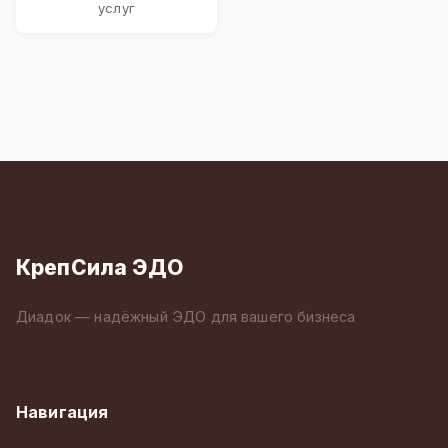
услуг
КрепСила ЭДО
Диадок — надёжный ЭДО для вашего бизнеса
Навигация