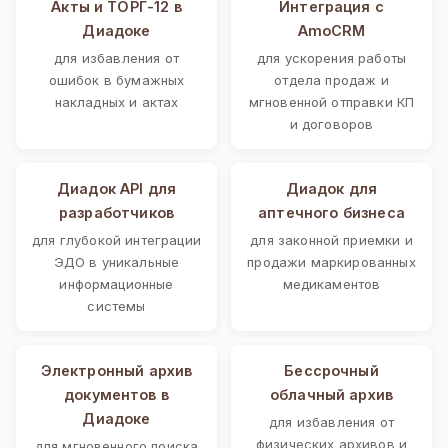
Акты и ТОРГ-12 в
Интеграция с
Диадоке
AmoCRM
для избавления от
для ускорения работы
ошибок в бумажных
отдела продаж и
накладных и актах
мгновенной отправки КП
и договоров
Диадок API для
Диадок для
разработчиков
аптечного бизнеса
для глубокой интеграции
для законной приемки и
ЭДО в уникальные
продажи маркированных
информационные
медикаментов
системы
Электронный архив
Бессрочный
документов в
облачный архив
Диадоке
для избавления от
физических архивов и
для мгновенного поиска