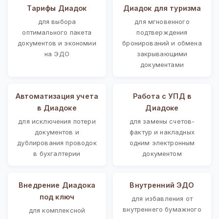
Тарифы Диадок
Диадок для туризма
для выбора
для мгновенного
оптимального пакета
подтверждения
документов и экономии
бронирований и обмена
на ЭДО
закрывающими
документами
Автоматизация учета
Работа с УПД в
в Диадоке
Диадоке
для исключения потери
для замены счетов-
документов и
фактур и накладных
дублирования проводок
одним электронным
в бухгалтерии
документом
Внедрение Диадока
Внутренний ЭДО
под ключ
для избавления от
внутреннего бумажного
для комплексной