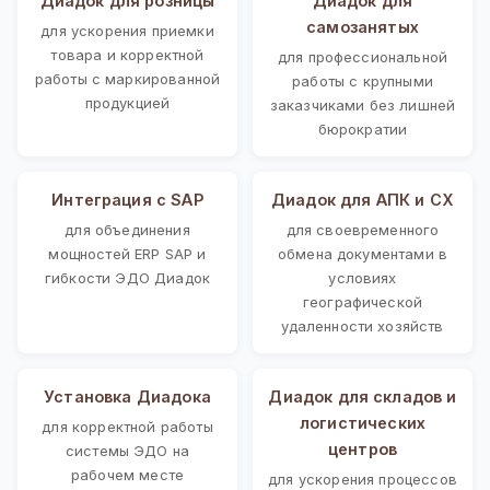
Диадок для розницы
Диадок для
самозанятых
для ускорения приемки
товара и корректной
для профессиональной
работы с маркированной
работы с крупными
продукцией
заказчиками без лишней
бюрократии
Интеграция с SAP
Диадок для АПК и СХ
для объединения
для своевременного
мощностей ERP SAP и
обмена документами в
гибкости ЭДО Диадок
условиях
географической
удаленности хозяйств
Установка Диадока
Диадок для складов и
логистических
для корректной работы
центров
системы ЭДО на
рабочем месте
для ускорения процессов