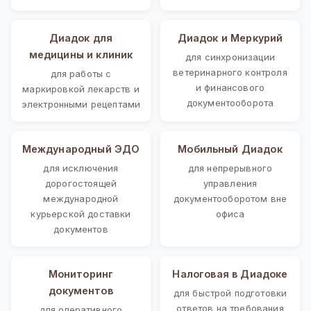
Диадок для
Диадок и Меркурий
медицины и клиник
для синхронизации
ветеринарного контроля
для работы с
и финансового
маркировкой лекарств и
документооборота
электронными рецептами
Международный ЭДО
Мобильный Диадок
для исключения
для непрерывного
дорогостоящей
управления
международной
документооборотом вне
курьерской доставки
офиса
документов
Мониторинг
Налоговая в Диадоке
документов
для быстрой подготовки
ответов на требования
для оперативного