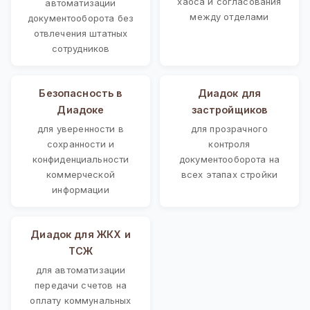
хаоса и согласования
автоматизации
между отделами
документооборота без
отвлечения штатных
сотрудников
Безопасность в
Диадок для
Диадоке
застройщиков
для уверенности в
для прозрачного
сохранности и
контроля
конфиденциальности
документооборота на
коммерческой
всех этапах стройки
информации
Диадок для ЖКХ и
ТСЖ
для автоматизации
передачи счетов на
оплату коммунальных