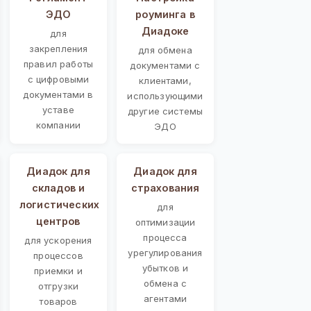
ЭДО
роуминга в
Диадоке
для
закрепления
для обмена
правил работы
документами с
с цифровыми
клиентами,
документами в
использующими
уставе
другие системы
компании
ЭДО
Диадок для
Диадок для
складов и
страхования
логистических
для
центров
оптимизации
процесса
для ускорения
урегулирования
процессов
убытков и
приемки и
обмена с
отгрузки
агентами
товаров