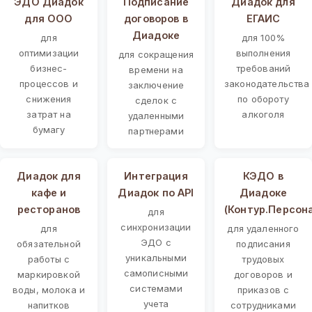
ЭДО Диадок
Подписание
Диадок для
для ООО
договоров в
ЕГАИС
Диадоке
для
для 100%
оптимизации
выполнения
для сокращения
бизнес-
требований
времени на
процессов и
законодательства
заключение
снижения
по обороту
сделок с
затрат на
алкоголя
удаленными
бумагу
партнерами
Диадок для
Интеграция
КЭДО в
кафе и
Диадок по API
Диадоке
ресторанов
(Контур.Персон
для
синхронизации
для
для удаленного
ЭДО с
обязательной
подписания
уникальными
работы с
трудовых
самописными
маркировкой
договоров и
системами
воды, молока и
приказов с
учета
напитков
сотрудниками