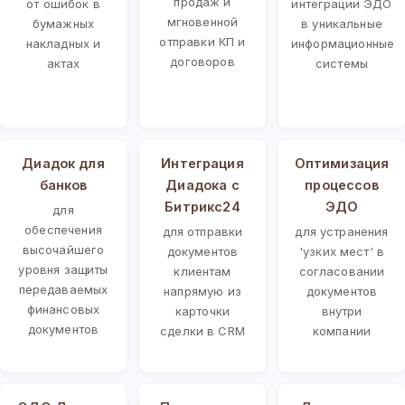
продаж и
от ошибок в
интеграции ЭДО
мгновенной
бумажных
в уникальные
отправки КП и
накладных и
информационные
договоров
актах
системы
Диадок для
Интеграция
Оптимизация
банков
Диадока с
процессов
Битрикс24
ЭДО
для
обеспечения
для отправки
для устранения
высочайшего
документов
'узких мест' в
уровня защиты
клиентам
согласовании
передаваемых
напрямую из
документов
финансовых
карточки
внутри
документов
сделки в CRM
компании