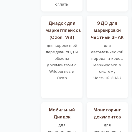
оплаты
Диадок для
ЭДО для
маркетплейсов
маркировки
(Ozon, WB)
Честный ЗНАК
для корректной
для
передачи УПД и
автоматической
обмена
передачи кодов
документами с
маркировки в
Wildberries и
систему
Ozon
Честный ЗНАК
Мобильный
Мониторинг
Диадок
документов
для
для
непрерывного
оперативного