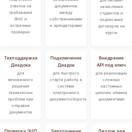
ответов на
документов
зачисления
требования
между
студентов и
ФНС и
собственниками
подписания
встречные
и арендаторами
договоров на
проверки
курсы
Техподдержка
Подключение
Внедрение
Диадока
Диадок
API под ключ
для
для быстрого
для реализации
мгновенного
старта работы в
сложных
решения
системе
кастомных
технических
электронного
цепочек обмена
проблем при
документооборота
документами
отправке
документов
Проверка ЭЦП
Электронные
Диадок для