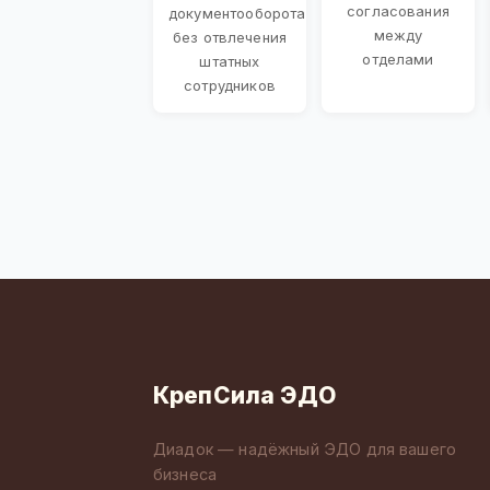
согласования
документооборота
между
без отвлечения
отделами
штатных
сотрудников
КрепСила ЭДО
Диадок — надёжный ЭДО для вашего
бизнеса