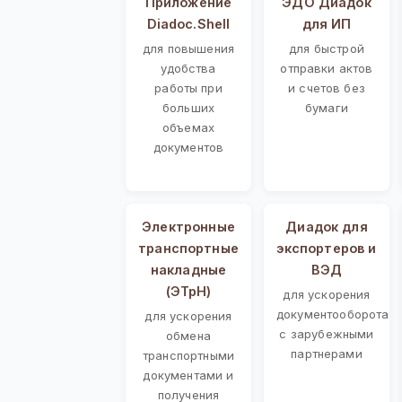
Приложение
ЭДО Диадок
Diadoc.Shell
для ИП
для повышения
для быстрой
удобства
отправки актов
работы при
и счетов без
больших
бумаги
объемах
документов
Электронные
Диадок для
транспортные
экспортеров и
накладные
ВЭД
(ЭТрН)
для ускорения
документооборота
для ускорения
с зарубежными
обмена
партнерами
транспортными
документами и
получения