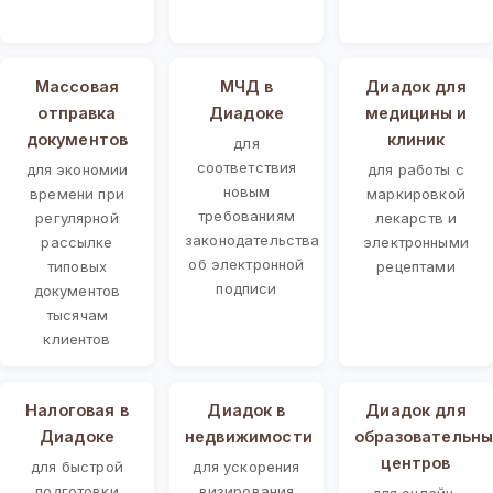
Массовая
МЧД в
Диадок для
отправка
Диадоке
медицины и
документов
клиник
для
соответствия
для экономии
для работы с
новым
времени при
маркировкой
требованиям
регулярной
лекарств и
законодательства
рассылке
электронными
об электронной
типовых
рецептами
подписи
документов
тысячам
клиентов
Налоговая в
Диадок в
Диадок для
Диадоке
недвижимости
образовательны
центров
для быстрой
для ускорения
подготовки
визирования
для онлайн-