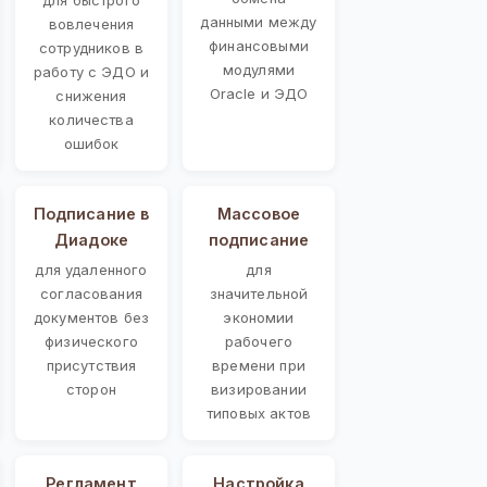
данными между
вовлечения
финансовыми
сотрудников в
модулями
работу с ЭДО и
Oracle и ЭДО
снижения
количества
ошибок
Подписание в
Массовое
Диадоке
подписание
для удаленного
для
согласования
значительной
документов без
экономии
физического
рабочего
присутствия
времени при
сторон
визировании
типовых актов
Регламент
Настройка