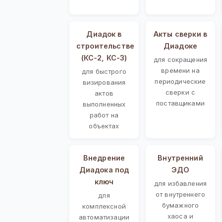
Диадок в
Акты сверки в
строительстве
Диадоке
(КС-2, КС-3)
для сокращения
времени на
для быстрого
периодические
визирования
сверки с
актов
поставщиками
выполненных
работ на
объектах
Внедрение
Внутренний
Диадока под
ЭДО
ключ
для избавления
от внутреннего
для
бумажного
комплексной
хаоса и
автоматизации