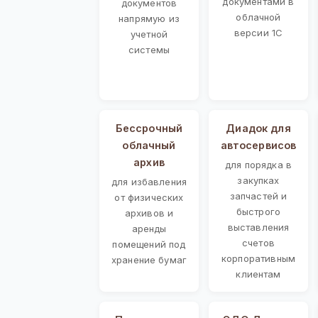
документами в
документов
облачной
напрямую из
версии 1С
учетной
системы
Бессрочный
Диадок для
облачный
автосервисов
архив
для порядка в
закупках
для избавления
запчастей и
от физических
быстрого
архивов и
выставления
аренды
счетов
помещений под
корпоративным
хранение бумаг
клиентам