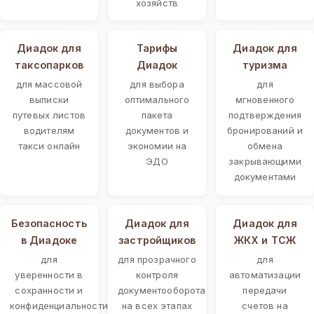
хозяйств
Диадок для
Тарифы
Диадок для
таксопарков
Диадок
туризма
для массовой
для выбора
для
выписки
оптимального
мгновенного
путевых листов
пакета
подтверждения
водителям
документов и
бронирований и
такси онлайн
экономии на
обмена
ЭДО
закрывающими
документами
Безопасность
Диадок для
Диадок для
в Диадоке
застройщиков
ЖКХ и ТСЖ
для
для прозрачного
для
уверенности в
контроля
автоматизации
сохранности и
документооборота
передачи
конфиденциальности
на всех этапах
счетов на