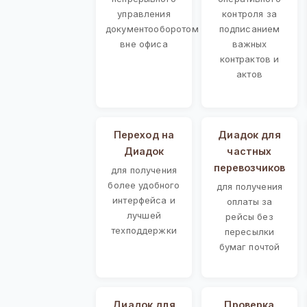
управления
контроля за
документооборотом
подписанием
вне офиса
важных
контрактов и
актов
Переход на
Диадок для
Диадок
частных
перевозчиков
для получения
более удобного
для получения
интерфейса и
оплаты за
лучшей
рейсы без
техподдержки
пересылки
бумаг почтой
Диадок для
Проверка