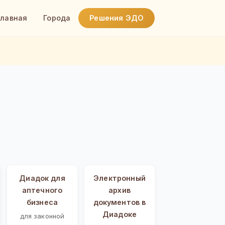
Главная
Города
Решения ЭДО
Диадок для
Электронный
аптечного
архив
бизнеса
документов в
Диадоке
для законной