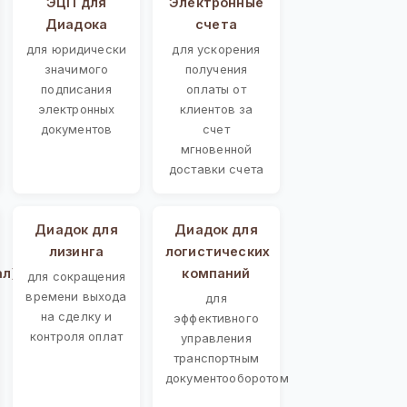
ЭЦП для
Электронные
Диадока
счета
для юридически
для ускорения
значимого
получения
подписания
оплаты от
электронных
клиентов за
документов
счет
мгновенной
доставки счета
Диадок для
Диадок для
лизинга
логистических
ал)
компаний
для сокращения
времени выхода
для
на сделку и
эффективного
контроля оплат
управления
транспортным
документооборотом