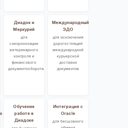
Диадок и
Международный
Меркурий
ЭДО
для
для исключения
синхронизации
дорогостоящей
ветеринарного
международной
контроля и
курьерской
финансового
доставки
документооборота
документов
Обучение
Интеграция с
х
работе в
Oracle
Диадоке
для бесшовного
обмена
для быстрого