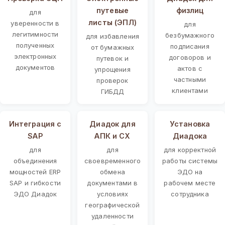
путевые
физлиц
для
листы (ЭПЛ)
уверенности в
для
легитимности
безбумажного
для избавления
полученных
подписания
от бумажных
электронных
договоров и
путевок и
документов
актов с
упрощения
частными
проверок
клиентами
ГИБДД
Интеграция с
Диадок для
Установка
SAP
АПК и СХ
Диадока
для
для
для корректной
объединения
своевременного
работы системы
мощностей ERP
обмена
ЭДО на
SAP и гибкости
документами в
рабочем месте
ЭДО Диадок
условиях
сотрудника
географической
удаленности