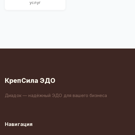
услуг
КрепСила ЭДО
Диадок — надёжный ЭДО для вашего бизнеса
Навигация