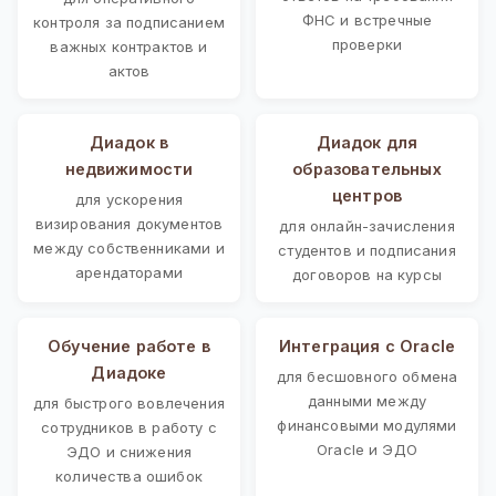
ФНС и встречные
контроля за подписанием
проверки
важных контрактов и
актов
Диадок в
Диадок для
недвижимости
образовательных
центров
для ускорения
визирования документов
для онлайн-зачисления
между собственниками и
студентов и подписания
арендаторами
договоров на курсы
Обучение работе в
Интеграция с Oracle
Диадоке
для бесшовного обмена
данными между
для быстрого вовлечения
финансовыми модулями
сотрудников в работу с
Oracle и ЭДО
ЭДО и снижения
количества ошибок