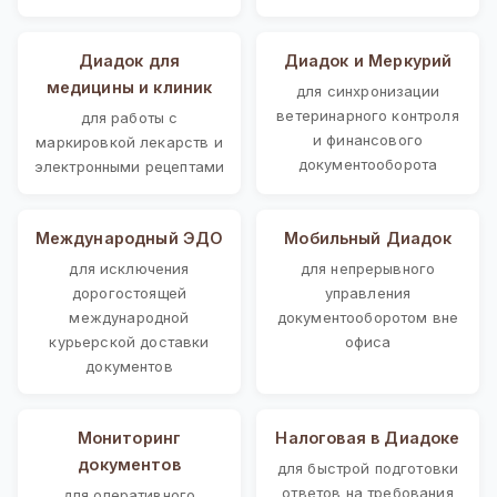
Диадок для
Диадок и Меркурий
медицины и клиник
для синхронизации
ветеринарного контроля
для работы с
и финансового
маркировкой лекарств и
документооборота
электронными рецептами
Международный ЭДО
Мобильный Диадок
для исключения
для непрерывного
дорогостоящей
управления
международной
документооборотом вне
курьерской доставки
офиса
документов
Мониторинг
Налоговая в Диадоке
документов
для быстрой подготовки
ответов на требования
для оперативного