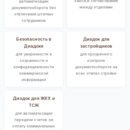
хаоса и согласования
автоматизации
между отделами
документооборота без
отвлечения штатных
сотрудников
Безопасность в
Диадок для
Диадоке
застройщиков
для уверенности в
для прозрачного
сохранности и
контроля
конфиденциальности
документооборота на
коммерческой
всех этапах стройки
информации
Диадок для ЖКХ и
ТСЖ
для автоматизации
передачи счетов на
оплату коммунальных