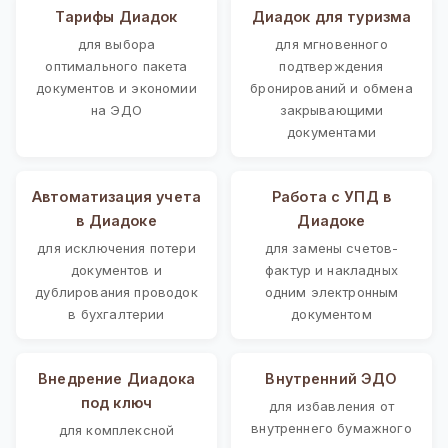
Тарифы Диадок
Диадок для туризма
для выбора
для мгновенного
оптимального пакета
подтверждения
документов и экономии
бронирований и обмена
на ЭДО
закрывающими
документами
Автоматизация учета
Работа с УПД в
в Диадоке
Диадоке
для исключения потери
для замены счетов-
документов и
фактур и накладных
дублирования проводок
одним электронным
в бухгалтерии
документом
Внедрение Диадока
Внутренний ЭДО
под ключ
для избавления от
внутреннего бумажного
для комплексной