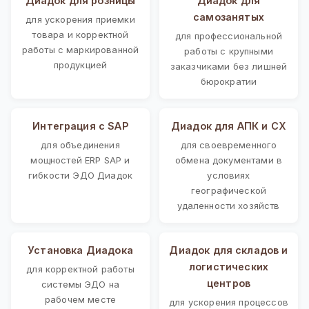
Диадок для розницы
Диадок для
самозанятых
для ускорения приемки
товара и корректной
для профессиональной
работы с маркированной
работы с крупными
продукцией
заказчиками без лишней
бюрократии
Интеграция с SAP
Диадок для АПК и СХ
для объединения
для своевременного
мощностей ERP SAP и
обмена документами в
гибкости ЭДО Диадок
условиях
географической
удаленности хозяйств
Установка Диадока
Диадок для складов и
логистических
для корректной работы
центров
системы ЭДО на
рабочем месте
для ускорения процессов