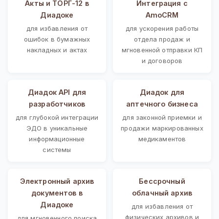
Акты и ТОРГ-12 в
Интеграция с
Диадоке
AmoCRM
для избавления от
для ускорения работы
ошибок в бумажных
отдела продаж и
накладных и актах
мгновенной отправки КП
и договоров
Диадок API для
Диадок для
разработчиков
аптечного бизнеса
для глубокой интеграции
для законной приемки и
ЭДО в уникальные
продажи маркированных
информационные
медикаментов
системы
Электронный архив
Бессрочный
документов в
облачный архив
Диадоке
для избавления от
физических архивов и
для мгновенного поиска