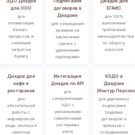
ЭДО Диадок
Подписание
Диадок для
для ООО
договоров в
ЕГАИС
Диадоке
для
для 100%
оптимизации
выполнения
для сокращения
бизнес-
требований
времени на
процессов и
законодательства
заключение
снижения
по обороту
сделок с
затрат на
алкоголя
удаленными
бумагу
партнерами
Диадок для
Интеграция
КЭДО в
кафе и
Диадок по API
Диадоке
ресторанов
(Контур.Персон
для
синхронизации
для
для удаленного
ЭДО с
обязательной
подписания
уникальными
работы с
трудовых
самописными
маркировкой
договоров и
системами
воды, молока и
приказов с
учета
напитков
сотрудниками