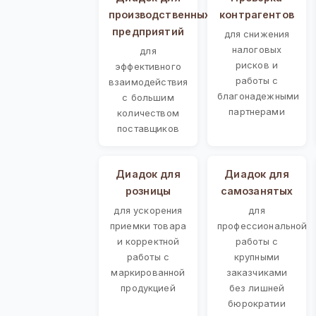
производственных
контрагентов
предприятий
для снижения
налоговых
для
рисков и
эффективного
работы с
взаимодействия
благонадежными
с большим
партнерами
количеством
поставщиков
Диадок для
Диадок для
розницы
самозанятых
для ускорения
для
приемки товара
профессиональной
и корректной
работы с
работы с
крупными
маркированной
заказчиками
продукцией
без лишней
бюрократии