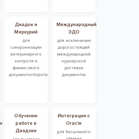
Диадок и
Международный
Меркурий
ЭДО
для
для исключения
синхронизации
дорогостоящей
ветеринарного
международной
контроля и
курьерской
финансового
доставки
документооборота
документов
Обучение
Интеграция с
х
работе в
Oracle
Диадоке
для бесшовного
обмена
для быстрого