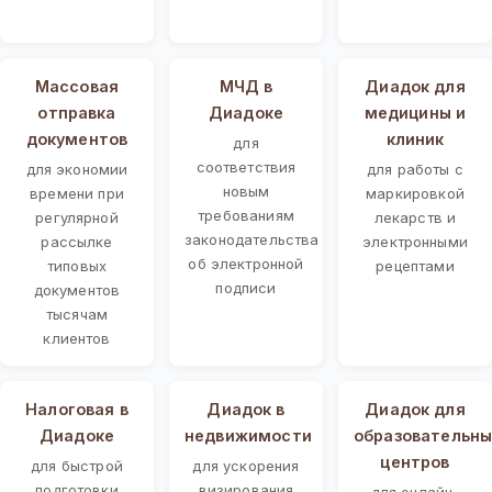
Массовая
МЧД в
Диадок для
отправка
Диадоке
медицины и
документов
клиник
для
соответствия
для экономии
для работы с
новым
времени при
маркировкой
требованиям
регулярной
лекарств и
законодательства
рассылке
электронными
об электронной
типовых
рецептами
подписи
документов
тысячам
клиентов
Налоговая в
Диадок в
Диадок для
Диадоке
недвижимости
образовательны
центров
для быстрой
для ускорения
подготовки
визирования
для онлайн-