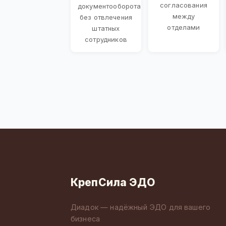
согласования
документооборота
между
без отвлечения
отделами
штатных
сотрудников
КрепСила ЭДО
Диадок — надёжный ЭДО для вашего
бизнеса