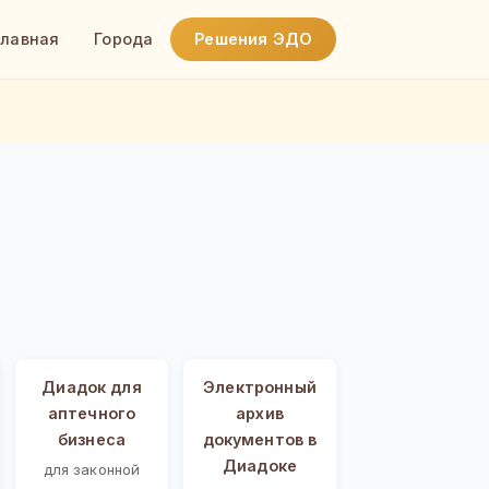
Главная
Города
Решения ЭДО
Диадок для
Электронный
аптечного
архив
бизнеса
документов в
Диадоке
для законной