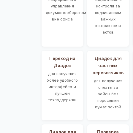
управления
контроля за
документооборотом
подписанием
вне офиса
важных
контрактов и
актов
Переход на
Диадок для
Диадок
частных
перевозчиков
для получения
более удобного
для получения
интерфейса и
оплаты за
лучшей
рейсы без
техподдержки
пересылки
бумаг почтой
Диадок для
Проверка