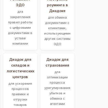
ЭДО
роуминга в
Диадоке
для
закрепления
для обмена
правил работы
документами с
с цифровыми
клиентами,
документами в
использующими
уставе
другие системы
компании
ЭДО
Диадок для
Диадок для
складов и
страхования
логистических
для
центров
оптимизации
процесса
для ускорения
урегулирования
процессов
убытков и
приемки и
обмена с
отгрузки
агентами
товаров