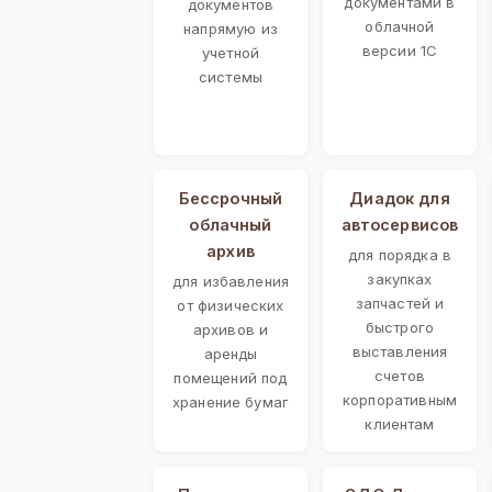
документами в
документов
облачной
напрямую из
версии 1С
учетной
системы
Бессрочный
Диадок для
облачный
автосервисов
архив
для порядка в
закупках
для избавления
запчастей и
от физических
быстрого
архивов и
выставления
аренды
счетов
помещений под
корпоративным
хранение бумаг
клиентам