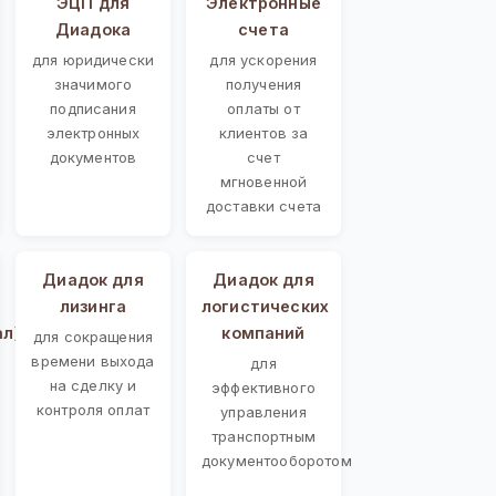
ЭЦП для
Электронные
Диадока
счета
для юридически
для ускорения
значимого
получения
подписания
оплаты от
электронных
клиентов за
документов
счет
мгновенной
доставки счета
Диадок для
Диадок для
лизинга
логистических
ал)
компаний
для сокращения
времени выхода
для
на сделку и
эффективного
контроля оплат
управления
транспортным
документооборотом