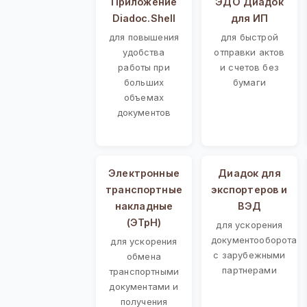
Приложение
ЭДО Диадок
Diadoc.Shell
для ИП
для повышения
для быстрой
удобства
отправки актов
работы при
и счетов без
больших
бумаги
объемах
документов
Электронные
Диадок для
транспортные
экспортеров и
накладные
ВЭД
(ЭТрН)
для ускорения
документооборота
для ускорения
с зарубежными
обмена
партнерами
транспортными
документами и
получения