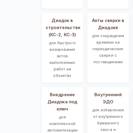
Диадок в
Акты сверки в
строительстве
Диадоке
(КС-2, КС-3)
для сокращения
времени на
для быстрого
периодические
визирования
сверки с
актов
поставщиками
выполненных
работ на
объектах
Внедрение
Внутренний
Диадока под
ЭДО
ключ
для избавления
от внутреннего
для
бумажного
комплексной
хаоса и
автоматизации