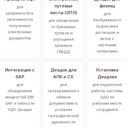
путевые
физлиц
для
листы (ЭПЛ)
уверенности в
для
легитимности
безбумажного
для избавления
полученных
подписания
от бумажных
электронных
договоров и
путевок и
документов
актов с
упрощения
частными
проверок
клиентами
ГИБДД
Интеграция с
Диадок для
Установка
SAP
АПК и СХ
Диадока
для
для
для корректной
объединения
своевременного
работы системы
мощностей ERP
обмена
ЭДО на
SAP и гибкости
документами в
рабочем месте
ЭДО Диадок
условиях
сотрудника
географической
удаленности