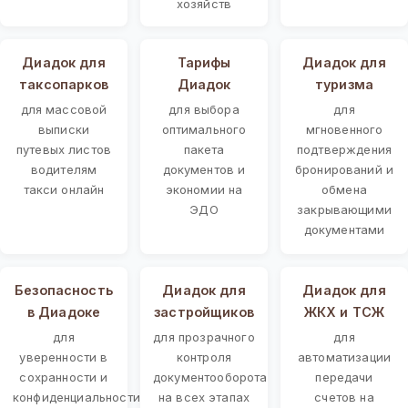
хозяйств
Диадок для
Тарифы
Диадок для
таксопарков
Диадок
туризма
для массовой
для выбора
для
выписки
оптимального
мгновенного
путевых листов
пакета
подтверждения
водителям
документов и
бронирований и
такси онлайн
экономии на
обмена
ЭДО
закрывающими
документами
Безопасность
Диадок для
Диадок для
в Диадоке
застройщиков
ЖКХ и ТСЖ
для
для прозрачного
для
уверенности в
контроля
автоматизации
сохранности и
документооборота
передачи
конфиденциальности
на всех этапах
счетов на