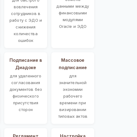
данными между
вовлечения
финансовыми
сотрудников в
модулями
работу с ЭДО и
Oracle и ЭДО
снижения
количества
ошибок
Подписание в
Массовое
Диадоке
подписание
для удаленного
для
согласования
значительной
документов без
экономии
физического
рабочего
присутствия
времени при
сторон
визировании
типовых актов
Регламент
Настройка