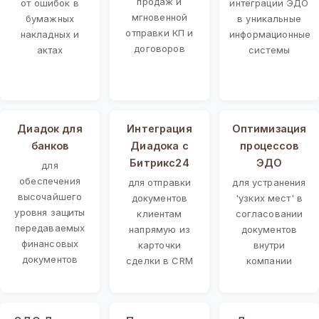
продаж и
от ошибок в
интеграции ЭДО
мгновенной
бумажных
в уникальные
отправки КП и
накладных и
информационные
договоров
актах
системы
Диадок для
Интеграция
Оптимизация
банков
Диадока с
процессов
Битрикс24
ЭДО
для
обеспечения
для отправки
для устранения
высочайшего
документов
'узких мест' в
уровня защиты
клиентам
согласовании
передаваемых
напрямую из
документов
финансовых
карточки
внутри
документов
сделки в CRM
компании