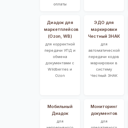
оплаты
Диадок для
ЭДО для
маркетплейсов
маркировки
(Ozon, WB)
Честный ЗНАК
для корректной
для
передачи УПД и
автоматической
обмена
передачи кодов
документами с
маркировки в
Wildberries и
систему
Ozon
Честный ЗНАК
Мобильный
Мониторинг
Диадок
документов
для
для
непрерывного
оперативного