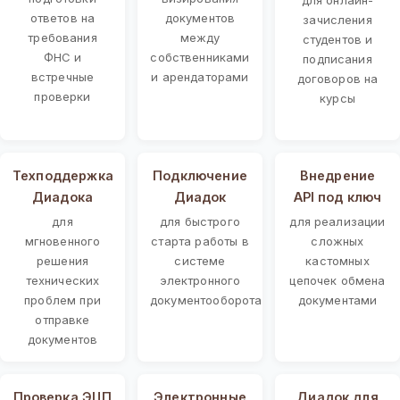
ответов на
документов
зачисления
требования
между
студентов и
ФНС и
собственниками
подписания
встречные
и арендаторами
договоров на
проверки
курсы
Техподдержка
Подключение
Внедрение
Диадока
Диадок
API под ключ
для
для быстрого
для реализации
мгновенного
старта работы в
сложных
решения
системе
кастомных
технических
электронного
цепочек обмена
проблем при
документооборота
документами
отправке
документов
Проверка ЭЦП
Электронные
Диадок для