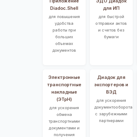
Приложение
ЭДО Диадок
Diadoc.Shell
для ИП
для повышения
для быстрой
удобства
отправки актов
работы при
и счетов без
больших
бумаги
объемах
документов
Электронные
Диадок для
транспортные
экспортеров и
накладные
ВЭД
(ЭТрН)
для ускорения
документооборота
для ускорения
с зарубежными
обмена
партнерами
транспортными
документами и
получения