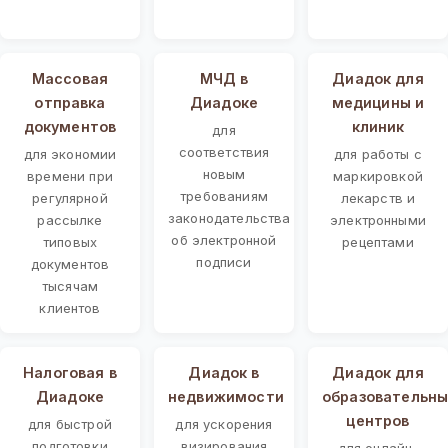
Массовая
МЧД в
Диадок для
отправка
Диадоке
медицины и
документов
клиник
для
соответствия
для экономии
для работы с
новым
времени при
маркировкой
требованиям
регулярной
лекарств и
законодательства
рассылке
электронными
об электронной
типовых
рецептами
подписи
документов
тысячам
клиентов
Налоговая в
Диадок в
Диадок для
Диадоке
недвижимости
образовательны
центров
для быстрой
для ускорения
подготовки
визирования
для онлайн-