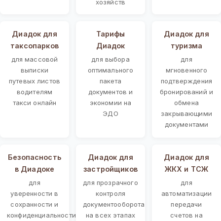
хозяйств
Диадок для
Тарифы
Диадок для
таксопарков
Диадок
туризма
для массовой
для выбора
для
выписки
оптимального
мгновенного
путевых листов
пакета
подтверждения
водителям
документов и
бронирований и
такси онлайн
экономии на
обмена
ЭДО
закрывающими
документами
Безопасность
Диадок для
Диадок для
в Диадоке
застройщиков
ЖКХ и ТСЖ
для
для прозрачного
для
уверенности в
контроля
автоматизации
сохранности и
документооборота
передачи
конфиденциальности
на всех этапах
счетов на