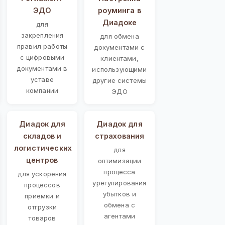
ЭДО
роуминга в
Диадоке
для
закрепления
для обмена
правил работы
документами с
с цифровыми
клиентами,
документами в
использующими
уставе
другие системы
компании
ЭДО
Диадок для
Диадок для
складов и
страхования
логистических
для
центров
оптимизации
процесса
для ускорения
урегулирования
процессов
убытков и
приемки и
обмена с
отгрузки
агентами
товаров