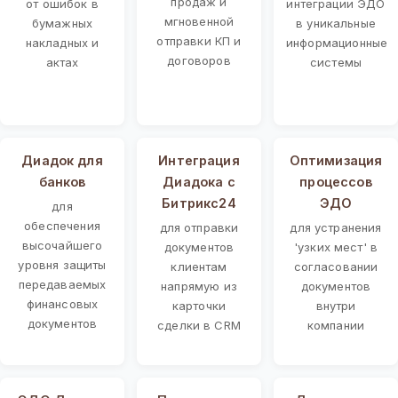
продаж и
от ошибок в
интеграции ЭДО
мгновенной
бумажных
в уникальные
отправки КП и
накладных и
информационные
договоров
актах
системы
Диадок для
Интеграция
Оптимизация
банков
Диадока с
процессов
Битрикс24
ЭДО
для
обеспечения
для отправки
для устранения
высочайшего
документов
'узких мест' в
уровня защиты
клиентам
согласовании
передаваемых
напрямую из
документов
финансовых
карточки
внутри
документов
сделки в CRM
компании