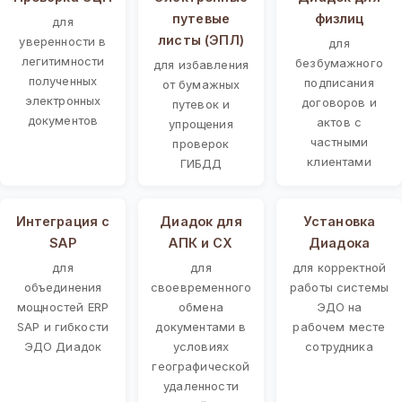
путевые
физлиц
для
листы (ЭПЛ)
уверенности в
для
легитимности
безбумажного
для избавления
полученных
подписания
от бумажных
электронных
договоров и
путевок и
документов
актов с
упрощения
частными
проверок
клиентами
ГИБДД
Интеграция с
Диадок для
Установка
SAP
АПК и СХ
Диадока
для
для
для корректной
объединения
своевременного
работы системы
мощностей ERP
обмена
ЭДО на
SAP и гибкости
документами в
рабочем месте
ЭДО Диадок
условиях
сотрудника
географической
удаленности