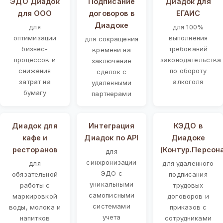
ЭДО Диадок
Подписание
Диадок для
для ООО
договоров в
ЕГАИС
Диадоке
для
для 100%
оптимизации
выполнения
для сокращения
бизнес-
требований
времени на
процессов и
законодательства
заключение
снижения
по обороту
сделок с
затрат на
алкоголя
удаленными
бумагу
партнерами
Диадок для
Интеграция
КЭДО в
кафе и
Диадок по API
Диадоке
ресторанов
(Контур.Персон
для
синхронизации
для
для удаленного
ЭДО с
обязательной
подписания
уникальными
работы с
трудовых
самописными
маркировкой
договоров и
системами
воды, молока и
приказов с
учета
напитков
сотрудниками