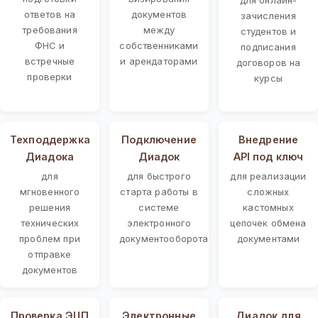
ответов на
документов
зачисления
требования
между
студентов и
ФНС и
собственниками
подписания
встречные
и арендаторами
договоров на
проверки
курсы
Техподдержка
Подключение
Внедрение
Диадока
Диадок
API под ключ
для
для быстрого
для реализации
мгновенного
старта работы в
сложных
решения
системе
кастомных
технических
электронного
цепочек обмена
проблем при
документооборота
документами
отправке
документов
Проверка ЭЦП
Электронные
Диадок для