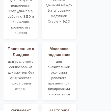
данными между
вовлечения
финансовыми
сотрудников в
модулями
работу с ЭДО и
Oracle и ЭДО
снижения
количества
ошибок
Подписание в
Массовое
Диадоке
подписание
для удаленного
для
согласования
значительной
документов без
экономии
физического
рабочего
присутствия
времени при
сторон
визировании
типовых актов
Регламент
Настройка