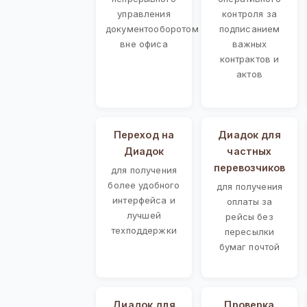
управления
контроля за
документооборотом
подписанием
вне офиса
важных
контрактов и
актов
Переход на
Диадок для
Диадок
частных
перевозчиков
для получения
более удобного
для получения
интерфейса и
оплаты за
лучшей
рейсы без
техподдержки
пересылки
бумаг почтой
Диадок для
Проверка