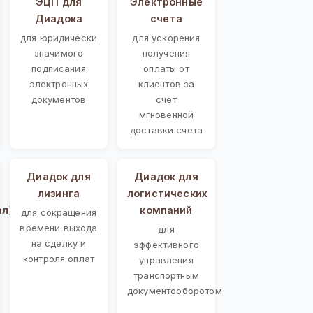
ЭЦП для
Электронные
Диадока
счета
для юридически
для ускорения
значимого
получения
подписания
оплаты от
электронных
клиентов за
документов
счет
мгновенной
доставки счета
Диадок для
Диадок для
лизинга
логистических
ал)
компаний
для сокращения
времени выхода
для
на сделку и
эффективного
контроля оплат
управления
транспортным
документооборотом