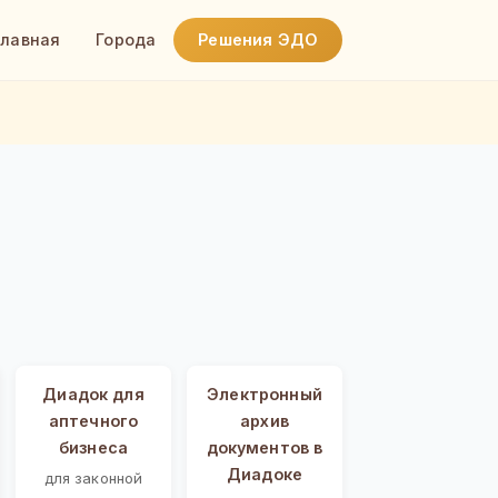
Главная
Города
Решения ЭДО
Диадок для
Электронный
аптечного
архив
бизнеса
документов в
Диадоке
для законной