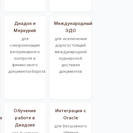
Диадок и
Международный
Меркурий
ЭДО
для
для исключения
синхронизации
дорогостоящей
ветеринарного
международной
контроля и
курьерской
финансового
доставки
документооборота
документов
Обучение
Интеграция с
х
работе в
Oracle
Диадоке
для бесшовного
обмена
для быстрого