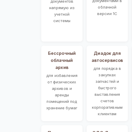
документами в
документов
облачной
напрямую из
версии 1С
учетной
системы
Бессрочный
Диадок для
облачный
автосервисов
архив
для порядка в
закупках
для избавления
запчастей и
от физических
быстрого
архивов и
выставления
аренды
счетов
помещений под
корпоративным
хранение бумаг
клиентам