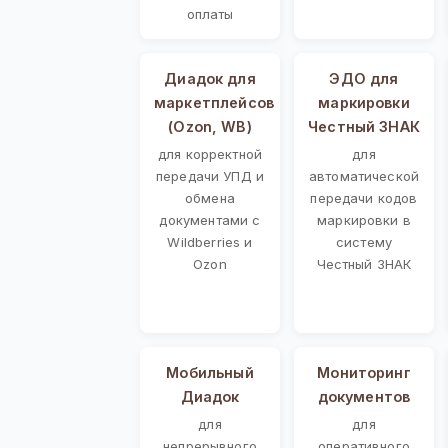
оплаты
Диадок для
ЭДО для
маркетплейсов
маркировки
(Ozon, WB)
Честный ЗНАК
для корректной
для
передачи УПД и
автоматической
обмена
передачи кодов
документами с
маркировки в
Wildberries и
систему
Ozon
Честный ЗНАК
Мобильный
Мониторинг
Диадок
документов
для
для
непрерывного
оперативного