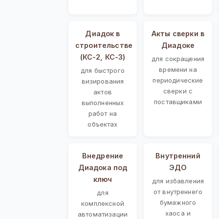
Диадок в
Акты сверки в
строительстве
Диадоке
(КС-2, КС-3)
для сокращения
времени на
для быстрого
периодические
визирования
сверки с
актов
поставщиками
выполненных
работ на
объектах
Внедрение
Внутренний
Диадока под
ЭДО
ключ
для избавления
от внутреннего
для
бумажного
комплексной
хаоса и
автоматизации