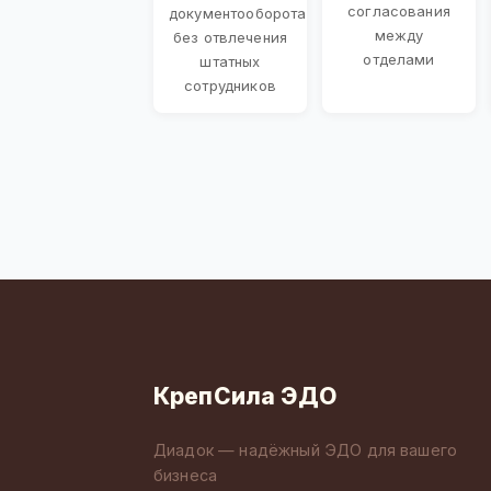
согласования
документооборота
между
без отвлечения
отделами
штатных
сотрудников
КрепСила ЭДО
Диадок — надёжный ЭДО для вашего
бизнеса