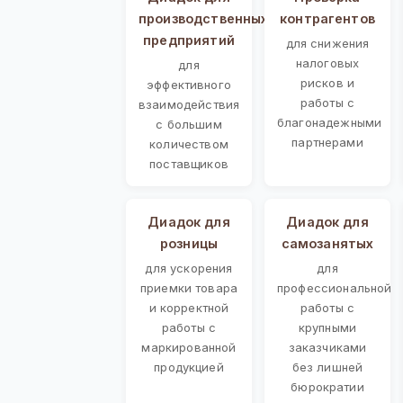
производственных
контрагентов
предприятий
для снижения
налоговых
для
рисков и
эффективного
работы с
взаимодействия
благонадежными
с большим
партнерами
количеством
поставщиков
Диадок для
Диадок для
розницы
самозанятых
для ускорения
для
приемки товара
профессиональной
и корректной
работы с
работы с
крупными
маркированной
заказчиками
продукцией
без лишней
бюрократии