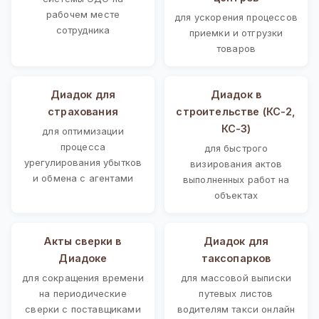
рабочем месте
для ускорения процессов
сотрудника
приемки и отгрузки
товаров
Диадок для
Диадок в
страхования
строительстве (КС-2,
КС-3)
для оптимизации
процесса
для быстрого
урегулирования убытков
визирования актов
и обмена с агентами
выполненных работ на
объектах
Акты сверки в
Диадок для
Диадоке
таксопарков
для сокращения времени
для массовой выписки
на периодические
путевых листов
сверки с поставщиками
водителям такси онлайн