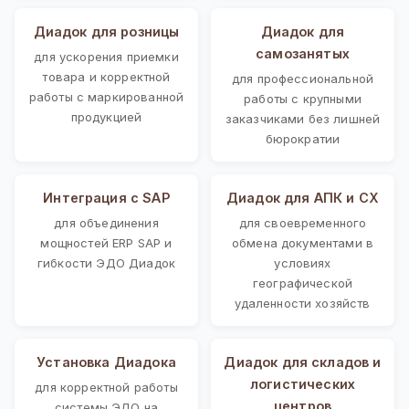
Диадок для розницы
Диадок для
самозанятых
для ускорения приемки
товара и корректной
для профессиональной
работы с маркированной
работы с крупными
продукцией
заказчиками без лишней
бюрократии
Интеграция с SAP
Диадок для АПК и СХ
для объединения
для своевременного
мощностей ERP SAP и
обмена документами в
гибкости ЭДО Диадок
условиях
географической
удаленности хозяйств
Установка Диадока
Диадок для складов и
логистических
для корректной работы
центров
системы ЭДО на