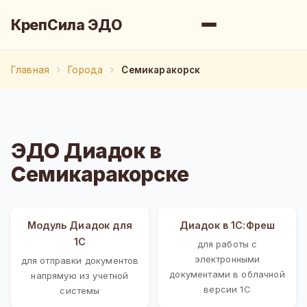
КрепСила ЭДО
Главная
Города
Семикаракорск
ЭДО Диадок в
Семикаракорске
Модуль Диадок для
Диадок в 1С:Фреш
1С
для работы с
электронными
для отправки документов
документами в облачной
напрямую из учетной
версии 1С
системы