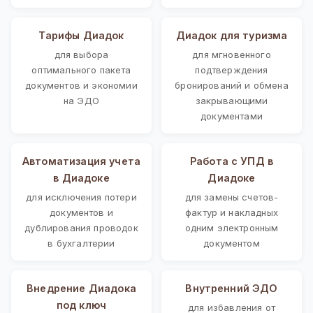
Тарифы Диадок
Диадок для туризма
для выбора
для мгновенного
оптимального пакета
подтверждения
документов и экономии
бронирований и обмена
на ЭДО
закрывающими
документами
Автоматизация учета
Работа с УПД в
в Диадоке
Диадоке
для исключения потери
для замены счетов-
документов и
фактур и накладных
дублирования проводок
одним электронным
в бухгалтерии
документом
Внедрение Диадока
Внутренний ЭДО
под ключ
для избавления от