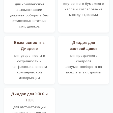
внутреннего бумажного
для комплексной
хаоса и согласования
автоматизации
между отделами
документооборота без
отвлечения штатных
сотрудников
Безопасность в
Диадок для
Диадоке
застройщиков
для уверенности в
для прозрачного
сохранности и
контроля
конфиденциальности
документооборота на
коммерческой
всех этапах стройки
информации
Диадок для ЖКХ и
ТСЖ
для автоматизации
передачи счетов на