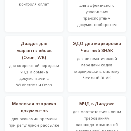
контроля оплат
для эффективного
управления
транспортным
документооборотом
Диадок для
ЭДО для маркировки
маркетплейсов
Честный ЗНАК
(Ozon, WB)
для автоматической
передачи кодов
для корректной передачи
маркировки в систему
УПД и обмена
Честный ЗНАК
документами с
Wildberries и Ozon
Массовая отправка
МЧД в Диадоке
документов
для соответствия новым
требованиям
для экономии времени
законодательства об
при регулярной рассылке
электронной подписи