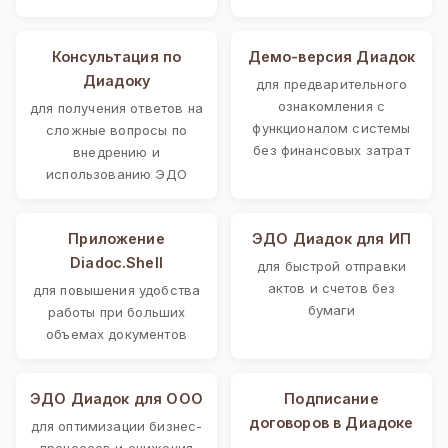
Консультация по
Демо-версия Диадок
Диадоку
для предварительного
ознакомления с
для получения ответов на
функционалом системы
сложные вопросы по
без финансовых затрат
внедрению и
использованию ЭДО
Приложение
ЭДО Диадок для ИП
Diadoc.Shell
для быстрой отправки
актов и счетов без
для повышения удобства
бумаги
работы при больших
объемах документов
ЭДО Диадок для ООО
Подписание
договоров в Диадоке
для оптимизации бизнес-
процессов и снижения