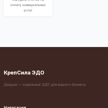
оплату коммунальных
услуг
КрепСила ЭДО
Диадок — надёжный ЭДО для вашего бизнеса
Навигация