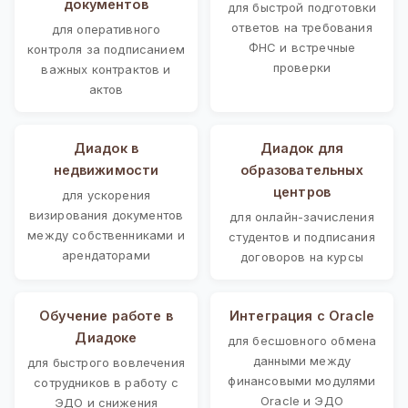
документов
для быстрой подготовки
ответов на требования
для оперативного
ФНС и встречные
контроля за подписанием
проверки
важных контрактов и
актов
Диадок в
Диадок для
недвижимости
образовательных
центров
для ускорения
визирования документов
для онлайн-зачисления
между собственниками и
студентов и подписания
арендаторами
договоров на курсы
Обучение работе в
Интеграция с Oracle
Диадоке
для бесшовного обмена
данными между
для быстрого вовлечения
финансовыми модулями
сотрудников в работу с
Oracle и ЭДО
ЭДО и снижения