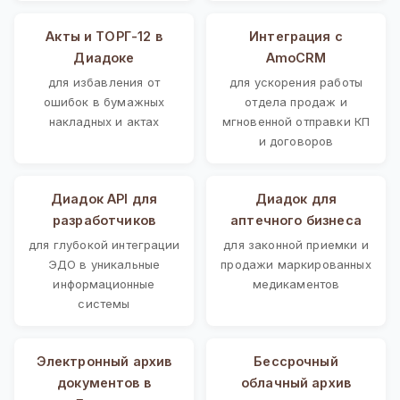
Акты и ТОРГ-12 в
Интеграция с
Диадоке
AmoCRM
для избавления от
для ускорения работы
ошибок в бумажных
отдела продаж и
накладных и актах
мгновенной отправки КП
и договоров
Диадок API для
Диадок для
разработчиков
аптечного бизнеса
для глубокой интеграции
для законной приемки и
ЭДО в уникальные
продажи маркированных
информационные
медикаментов
системы
Электронный архив
Бессрочный
документов в
облачный архив