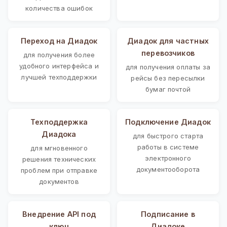
количества ошибок
Переход на Диадок
Диадок для частных
перевозчиков
для получения более
удобного интерфейса и
для получения оплаты за
лучшей техподдержки
рейсы без пересылки
бумаг почтой
Техподдержка
Подключение Диадок
Диадока
для быстрого старта
работы в системе
для мгновенного
электронного
решения технических
документооборота
проблем при отправке
документов
Внедрение API под
Подписание в
ключ
Диадоке