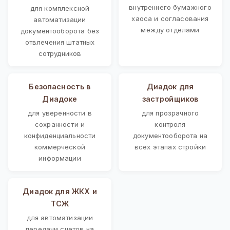
внутреннего бумажного
для комплексной
хаоса и согласования
автоматизации
между отделами
документооборота без
отвлечения штатных
сотрудников
Безопасность в
Диадок для
Диадоке
застройщиков
для уверенности в
для прозрачного
сохранности и
контроля
конфиденциальности
документооборота на
коммерческой
всех этапах стройки
информации
Диадок для ЖКХ и
ТСЖ
для автоматизации
передачи счетов на