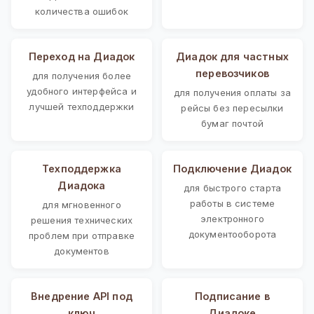
количества ошибок
Переход на Диадок
Диадок для частных
перевозчиков
для получения более
удобного интерфейса и
для получения оплаты за
лучшей техподдержки
рейсы без пересылки
бумаг почтой
Техподдержка
Подключение Диадок
Диадока
для быстрого старта
работы в системе
для мгновенного
электронного
решения технических
документооборота
проблем при отправке
документов
Внедрение API под
Подписание в
ключ
Диадоке