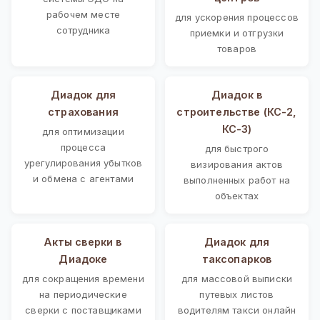
рабочем месте
для ускорения процессов
сотрудника
приемки и отгрузки
товаров
Диадок для
Диадок в
страхования
строительстве (КС-2,
КС-3)
для оптимизации
процесса
для быстрого
урегулирования убытков
визирования актов
и обмена с агентами
выполненных работ на
объектах
Акты сверки в
Диадок для
Диадоке
таксопарков
для сокращения времени
для массовой выписки
на периодические
путевых листов
сверки с поставщиками
водителям такси онлайн