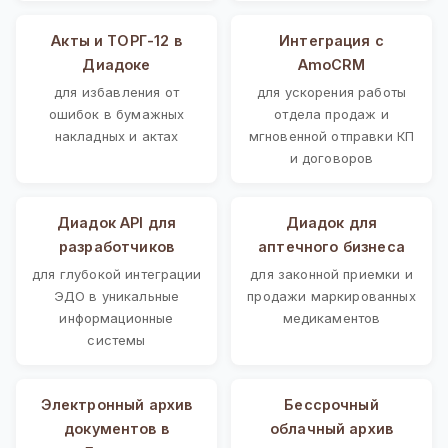
Акты и ТОРГ-12 в
Интеграция с
Диадоке
AmoCRM
для избавления от
для ускорения работы
ошибок в бумажных
отдела продаж и
накладных и актах
мгновенной отправки КП
и договоров
Диадок API для
Диадок для
разработчиков
аптечного бизнеса
для глубокой интеграции
для законной приемки и
ЭДО в уникальные
продажи маркированных
информационные
медикаментов
системы
Электронный архив
Бессрочный
документов в
облачный архив