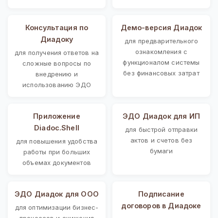
Консультация по
Демо-версия Диадок
Диадоку
для предварительного
ознакомления с
для получения ответов на
функционалом системы
сложные вопросы по
без финансовых затрат
внедрению и
использованию ЭДО
Приложение
ЭДО Диадок для ИП
Diadoc.Shell
для быстрой отправки
актов и счетов без
для повышения удобства
бумаги
работы при больших
объемах документов
ЭДО Диадок для ООО
Подписание
договоров в Диадоке
для оптимизации бизнес-
процессов и снижения