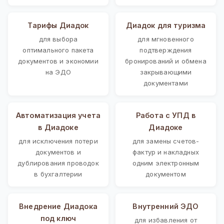
Тарифы Диадок
Диадок для туризма
для выбора
для мгновенного
оптимального пакета
подтверждения
документов и экономии
бронирований и обмена
на ЭДО
закрывающими
документами
Автоматизация учета
Работа с УПД в
в Диадоке
Диадоке
для исключения потери
для замены счетов-
документов и
фактур и накладных
дублирования проводок
одним электронным
в бухгалтерии
документом
Внедрение Диадока
Внутренний ЭДО
под ключ
для избавления от