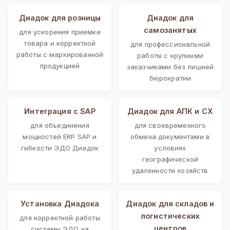
Диадок для розницы
Диадок для
самозанятых
для ускорения приемки
товара и корректной
для профессиональной
работы с маркированной
работы с крупными
продукцией
заказчиками без лишней
бюрократии
Интеграция с SAP
Диадок для АПК и СХ
для объединения
для своевременного
мощностей ERP SAP и
обмена документами в
гибкости ЭДО Диадок
условиях
географической
удаленности хозяйств
Установка Диадока
Диадок для складов и
логистических
для корректной работы
центров
системы ЭДО на