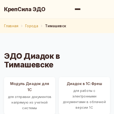
КрепСила ЭДО
Главная
Города
Тимашевск
ЭДО Диадок в
Тимашевске
Модуль Диадок для
Диадок в 1С:Фреш
1С
для работы с
электронными
для отправки документов
документами в облачной
напрямую из учетной
версии 1С
системы