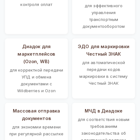
контроля оплат
для эффективного
управления
транспортным
документооборотом
Диадок для
ЭДО для маркировки
маркетплейсов
Честный ЗНАК
(Ozon, WB)
для автоматической
передачи кодов
для корректной передачи
маркировки в систему
УПД и обмена
Честный ЗНАК
документами с
Wildberries и Ozon
Массовая отправка
МЧД в Диадоке
документов
для соответствия новым
требованиям
для экономии времени
законодательства об
при регулярной рассылке
электронной подписи