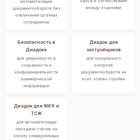
хаоса и согласования
автоматизации
между отделами
документооборота без
отвлечения штатных
сотрудников
Безопасность в
Диадок для
Диадоке
застройщиков
для уверенности в
для прозрачного
сохранности и
контроля
конфиденциальности
документооборота на
коммерческой
всех этапах стройки
информации
Диадок для ЖКХ и
ТСЖ
для автоматизации
передачи счетов на
оплату коммунальных