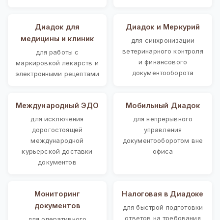
Диадок для
Диадок и Меркурий
медицины и клиник
для синхронизации
ветеринарного контроля
для работы с
и финансового
маркировкой лекарств и
документооборота
электронными рецептами
Международный ЭДО
Мобильный Диадок
для исключения
для непрерывного
дорогостоящей
управления
международной
документооборотом вне
курьерской доставки
офиса
документов
Мониторинг
Налоговая в Диадоке
документов
для быстрой подготовки
ответов на требования
для оперативного