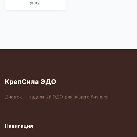
услуг
КрепСила ЭДО
Диадок — надёжный ЭДО для вашего бизнеса
Навигация