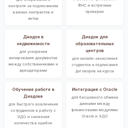
ФНС и встречные
контроля за подписанием
проверки
важных контрактов и
актов
Диадок в
Диадок для
недвижимости
образовательных
центров
для ускорения
визирования документов
для онлайн-зачисления
между собственниками и
студентов и подписания
арендаторами
договоров на курсы
Обучение работе в
Интеграция с Oracle
Диадоке
для бесшовного обмена
данными между
для быстрого вовлечения
финансовыми модулями
сотрудников в работу с
Oracle и ЭДО
ЭДО и снижения
количества ошибок