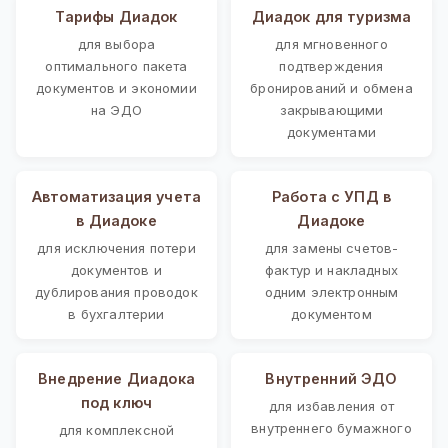
Тарифы Диадок
Диадок для туризма
для выбора
для мгновенного
оптимального пакета
подтверждения
документов и экономии
бронирований и обмена
на ЭДО
закрывающими
документами
Автоматизация учета
Работа с УПД в
в Диадоке
Диадоке
для исключения потери
для замены счетов-
документов и
фактур и накладных
дублирования проводок
одним электронным
в бухгалтерии
документом
Внедрение Диадока
Внутренний ЭДО
под ключ
для избавления от
внутреннего бумажного
для комплексной