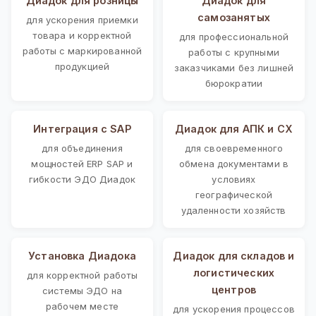
Диадок для розницы
Диадок для
самозанятых
для ускорения приемки
товара и корректной
для профессиональной
работы с маркированной
работы с крупными
продукцией
заказчиками без лишней
бюрократии
Интеграция с SAP
Диадок для АПК и СХ
для объединения
для своевременного
мощностей ERP SAP и
обмена документами в
гибкости ЭДО Диадок
условиях
географической
удаленности хозяйств
Установка Диадока
Диадок для складов и
логистических
для корректной работы
центров
системы ЭДО на
рабочем месте
для ускорения процессов