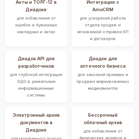
Акты и ТОРГ-12 в
Интеграция с
Диадоке
AmoCRM
для избавления от
для ускорения работы
ошибок в бумажных
отдела продаж и
накладных и актах
мгновенной отправки КП
и договоров
Диадок API для
Диадок для
разработчиков
аптечного бизнеса
для глубокой интеграции
для законной приемки и
ЭДО в уникальные
продажи маркированных
информационные
медикаментов
системы
Электронный архив
Бессрочный
документов в
облачный архив
Диадоке
для избавления от
физических архивов и
для мгновенного поиска