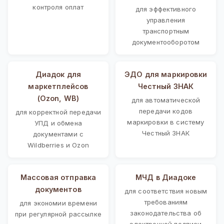
контроля оплат
для эффективного
управления
транспортным
документооборотом
Диадок для
ЭДО для маркировки
маркетплейсов
Честный ЗНАК
(Ozon, WB)
для автоматической
передачи кодов
для корректной передачи
маркировки в систему
УПД и обмена
Честный ЗНАК
документами с
Wildberries и Ozon
Массовая отправка
МЧД в Диадоке
документов
для соответствия новым
требованиям
для экономии времени
законодательства об
при регулярной рассылке
электронной подписи