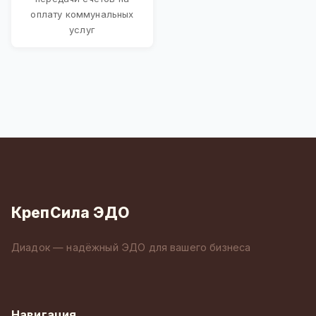
оплату коммунальных
услуг
КрепСила ЭДО
Диадок — надёжный ЭДО для вашего бизнеса
Навигация