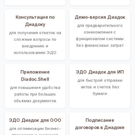
Консультация по
Демо-версия Диадок
Диадоку
для предварительного
ознакомления с
для получения ответов на
функционалом системы
сложные вопросы по
без финансовых затрат
внедрению и
использованию ЭДО
Приложение
ЭДО Диадок для ИП
Diadoc.Shell
для быстрой отправки
актов и счетов без
для повышения удобства
бумаги
работы при больших
объемах документов
ЭДО Диадок для ООО
Подписание
договоров в Диадоке
для оптимизации бизнес-
процессов и снижения