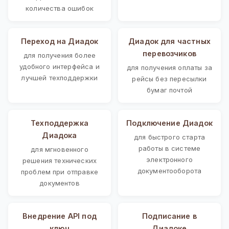
количества ошибок
Переход на Диадок
Диадок для частных
перевозчиков
для получения более
удобного интерфейса и
для получения оплаты за
лучшей техподдержки
рейсы без пересылки
бумаг почтой
Техподдержка
Подключение Диадок
Диадока
для быстрого старта
работы в системе
для мгновенного
электронного
решения технических
документооборота
проблем при отправке
документов
Внедрение API под
Подписание в
ключ
Диадоке