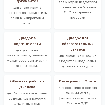
документов
для быстрой подготовки
ответов на требования
для оперативного
ФНС и встречные
контроля за подписанием
проверки
важных контрактов и
актов
Диадок в
Диадок для
недвижимости
образовательных
центров
для ускорения
визирования документов
для онлайн-зачисления
между собственниками и
студентов и подписания
арендаторами
договоров на курсы
Обучение работе в
Интеграция с Oracle
Диадоке
для бесшовного обмена
данными между
для быстрого вовлечения
финансовыми модулями
сотрудников в работу с
Oracle и ЭДО
ЭДО и снижения