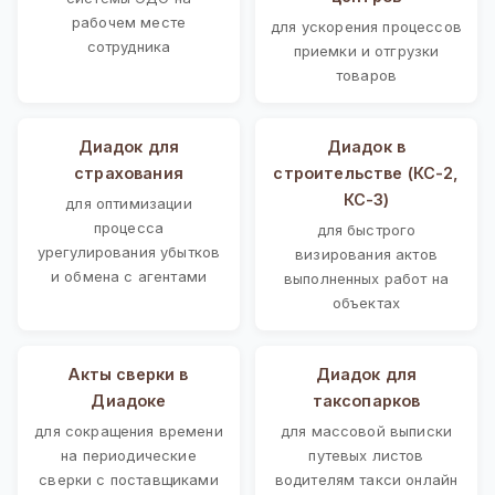
рабочем месте
для ускорения процессов
сотрудника
приемки и отгрузки
товаров
Диадок для
Диадок в
страхования
строительстве (КС-2,
КС-3)
для оптимизации
процесса
для быстрого
урегулирования убытков
визирования актов
и обмена с агентами
выполненных работ на
объектах
Акты сверки в
Диадок для
Диадоке
таксопарков
для сокращения времени
для массовой выписки
на периодические
путевых листов
сверки с поставщиками
водителям такси онлайн