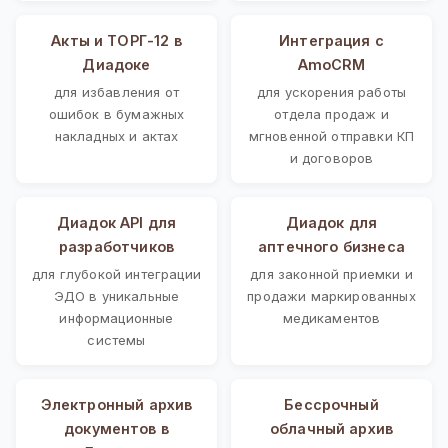
Акты и ТОРГ-12 в
Интеграция с
Диадоке
AmoCRM
для избавления от
для ускорения работы
ошибок в бумажных
отдела продаж и
накладных и актах
мгновенной отправки КП
и договоров
Диадок API для
Диадок для
разработчиков
аптечного бизнеса
для глубокой интеграции
для законной приемки и
ЭДО в уникальные
продажи маркированных
информационные
медикаментов
системы
Электронный архив
Бессрочный
документов в
облачный архив