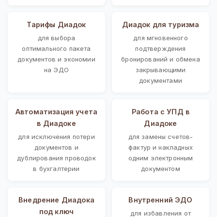
Тарифы Диадок
Диадок для туризма
для выбора
для мгновенного
оптимального пакета
подтверждения
документов и экономии
бронирований и обмена
на ЭДО
закрывающими
документами
Автоматизация учета
Работа с УПД в
в Диадоке
Диадоке
для исключения потери
для замены счетов-
документов и
фактур и накладных
дублирования проводок
одним электронным
в бухгалтерии
документом
Внедрение Диадока
Внутренний ЭДО
под ключ
для избавления от