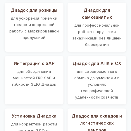
Диадок для розницы
Диадок для
самозанятых
для ускорения приемки
товара и корректной
для профессиональной
работы с маркированной
работы с крупными
продукцией
заказчиками без лишней
бюрократии
Интеграция с SAP
Диадок для АПК и СХ
для объединения
для своевременного
мощностей ERP SAP и
обмена документами в
гибкости ЭДО Диадок
условиях
географической
удаленности хозяйств
Установка Диадока
Диадок для складов и
логистических
для корректной работы
центров
системы ЭДО на