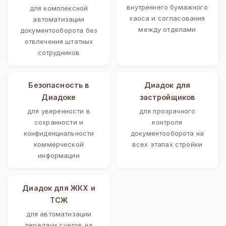
внутреннего бумажного
для комплексной
хаоса и согласования
автоматизации
между отделами
документооборота без
отвлечения штатных
сотрудников
Безопасность в
Диадок для
Диадоке
застройщиков
для уверенности в
для прозрачного
сохранности и
контроля
конфиденциальности
документооборота на
коммерческой
всех этапах стройки
информации
Диадок для ЖКХ и
ТСЖ
для автоматизации
передачи счетов на