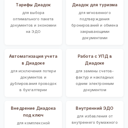
Тарифы Диадок
Диадок для туризма
для выбора
для мгновенного
оптимального пакета
подтверждения
документов и экономии
бронирований и обмена
на ЭДО
закрывающими
документами
Автоматизация учета
Работа с УПД в
в Диадоке
Диадоке
для исключения потери
для замены счетов-
документов и
фактур и накладных
дублирования проводок
одним электронным
в бухгалтерии
документом
Внедрение Диадока
Внутренний ЭДО
под ключ
для избавления от
внутреннего бумажного
для комплексной