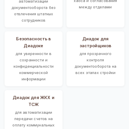
хаоса и согласования
автоматизации
между отделами
документооборота без
отвлечения штатных
сотрудников
Безопасность в
Диадок для
Диадоке
застройщиков
для уверенности в
для прозрачного
сохранности и
контроля
конфиденциальности
документооборота на
коммерческой
всех этапах стройки
информации
Диадок для ЖКХ и
ТСЖ
для автоматизации
передачи счетов на
оплату коммунальных