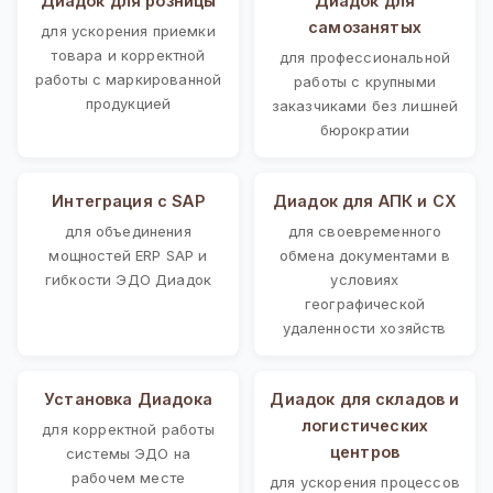
Диадок для розницы
Диадок для
самозанятых
для ускорения приемки
товара и корректной
для профессиональной
работы с маркированной
работы с крупными
продукцией
заказчиками без лишней
бюрократии
Интеграция с SAP
Диадок для АПК и СХ
для объединения
для своевременного
мощностей ERP SAP и
обмена документами в
гибкости ЭДО Диадок
условиях
географической
удаленности хозяйств
Установка Диадока
Диадок для складов и
логистических
для корректной работы
центров
системы ЭДО на
рабочем месте
для ускорения процессов