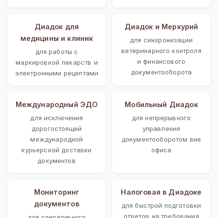
Диадок для
Диадок и Меркурий
медицины и клиник
для синхронизации
ветеринарного контроля
для работы с
и финансового
маркировкой лекарств и
документооборота
электронными рецептами
Международный ЭДО
Мобильный Диадок
для исключения
для непрерывного
дорогостоящей
управления
международной
документооборотом вне
курьерской доставки
офиса
документов
Мониторинг
Налоговая в Диадоке
документов
для быстрой подготовки
ответов на требования
для оперативного