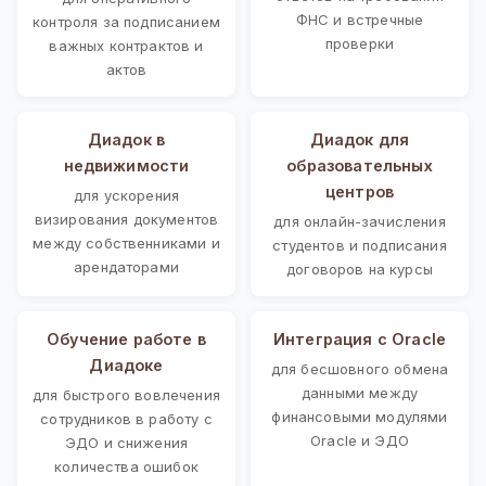
ФНС и встречные
контроля за подписанием
проверки
важных контрактов и
актов
Диадок в
Диадок для
недвижимости
образовательных
центров
для ускорения
визирования документов
для онлайн-зачисления
между собственниками и
студентов и подписания
арендаторами
договоров на курсы
Обучение работе в
Интеграция с Oracle
Диадоке
для бесшовного обмена
данными между
для быстрого вовлечения
финансовыми модулями
сотрудников в работу с
Oracle и ЭДО
ЭДО и снижения
количества ошибок