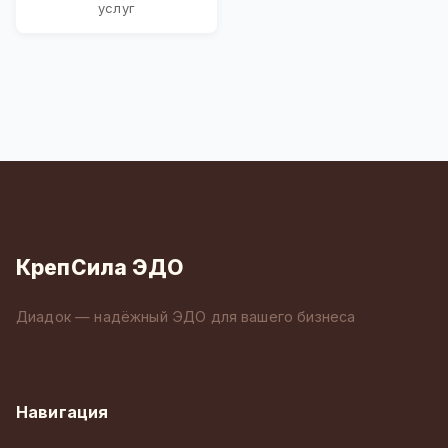
услуг
КрепСила ЭДО
Диадок — надёжный ЭДО для вашего бизнеса
Навигация