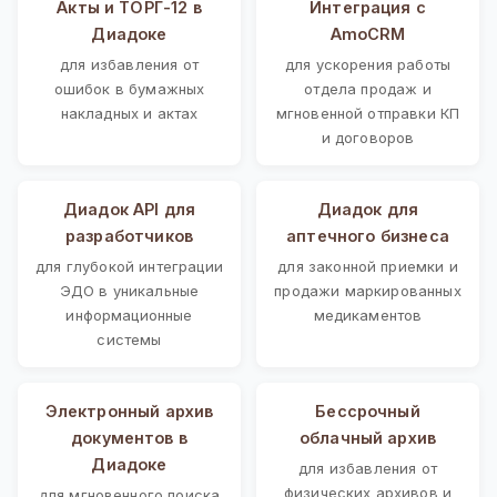
Акты и ТОРГ-12 в
Интеграция с
Диадоке
AmoCRM
для избавления от
для ускорения работы
ошибок в бумажных
отдела продаж и
накладных и актах
мгновенной отправки КП
и договоров
Диадок API для
Диадок для
разработчиков
аптечного бизнеса
для глубокой интеграции
для законной приемки и
ЭДО в уникальные
продажи маркированных
информационные
медикаментов
системы
Электронный архив
Бессрочный
документов в
облачный архив
Диадоке
для избавления от
физических архивов и
для мгновенного поиска